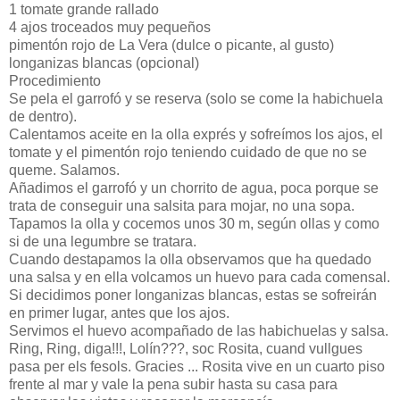
1 tomate grande rallado
4 ajos troceados muy pequeños
pimentón rojo de La Vera (dulce o picante, al gusto)
longanizas blancas (opcional)
Procedimiento
Se pela el garrofó y se reserva (solo se come la habichuela
de dentro).
Calentamos aceite en la olla exprés y sofreímos los ajos, el
tomate y el pimentón rojo teniendo cuidado de que no se
queme. Salamos.
Añadimos el garrofó y un chorrito de agua, poca porque se
trata de conseguir una salsita para mojar, no una sopa.
Tapamos la olla y cocemos unos 30 m, según ollas y como
si de una legumbre se tratara.
Cuando destapamos la olla observamos que ha quedado
una salsa y en ella volcamos un huevo para cada comensal.
Si decidimos poner longanizas blancas, estas se sofreirán
en primer lugar, antes que los ajos.
Servimos el huevo acompañado de las habichuelas y salsa.
Ring, Ring, diga!!!, Lolín???, soc Rosita, cuand vullgues
pasa per els fesols. Gracies ... Rosita vive en un cuarto piso
frente al mar y vale la pena subir hasta su casa para