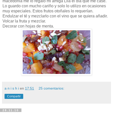
macedonia me lo regaló mi amiga Lila el día que me casé.
Lo guardo con mucho cariño y solo lo utilizo en ocasiones
muy especiales. Estos frutos otoñales lo requerían.
Endulzar el té y mezclarlo con el vino que se quiera añadir.
Volcar la fruta y mezclar.
Decorar con hojas de menta.
a n i s h i
en
17:51
25 comentarios:
Compartir
28.11.10