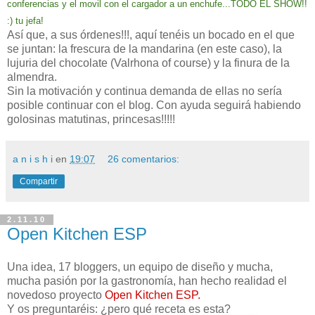
conferencias y el mo
vil con el cargador a un enchufe...TODO EL SHOW!!
:) tu jefa!
Así que, a sus órdenes!!!, aquí tenéis un bocado en el que
se juntan: la frescura de la mandarina (en este caso), la
lujuria del chocolate (Valrhona of course) y la finura de la
almendra.
Sin la motivación y continua demanda de ellas no sería
posible continuar con el blog. Con ayuda seguirá habiendo
golosinas matutinas, princesas!!!!!
a n i s h i
en
19:07
26 comentarios:
Compartir
2.11.10
Open Kitchen ESP
Una idea, 17 bloggers, un equipo de diseño y mucha,
mucha pasión por la gastronomía, han hecho realidad el
novedoso proyecto
Open Kitchen ESP
.
Y os preguntaréis: ¿pero qué receta es esta?