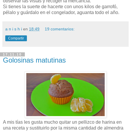
observar las vistas y recoger la mercancía.
Si tienes la suerte de hacerte con unos kilos de garrofó,
pélalo y guárdalo en el congelador, aguanta todo el año.
a n i s h i
en
18:49
19 comentarios:
Compartir
17.11.10
Golosinas matutinas
A mis tías les gusta mucho quitar un pellizco de harina en
una receta y sustituirlo por la misma cantidad de almendra