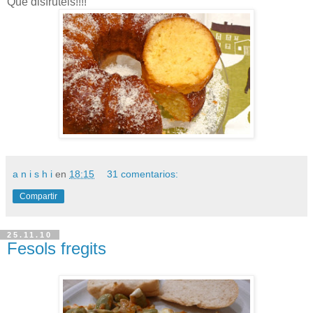
Que disfrutéis!!!!
a n i s h i
en
18:15
31 comentarios:
Compartir
25.11.10
Fesols fregits