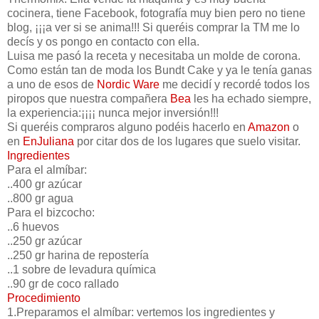
cocinera, tiene Facebook, fotografía muy bien pero no tiene
blog, ¡¡¡a ver si se anima!!! Si queréis comprar la TM me lo
decís y os pongo en contacto con ella.
Luisa me pasó la receta y necesitaba un molde de corona.
Como están tan de moda los Bundt Cake y ya le tenía ganas
a uno de esos de
Nordic
Ware
me decidí y recordé todos los
piropos que nuestra compañera
Bea
les ha echado siempre,
la experiencia:¡¡¡¡ nunca mejor inversión!!!
Si queréis compraros alguno podéis hacerlo en
Amazon
o
en
EnJuliana
por citar dos de los lugares que suelo visitar.
Ingredientes
Para el almíbar:
..400 gr azúcar
..800 gr agua
Para el bizcocho:
..6 huevos
..250 gr azúcar
..250 gr harina de repostería
..1 sobre de levadura química
..90 gr de coco rallado
Procedimiento
1.Preparamos el almíbar: vertemos los ingredientes y