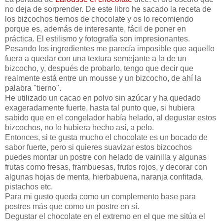
no deja de sorprender. De este libro he sacado la receta de
los bizcochos tiernos de chocolate y os lo recomiendo
porque es, además de interesante, fácil de poner en
práctica. El estilismo y fotografía son impresionantes.
Pesando los ingredientes me parecía imposible que aquello
fuera a quedar con una textura semejante a la de un
bizcocho, y, después de probarlo, tengo que decir que
realmente está entre un mousse y un bizcocho, de ahí la
palabra "tierno".
He utilizado un cacao en polvo sin azúcar y ha quedado
exageradamente fuerte, hasta tal punto que, si hubiera
sabido que en el congelador había helado, al degustar estos
bizcochos, no lo hubiera hecho así, a pelo.
Entonces, si te gusta mucho el chocolate es un bocado de
sabor fuerte, pero si quieres suavizar estos bizcochos
puedes montar un postre con helado de vainilla y algunas
frutas como fresas, frambuesas, frutos rojos, y decorar con
algunas hojas de menta, hierbabuena, naranja confitada,
pistachos etc.
Para mi gusto queda como un complemento base para
postres más que como un postre en sí.
Degustar el chocolate en el extremo en el que me sitúa el