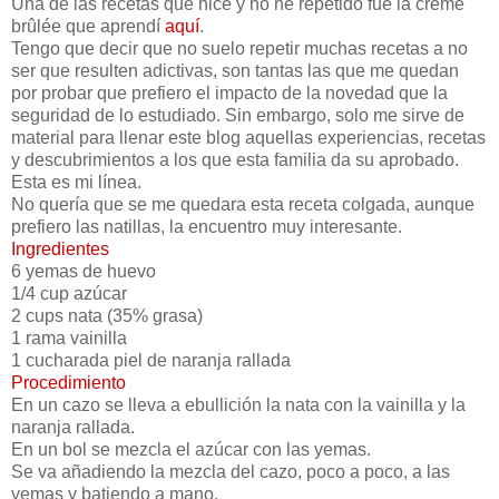
Una de las recetas que hice y no he repetido fue la crème
brûlée que aprendí
aquí
.
Tengo que decir que no suelo repetir muchas recetas a no
ser que resulten adictivas, son tantas las que me quedan
por probar que prefiero el impacto de la novedad que la
seguridad de lo estudiado. Sin embargo, solo me sirve de
material para llenar este blog aquellas experiencias, recetas
y descubrimientos a los que esta familia da su aprobado.
Esta es mi línea.
No quería que se me quedara esta receta colgada, aunque
prefiero las natillas, la encuentro muy interesante.
Ingredientes
6 yemas de huevo
1/4 cup azúcar
2 cups nata (35% grasa)
1 rama vainilla
1 cucharada piel de naranja rallada
Procedimiento
En un cazo se lleva a ebullición la nata con la vainilla y la
naranja rallada.
En un bol se mezcla el azúcar con las yemas.
Se va añadiendo la mezcla del cazo, poco a poco, a las
yemas y batiendo a mano.