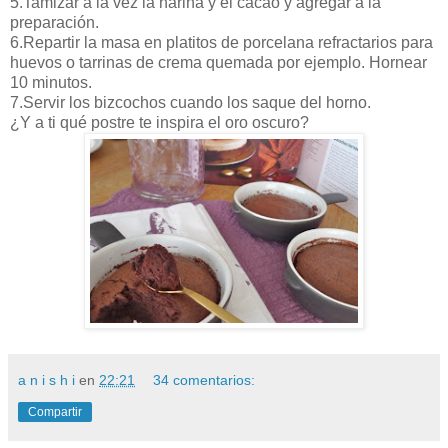
5.Tamizar a la vez la harina y el cacao y agregar a la
preparación.
6.Repartir la masa en platitos de porcelana refractarios para
huevos o tarrinas de crema quemada por ejemplo. Hornear
10 minutos.
7.Servir los bizcochos cuando los saque del horno.
¿Y a ti qué postre te inspira el oro oscuro?
a n i s h i
en
22:21
34 comentarios:
Compartir