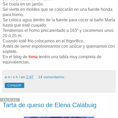
Se cuela en un jarrón.
Se vierte en moldes que se colocarán en una fuente honda
para horno.
Se coloca agua dentro de la fuente para cocer al baño María
hasta que esté cuajado.
Tendremos el horno precalentado a 165º y coceremos unos
20 ó 25 m.
Cuando esté frío colocamos en el frigorífico.
Antes de servir espolvoreamos con azúcar y quemamos con
soplete.
En el blog de
Inma
tenéis una tabla muy completa de
equivalencias.
a n i s h i
en
2:47
14 comentarios:
Compartir
15.5.11
Tarta de queso de Elena Calabuig