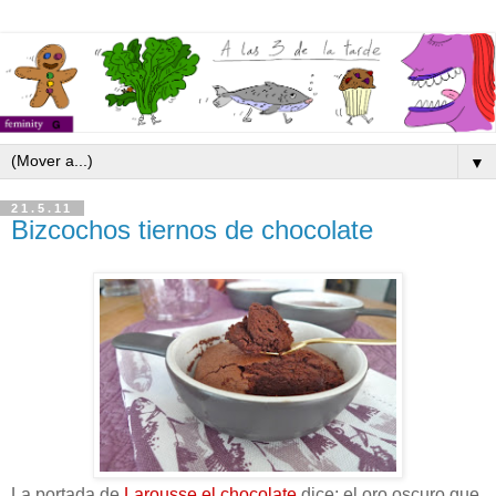
▼
21.5.11
Bizcochos tiernos de chocolate
La portada de
Larousse el chocolate
dice: el oro oscuro que