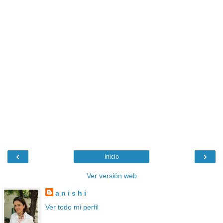
‹
›
Inicio
Ver versión web
a n i s h i
Ver todo mi perfil