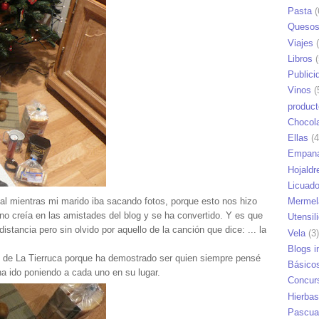
Pasta
(
Queso
Viajes
(
Libros
(
Publici
Vinos
(
produc
Chocol
Ellas
(4
Empana
Hojaldr
Licuad
stal mientras mi marido iba sacando fotos, porque esto nos hizo
Mermel
n no creía en las amistades del blog y se ha convertido. Y es que
Utensil
distancia pero sin olvido por aquello de la canción que dice: ... la
Vela
(3)
Blogs i
 de La Tierruca porque ha demostrado ser quien siempre pensé
Básico
ha ido poniendo a cada uno en su lugar.
Concur
Hierbas
Pascua