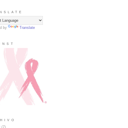
N S L A T E
d by
Translate
I N S T
H I V O
2
(
7
)