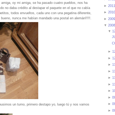
i amiga, oy mi amiga, se ha pasado cuatro pueblos, nos ha
►
201
ido no daba crédito al destapar el paquete en el que no cabía
►
201
titos, todos envueltos, cada uno con una pegatina diferente,
 bueno, nunca me habían mandado una postal en alemán!!!!!.
►
200
▼
200
▼
1
J
C
►
1
►
1
►
1
►
1
►
1
►
1
►
1
►
0
►
0
simos un turno, primero destapo yo, luego tú y nos vamos
►
0