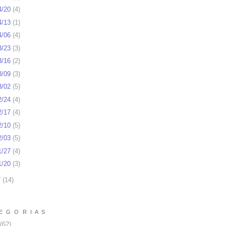
4/20
(
4
)
4/13
(
1
)
4/06
(
4
)
3/23
(
3
)
3/16
(
2
)
3/09
(
3
)
3/02
(
5
)
2/24
(
4
)
2/17
(
4
)
2/10
(
5
)
2/03
(
5
)
1/27
(
4
)
1/20
(
3
)
7
(
14
)
E G O R I A S
(62)