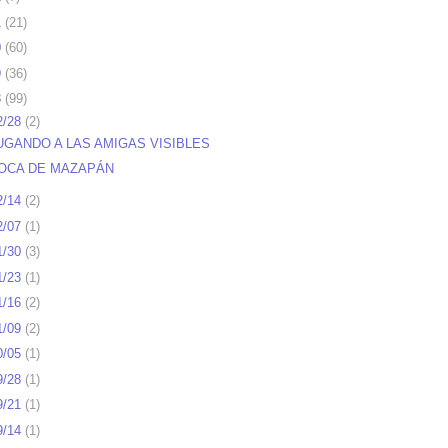
1
(
21
)
0
(
60
)
9
(
36
)
8
(
99
)
2/28
(
2
)
UGANDO A LAS AMIGAS VISIBLES
OCA DE MAZAPÁN
2/14
(
2
)
2/07
(
1
)
1/30
(
3
)
1/23
(
1
)
1/16
(
2
)
1/09
(
2
)
0/05
(
1
)
9/28
(
1
)
9/21
(
1
)
9/14
(
1
)