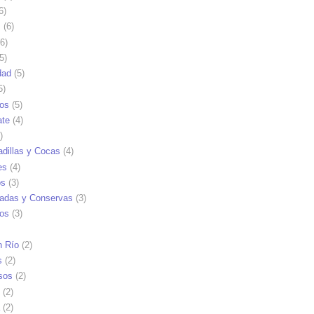
6)
s
(6)
6)
5)
dad
(5)
5)
tos
(5)
ate
(4)
)
dillas y Cocas
(4)
es
(4)
os
(3)
adas y Conservas
(3)
ios
(3)
n Río
(2)
s
(2)
sos
(2)
(2)
(2)