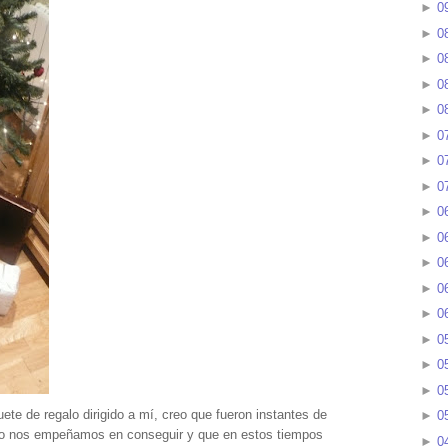
►
0
►
0
►
0
►
0
►
0
►
0
►
0
►
0
►
0
►
0
►
0
►
0
►
0
►
0
►
0
►
0
te de regalo dirigido a mí, creo que fueron instantes de
►
0
anto nos empeñamos en conseguir y que en estos tiempos
►
0