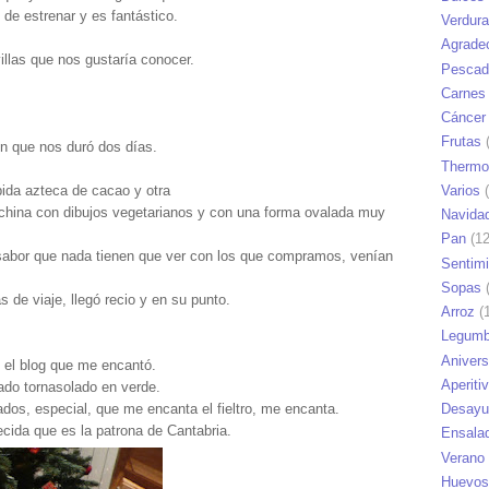
 de estrenar y es fantástico.
Verdur
Agrade
villas que nos gustaría conocer.
Pescad
Carnes
Cáncer
Frutas
(
n que nos duró dos días.
Thermo
Varios
(
bida azteca de cacao y otra
a china con dibujos vegetarianos y con una forma ovalada muy
Navida
Pan
(12
 sabor que nada tienen que ver con los que compramos, venían
Sentim
Sopas
(
s de viaje, llegó recio y en su punto.
Arroz
(1
Legumb
Anivers
n el blog que me encantó.
Aperiti
ado tornasolado en verde.
tados, especial, que me encanta el fieltro, me encanta.
Desayu
ecida que es la patrona de Cantabria.
Ensala
Verano
Huevos