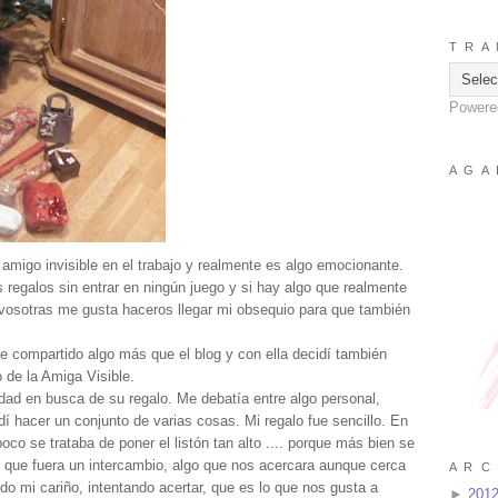
T R A 
Powere
A G A 
 amigo invisible en el trabajo y realmente es algo emocionante.
regalos sin entrar en ningún juego y si hay algo que realmente
e vosotras me gusta haceros llegar mi obsequio para que también
e compartido algo más que el blog y con ella decidí también
 de la Amiga Visible.
udad en busca de su regalo. Me debatía entre algo personal,
idí hacer un conjunto de varias cosas. Mi regalo fue sencillo. En
co se trataba de poner el listón tan alto .... porque más bien se
, que fuera un intercambio, algo que nos acercara aunque cerca
A R C 
do mi cariño, intentando acertar, que es lo que nos gusta a
►
201