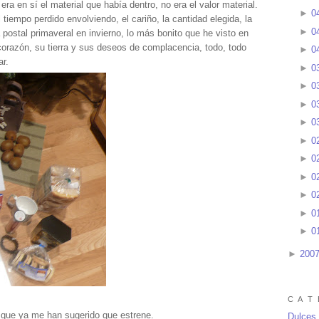
era en sí el material que había dentro, no era el valor material.
►
0
l tiempo perdido envolviendo, el cariño, la cantidad elegida, la
►
0
na postal primaveral en invierno, lo más bonito que he visto en
corazón, su tierra y sus deseos de complacencia, todo, todo
►
0
ar.
►
0
►
0
►
0
►
0
►
0
►
0
►
0
►
0
►
0
►
0
►
200
C A T 
 que ya me han sugerido que estrene.
Dulces