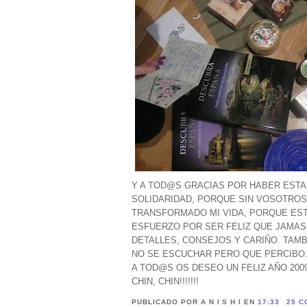
Y A TOD@S GRACIAS POR HABER ESTA
SOLIDARIDAD, PORQUE SIN VOSOTROS
TRANSFORMADO MI VIDA, PORQUE EST
ESFUERZO POR SER FELIZ QUE JAMAS 
DETALLES, CONSEJOS Y CARIÑO. TAMB
NO SE ESCUCHAR PERO QUE PERCIBO
A TOD@S OS DESEO UN FELIZ AÑO 2009
CHIN, CHIN!!!!!!!
PUBLICADO POR A N I S H I
EN
17:33
25 C