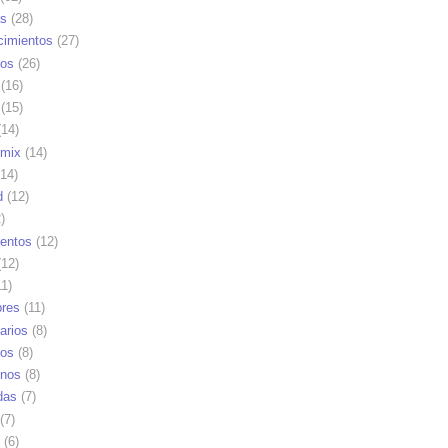
as
(28)
cimientos
(27)
os
(26)
(16)
(15)
14)
mix
(14)
14)
d
(12)
)
ientos
(12)
12)
1)
res
(11)
arios
(8)
vos
(8)
nos
(8)
das
(7)
(7)
(6)