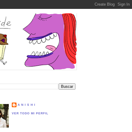
A N I S H I
VER TODO MI PERFIL