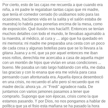
Por cierto, esto de las cajas me recuerda a que cuando era
niña, a mi padre le regalaban tantas cajas que mi madre,
que tenía el comedor cerrado (lo usábamos solo para las
ocasiones, hacíamos vida en la salita y el salón estaba de
muestra) lo habría para ponerlas encima de la mesa, como
de exposición. Qué ilusión nos hacía!!!!. Entonces se tenían
muchos detalles con todo el mundo, le llevabas aguinaldo a
la maestra, al médico, al cura y .... algo que ha quedado en
mi memoria: mi madre me preparaba una cesta con un poco
de cada cosa y algunas botellas para que se lo llevara a la
gitana Juana y a mí, que ya por aquel entonces me iban
esos rollos, derechita me acercaba a casa de aquella mujer
con un montón de hijos que vivían en unas condiciones ...
bueno. Me pasaba un rato largo hablando con ella, me daba
las gracias y con lo enana que era me volvía para casa
pensando cuan afontunada era. Aquella época desembocó
en una crisis, no recuerdo el año pero sí recuerdo que mi
madre decía: ahora ya ..ni "Fredi" agradece nada. De
juntarnos con varios jamones pasamos a tener que
comprarlo. Supongo que son épocas, crisis como la que
estamos pasando. Y por Dios, no nos pongamos a hablar de
política que ya el fisio esta mañana se ha pasado la hora