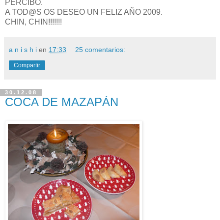
PERCIBO.
A TOD@S OS DESEO UN FELIZ AÑO 2009.
CHIN, CHIN!!!!!!!
a n i s h i
en
17:33
25 comentarios:
Compartir
30.12.08
COCA DE MAZAPÁN