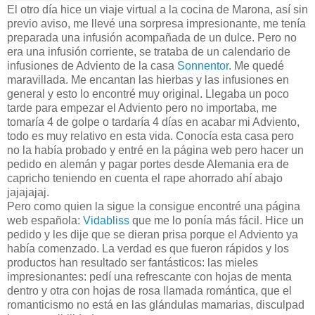
El otro día hice un viaje virtual a la cocina de Marona, así sin
previo aviso, me llevé una sorpresa impresionante, me tenía
preparada una infusión acompañada de un dulce. Pero no
era una infusión corriente, se trataba de un calendario de
infusiones de Adviento de la casa
Sonnentor
. Me quedé
maravillada. Me encantan las hierbas y las infusiones en
general y esto lo encontré muy original. Llegaba un poco
tarde para empezar el Adviento pero no importaba, me
tomaría 4 de golpe o tardaría 4 días en acabar mi Adviento,
todo es muy relativo en esta vida. Conocía esta casa pero
no la había probado y entré en la página web pero hacer un
pedido en alemán y pagar portes desde Alemania era de
capricho teniendo en cuenta el rape ahorrado ahí abajo
jajajajaj.
Pero como quien la sigue la consigue encontré una página
web española:
Vidabliss
que me lo ponía más fácil. Hice un
pedido y les dije que se dieran prisa porque el Adviento ya
había comenzado. La verdad es que fueron rápidos y los
productos han resultado ser fantásticos: las mieles
impresionantes: pedí una refrescante con hojas de menta
dentro y otra con hojas de rosa llamada romántica, que el
romanticismo no está en las glándulas mamarias, disculpad