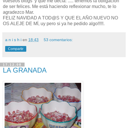
vuestros blogs y que me decía: ..... tenemos la obligación
de ser felices. Me está haciendo reflexionar mucho, te lo
agradezco Mar.
FELIZ NAVIDAD A TOD@S Y QUE EL AÑO NUEVO NO
OS ALEJE DE MÍ, uy pero si ya he pedido algo!!!!!.
a n i s h i
en
18:43
53 comentarios:
Compartir
17.12.08
LA GRANADA