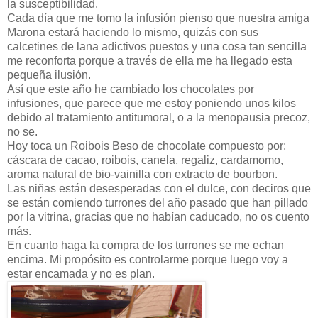
la susceptibilidad.
Cada día que me tomo la infusión pienso que nuestra amiga
Marona estará haciendo lo mismo, quizás con sus
calcetines de lana adictivos puestos y una cosa tan sencilla
me reconforta porque a través de ella me ha llegado esta
pequeña ilusión.
Así que este año he cambiado los chocolates por
infusiones, que parece que me estoy poniendo unos kilos
debido al tratamiento antitumoral, o a la menopausia precoz,
no se.
Hoy toca un Roibois Beso de chocolate compuesto por:
cáscara de cacao, roibois, canela, regaliz, cardamomo,
aroma natural de bio-vainilla con extracto de bourbon.
Las niñas están desesperadas con el dulce, con deciros que
se están comiendo turrones del año pasado que han pillado
por la vitrina, gracias que no habían caducado, no os cuento
más.
En cuanto haga la compra de los turrones se me echan
encima. Mi propósito es controlarme porque luego voy a
estar encamada y no es plan.