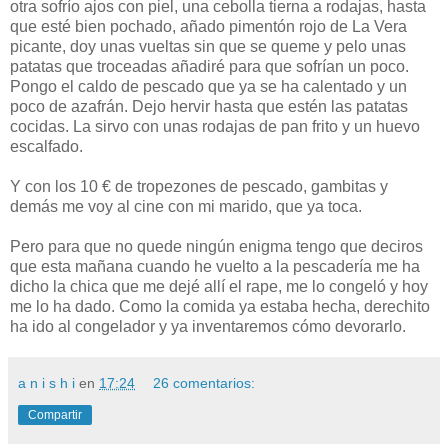
otra sofrío ajos con piel, una cebolla tierna a rodajas, hasta
que esté bien pochado, añado pimentón rojo de La Vera
picante, doy unas vueltas sin que se queme y pelo unas
patatas que troceadas añadiré para que sofrían un poco.
Pongo el caldo de pescado que ya se ha calentado y un
poco de azafrán. Dejo hervir hasta que estén las patatas
cocidas. La sirvo con unas rodajas de pan frito y un huevo
escalfado.
Y con los 10 € de tropezones de pescado, gambitas y
demás me voy al cine con mi marido, que ya toca.
Pero para que no quede ningún enigma tengo que deciros
que esta mañana cuando he vuelto a la pescadería me ha
dicho la chica que me dejé allí el rape, me lo congeló y hoy
me lo ha dado. Como la comida ya estaba hecha, derechito
ha ido al congelador y ya inventaremos cómo devorarlo.
a n i s h i
en
17:24
26 comentarios:
Compartir