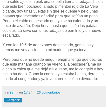
otra sofrío ajos con piel, una cebolla tierna a rodajas, hasta
que esté bien pochado, añado pimentón rojo de La Vera
picante, doy unas vueltas sin que se queme y pelo unas
patatas que troceadas añadiré para que sofrían un poco.
Pongo el caldo de pescado que ya se ha calentado y un
poco de azafrán. Dejo hervir hasta que estén las patatas
cocidas. La sirvo con unas rodajas de pan frito y un huevo
escalfado.
Y con los 10 € de tropezones de pescado, gambitas y
demás me voy al cine con mi marido, que ya toca.
Pero para que no quede ningún enigma tengo que deciros
que esta mañana cuando he vuelto a la pescadería me ha
dicho la chica que me dejé allí el rape, me lo congeló y hoy
me lo ha dado. Como la comida ya estaba hecha, derechito
ha ido al congelador y ya inventaremos cómo devorarlo.
a n i s h i
en
17:24
26 comentarios:
Compartir