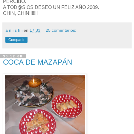
PERCIBO.
A TOD@S OS DESEO UN FELIZ AÑO 2009.
CHIN, CHIN!!!!!!!
a n i s h i
en
17:33
25 comentarios:
Compartir
30.12.08
COCA DE MAZAPÁN