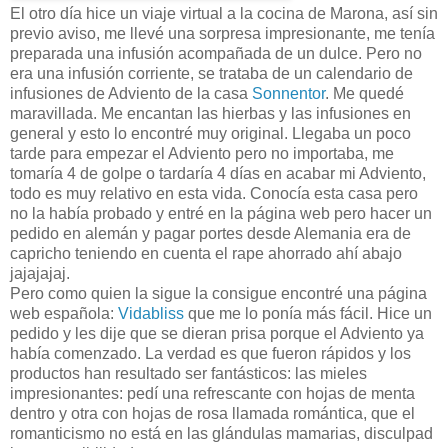
El otro día hice un viaje virtual a la cocina de Marona, así sin
previo aviso, me llevé una sorpresa impresionante, me tenía
preparada una infusión acompañada de un dulce. Pero no
era una infusión corriente, se trataba de un calendario de
infusiones de Adviento de la casa
Sonnentor
. Me quedé
maravillada. Me encantan las hierbas y las infusiones en
general y esto lo encontré muy original. Llegaba un poco
tarde para empezar el Adviento pero no importaba, me
tomaría 4 de golpe o tardaría 4 días en acabar mi Adviento,
todo es muy relativo en esta vida. Conocía esta casa pero
no la había probado y entré en la página web pero hacer un
pedido en alemán y pagar portes desde Alemania era de
capricho teniendo en cuenta el rape ahorrado ahí abajo
jajajajaj.
Pero como quien la sigue la consigue encontré una página
web española:
Vidabliss
que me lo ponía más fácil. Hice un
pedido y les dije que se dieran prisa porque el Adviento ya
había comenzado. La verdad es que fueron rápidos y los
productos han resultado ser fantásticos: las mieles
impresionantes: pedí una refrescante con hojas de menta
dentro y otra con hojas de rosa llamada romántica, que el
romanticismo no está en las glándulas mamarias, disculpad