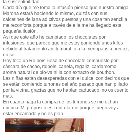
la susceptibilidad.
Cada día que me tomo la infusión pienso que nuestra amiga
Marona estará haciendo lo mismo, quizás con sus
calcetines de lana adictivos puestos y una cosa tan sencilla
me reconforta porque a través de ella me ha llegado esta
pequeña ilusión.
Así que este año he cambiado los chocolates por
infusiones, que parece que me estoy poniendo unos kilos
debido al tratamiento antitumoral, o a la menopausia precoz,
no se.
Hoy toca un Roibois Beso de chocolate compuesto por:
cáscara de cacao, roibois, canela, regaliz, cardamomo,
aroma natural de bio-vainilla con extracto de bourbon.
Las niñas están desesperadas con el dulce, con deciros que
se están comiendo turrones del año pasado que han pillado
por la vitrina, gracias que no habían caducado, no os cuento
más.
En cuanto haga la compra de los turrones se me echan
encima. Mi propósito es controlarme porque luego voy a
estar encamada y no es plan.