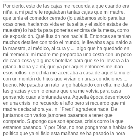
Por cierto, esto de las cajas me recuerda a que cuando era
niña, a mi padre le regalaban tantas cajas que mi madre,
que tenía el comedor cerrado (lo usábamos solo para las
ocasiones, hacíamos vida en la salita y el salón estaba de
muestra) lo habría para ponerlas encima de la mesa, como
de exposición. Qué ilusión nos hacía!!!!. Entonces se tenían
muchos detalles con todo el mundo, le llevabas aguinaldo a
la maestra, al médico, al cura y .... algo que ha quedado en
mi memoria: mi madre me preparaba una cesta con un poco
de cada cosa y algunas botellas para que se lo llevara a la
gitana Juana y a mí, que ya por aquel entonces me iban
esos rollos, derechita me acercaba a casa de aquella mujer
con un montón de hijos que vivían en unas condiciones ...
bueno. Me pasaba un rato largo hablando con ella, me daba
las gracias y con lo enana que era me volvía para casa
pensando cuan afontunada era. Aquella época desembocó
en una crisis, no recuerdo el año pero sí recuerdo que mi
madre decía: ahora ya ..ni "Fredi" agradece nada. De
juntarnos con varios jamones pasamos a tener que
comprarlo. Supongo que son épocas, crisis como la que
estamos pasando. Y por Dios, no nos pongamos a hablar de
política que ya el fisio esta mañana se ha pasado la hora