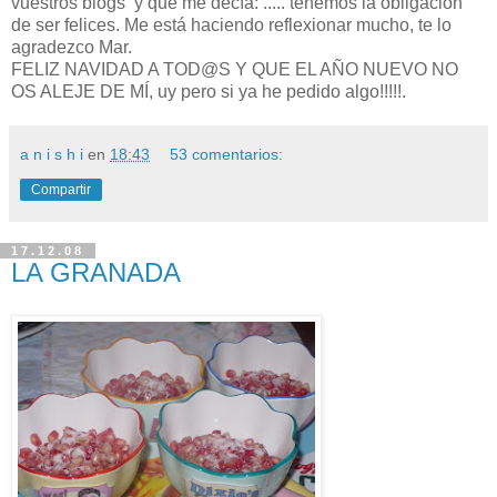
vuestros blogs y que me decía: ..... tenemos la obligación
de ser felices. Me está haciendo reflexionar mucho, te lo
agradezco Mar.
FELIZ NAVIDAD A TOD@S Y QUE EL AÑO NUEVO NO
OS ALEJE DE MÍ, uy pero si ya he pedido algo!!!!!.
a n i s h i
en
18:43
53 comentarios:
Compartir
17.12.08
LA GRANADA