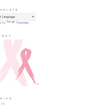
N S L A T E
d by
Translate
I N S T
H I V O
2
(
7
)