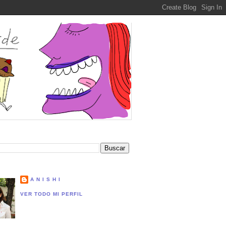
A N I S H I
VER TODO MI PERFIL