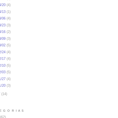
4/20
(
4
)
4/13
(
1
)
4/06
(
4
)
3/23
(
3
)
3/16
(
2
)
3/09
(
3
)
3/02
(
5
)
2/24
(
4
)
2/17
(
4
)
2/10
(
5
)
2/03
(
5
)
1/27
(
4
)
1/20
(
3
)
7
(
14
)
E G O R I A S
(62)