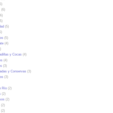
6)
s
(6)
6)
5)
dad
(5)
5)
tos
(5)
ate
(4)
)
dillas y Cocas
(4)
es
(4)
os
(3)
adas y Conservas
(3)
ios
(3)
n Río
(2)
s
(2)
sos
(2)
(2)
(2)