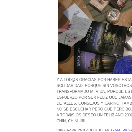
Y A TOD@S GRACIAS POR HABER ESTA
SOLIDARIDAD, PORQUE SIN VOSOTROS
TRANSFORMADO MI VIDA, PORQUE EST
ESFUERZO POR SER FELIZ QUE JAMAS 
DETALLES, CONSEJOS Y CARIÑO. TAMB
NO SE ESCUCHAR PERO QUE PERCIBO
A TOD@S OS DESEO UN FELIZ AÑO 2009
CHIN, CHIN!!!!!!!
PUBLICADO POR A N I S H I
EN
17:33
25 C