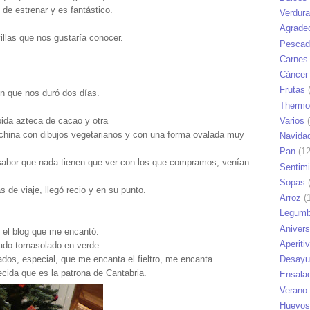
 de estrenar y es fantástico.
Verdur
Agrade
villas que nos gustaría conocer.
Pescad
Carnes
Cáncer
Frutas
(
n que nos duró dos días.
Thermo
Varios
(
bida azteca de cacao y otra
a china con dibujos vegetarianos y con una forma ovalada muy
Navida
Pan
(12
 sabor que nada tienen que ver con los que compramos, venían
Sentim
Sopas
(
s de viaje, llegó recio y en su punto.
Arroz
(1
Legumb
Anivers
n el blog que me encantó.
Aperiti
ado tornasolado en verde.
tados, especial, que me encanta el fieltro, me encanta.
Desayu
ecida que es la patrona de Cantabria.
Ensala
Verano
Huevos