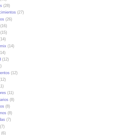
as
(28)
cimientos
(27)
os
(26)
(16)
(15)
14)
mix
(14)
14)
d
(12)
)
ientos
(12)
12)
1)
res
(11)
arios
(8)
vos
(8)
nos
(8)
das
(7)
(7)
(6)