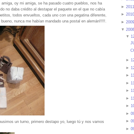
i amiga, oy mi amiga, se ha pasado cuatro pueblos, nos ha
►
201
ido no daba crédito al destapar el paquete en el que no cabía
►
201
titos, todos envueltos, cada uno con una pegatina diferente,
 bueno, nunca me habían mandado una postal en alemán!!!!!.
►
200
▼
200
▼
1
J
C
►
1
►
1
►
1
►
1
►
1
►
1
►
1
►
0
►
0
simos un turno, primero destapo yo, luego tú y nos vamos
►
0