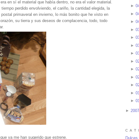
era en sí el material que había dentro, no era el valor material.
►
0
l tiempo perdido envolviendo, el cariño, la cantidad elegida, la
►
0
na postal primaveral en invierno, lo más bonito que he visto en
corazón, su tierra y sus deseos de complacencia, todo, todo
►
0
ar.
►
0
►
0
►
0
►
0
►
0
►
0
►
0
►
0
►
0
►
0
►
200
C A T 
 que ya me han sugerido que estrene.
Dulces