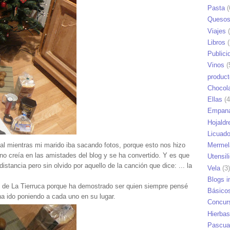
Pasta
(
Queso
Viajes
(
Libros
(
Publici
Vinos
(
produc
Chocol
Ellas
(4
Empana
Hojaldr
Licuad
stal mientras mi marido iba sacando fotos, porque esto nos hizo
Mermel
n no creía en las amistades del blog y se ha convertido. Y es que
Utensil
distancia pero sin olvido por aquello de la canción que dice: ... la
Vela
(3)
Blogs i
 de La Tierruca porque ha demostrado ser quien siempre pensé
Básico
ha ido poniendo a cada uno en su lugar.
Concur
Hierbas
Pascua