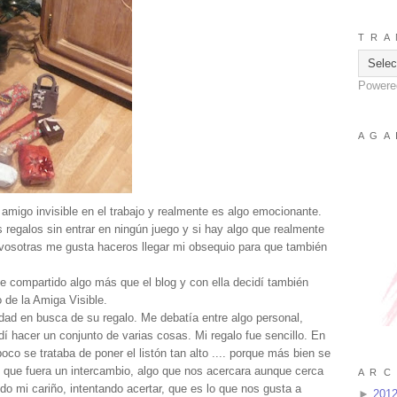
T R A 
Powere
A G A 
 amigo invisible en el trabajo y realmente es algo emocionante.
regalos sin entrar en ningún juego y si hay algo que realmente
e vosotras me gusta haceros llegar mi obsequio para que también
e compartido algo más que el blog y con ella decidí también
 de la Amiga Visible.
udad en busca de su regalo. Me debatía entre algo personal,
idí hacer un conjunto de varias cosas. Mi regalo fue sencillo. En
co se trataba de poner el listón tan alto .... porque más bien se
, que fuera un intercambio, algo que nos acercara aunque cerca
A R C 
do mi cariño, intentando acertar, que es lo que nos gusta a
►
201