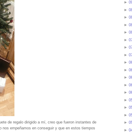
►
0
►
0
►
0
►
0
►
0
►
0
►
0
►
0
►
0
►
0
►
0
►
0
►
0
►
0
►
0
►
0
te de regalo dirigido a mí, creo que fueron instantes de
►
0
anto nos empeñamos en conseguir y que en estos tiempos
►
0