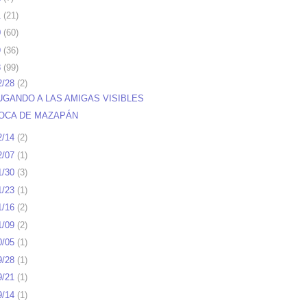
1
(
21
)
0
(
60
)
9
(
36
)
8
(
99
)
2/28
(
2
)
UGANDO A LAS AMIGAS VISIBLES
OCA DE MAZAPÁN
2/14
(
2
)
2/07
(
1
)
1/30
(
3
)
1/23
(
1
)
1/16
(
2
)
1/09
(
2
)
0/05
(
1
)
9/28
(
1
)
9/21
(
1
)
9/14
(
1
)