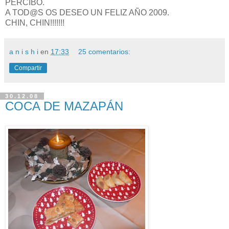
PERCIBO.
A TOD@S OS DESEO UN FELIZ AÑO 2009.
CHIN, CHIN!!!!!!!
a n i s h i
en
17:33
25 comentarios:
Compartir
30.12.08
COCA DE MAZAPÁN