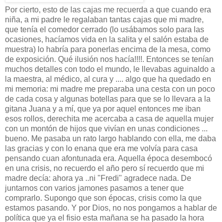
Por cierto, esto de las cajas me recuerda a que cuando era
niña, a mi padre le regalaban tantas cajas que mi madre,
que tenía el comedor cerrado (lo usábamos solo para las
ocasiones, hacíamos vida en la salita y el salón estaba de
muestra) lo habría para ponerlas encima de la mesa, como
de exposición. Qué ilusión nos hacía!!!!. Entonces se tenían
muchos detalles con todo el mundo, le llevabas aguinaldo a
la maestra, al médico, al cura y .... algo que ha quedado en
mi memoria: mi madre me preparaba una cesta con un poco
de cada cosa y algunas botellas para que se lo llevara a la
gitana Juana y a mí, que ya por aquel entonces me iban
esos rollos, derechita me acercaba a casa de aquella mujer
con un montón de hijos que vivían en unas condiciones ...
bueno. Me pasaba un rato largo hablando con ella, me daba
las gracias y con lo enana que era me volvía para casa
pensando cuan afontunada era. Aquella época desembocó
en una crisis, no recuerdo el año pero sí recuerdo que mi
madre decía: ahora ya ..ni "Fredi" agradece nada. De
juntarnos con varios jamones pasamos a tener que
comprarlo. Supongo que son épocas, crisis como la que
estamos pasando. Y por Dios, no nos pongamos a hablar de
política que ya el fisio esta mañana se ha pasado la hora