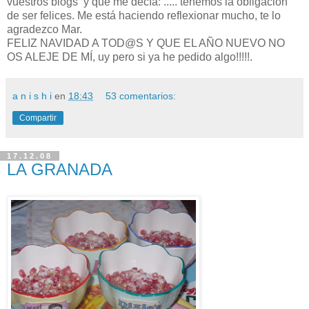
vuestros blogs y que me decía: ..... tenemos la obligación
de ser felices. Me está haciendo reflexionar mucho, te lo
agradezco Mar.
FELIZ NAVIDAD A TOD@S Y QUE EL AÑO NUEVO NO
OS ALEJE DE MÍ, uy pero si ya he pedido algo!!!!!.
a n i s h i
en
18:43
53 comentarios:
Compartir
17.12.08
LA GRANADA