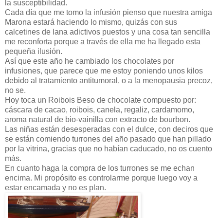
la susceptibilidad.
Cada día que me tomo la infusión pienso que nuestra amiga
Marona estará haciendo lo mismo, quizás con sus
calcetines de lana adictivos puestos y una cosa tan sencilla
me reconforta porque a través de ella me ha llegado esta
pequeña ilusión.
Así que este año he cambiado los chocolates por
infusiones, que parece que me estoy poniendo unos kilos
debido al tratamiento antitumoral, o a la menopausia precoz,
no se.
Hoy toca un Roibois Beso de chocolate compuesto por:
cáscara de cacao, roibois, canela, regaliz, cardamomo,
aroma natural de bio-vainilla con extracto de bourbon.
Las niñas están desesperadas con el dulce, con deciros que
se están comiendo turrones del año pasado que han pillado
por la vitrina, gracias que no habían caducado, no os cuento
más.
En cuanto haga la compra de los turrones se me echan
encima. Mi propósito es controlarme porque luego voy a
estar encamada y no es plan.