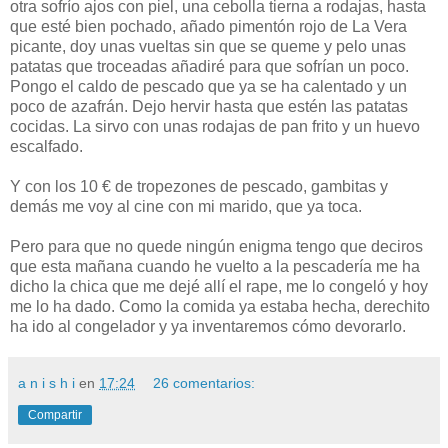
otra sofrío ajos con piel, una cebolla tierna a rodajas, hasta
que esté bien pochado, añado pimentón rojo de La Vera
picante, doy unas vueltas sin que se queme y pelo unas
patatas que troceadas añadiré para que sofrían un poco.
Pongo el caldo de pescado que ya se ha calentado y un
poco de azafrán. Dejo hervir hasta que estén las patatas
cocidas. La sirvo con unas rodajas de pan frito y un huevo
escalfado.
Y con los 10 € de tropezones de pescado, gambitas y
demás me voy al cine con mi marido, que ya toca.
Pero para que no quede ningún enigma tengo que deciros
que esta mañana cuando he vuelto a la pescadería me ha
dicho la chica que me dejé allí el rape, me lo congeló y hoy
me lo ha dado. Como la comida ya estaba hecha, derechito
ha ido al congelador y ya inventaremos cómo devorarlo.
a n i s h i
en
17:24
26 comentarios:
Compartir