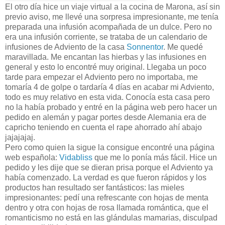
El otro día hice un viaje virtual a la cocina de Marona, así sin
previo aviso, me llevé una sorpresa impresionante, me tenía
preparada una infusión acompañada de un dulce. Pero no
era una infusión corriente, se trataba de un calendario de
infusiones de Adviento de la casa
Sonnentor
. Me quedé
maravillada. Me encantan las hierbas y las infusiones en
general y esto lo encontré muy original. Llegaba un poco
tarde para empezar el Adviento pero no importaba, me
tomaría 4 de golpe o tardaría 4 días en acabar mi Adviento,
todo es muy relativo en esta vida. Conocía esta casa pero
no la había probado y entré en la página web pero hacer un
pedido en alemán y pagar portes desde Alemania era de
capricho teniendo en cuenta el rape ahorrado ahí abajo
jajajajaj.
Pero como quien la sigue la consigue encontré una página
web española:
Vidabliss
que me lo ponía más fácil. Hice un
pedido y les dije que se dieran prisa porque el Adviento ya
había comenzado. La verdad es que fueron rápidos y los
productos han resultado ser fantásticos: las mieles
impresionantes: pedí una refrescante con hojas de menta
dentro y otra con hojas de rosa llamada romántica, que el
romanticismo no está en las glándulas mamarias, disculpad