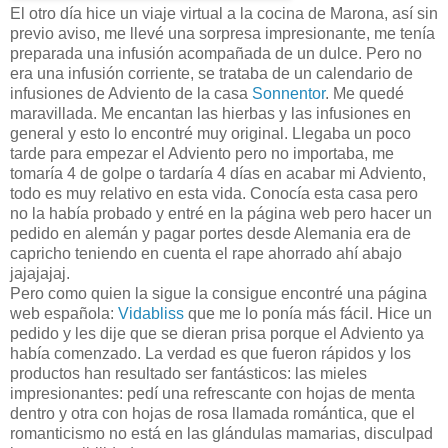
El otro día hice un viaje virtual a la cocina de Marona, así sin
previo aviso, me llevé una sorpresa impresionante, me tenía
preparada una infusión acompañada de un dulce. Pero no
era una infusión corriente, se trataba de un calendario de
infusiones de Adviento de la casa
Sonnentor
. Me quedé
maravillada. Me encantan las hierbas y las infusiones en
general y esto lo encontré muy original. Llegaba un poco
tarde para empezar el Adviento pero no importaba, me
tomaría 4 de golpe o tardaría 4 días en acabar mi Adviento,
todo es muy relativo en esta vida. Conocía esta casa pero
no la había probado y entré en la página web pero hacer un
pedido en alemán y pagar portes desde Alemania era de
capricho teniendo en cuenta el rape ahorrado ahí abajo
jajajajaj.
Pero como quien la sigue la consigue encontré una página
web española:
Vidabliss
que me lo ponía más fácil. Hice un
pedido y les dije que se dieran prisa porque el Adviento ya
había comenzado. La verdad es que fueron rápidos y los
productos han resultado ser fantásticos: las mieles
impresionantes: pedí una refrescante con hojas de menta
dentro y otra con hojas de rosa llamada romántica, que el
romanticismo no está en las glándulas mamarias, disculpad