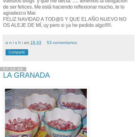
vuestros blogs y que me decía: ..... tenemos la obligación
de ser felices. Me está haciendo reflexionar mucho, te lo
agradezco Mar.
FELIZ NAVIDAD A TOD@S Y QUE EL AÑO NUEVO NO
OS ALEJE DE MÍ, uy pero si ya he pedido algo!!!!!.
a n i s h i
en
18:43
53 comentarios:
Compartir
17.12.08
LA GRANADA