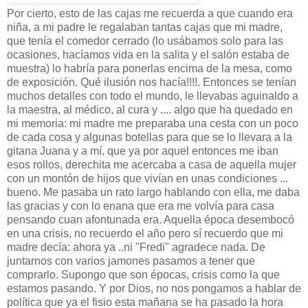
Por cierto, esto de las cajas me recuerda a que cuando era
niña, a mi padre le regalaban tantas cajas que mi madre,
que tenía el comedor cerrado (lo usábamos solo para las
ocasiones, hacíamos vida en la salita y el salón estaba de
muestra) lo habría para ponerlas encima de la mesa, como
de exposición. Qué ilusión nos hacía!!!!. Entonces se tenían
muchos detalles con todo el mundo, le llevabas aguinaldo a
la maestra, al médico, al cura y .... algo que ha quedado en
mi memoria: mi madre me preparaba una cesta con un poco
de cada cosa y algunas botellas para que se lo llevara a la
gitana Juana y a mí, que ya por aquel entonces me iban
esos rollos, derechita me acercaba a casa de aquella mujer
con un montón de hijos que vivían en unas condiciones ...
bueno. Me pasaba un rato largo hablando con ella, me daba
las gracias y con lo enana que era me volvía para casa
pensando cuan afontunada era. Aquella época desembocó
en una crisis, no recuerdo el año pero sí recuerdo que mi
madre decía: ahora ya ..ni "Fredi" agradece nada. De
juntarnos con varios jamones pasamos a tener que
comprarlo. Supongo que son épocas, crisis como la que
estamos pasando. Y por Dios, no nos pongamos a hablar de
política que ya el fisio esta mañana se ha pasado la hora