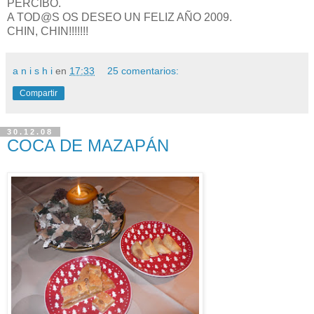
PERCIBO.
A TOD@S OS DESEO UN FELIZ AÑO 2009.
CHIN, CHIN!!!!!!!
a n i s h i
en
17:33
25 comentarios:
Compartir
30.12.08
COCA DE MAZAPÁN