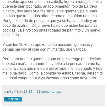
otra sofrío ajos con piel, una cebolla tierna a rodajas, hasta
que esté bien pochado, añado pimentón rojo de La Vera
picante, doy unas vueltas sin que se queme y pelo unas
patatas que troceadas añadiré para que sofrían un poco.
Pongo el caldo de pescado que ya se ha calentado y un
poco de azafrán. Dejo hervir hasta que estén las patatas
cocidas. La sirvo con unas rodajas de pan frito y un huevo
escalfado.
Y con los 10 € de tropezones de pescado, gambitas y
demás me voy al cine con mi marido, que ya toca.
Pero para que no quede ningún enigma tengo que deciros
que esta mañana cuando he vuelto a la pescadería me ha
dicho la chica que me dejé allí el rape, me lo congeló y hoy
me lo ha dado. Como la comida ya estaba hecha, derechito
ha ido al congelador y ya inventaremos cómo devorarlo.
a n i s h i
en
17:24
26 comentarios:
Compartir