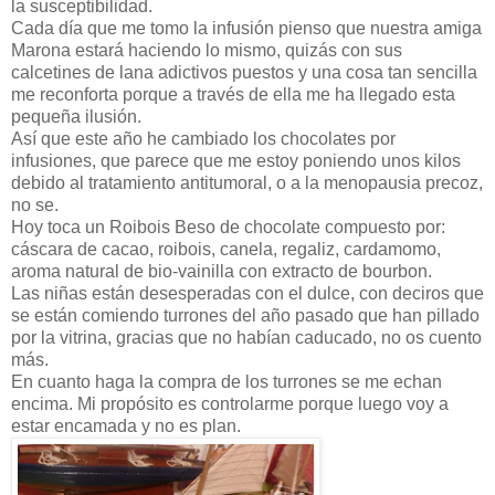
la susceptibilidad.
Cada día que me tomo la infusión pienso que nuestra amiga
Marona estará haciendo lo mismo, quizás con sus
calcetines de lana adictivos puestos y una cosa tan sencilla
me reconforta porque a través de ella me ha llegado esta
pequeña ilusión.
Así que este año he cambiado los chocolates por
infusiones, que parece que me estoy poniendo unos kilos
debido al tratamiento antitumoral, o a la menopausia precoz,
no se.
Hoy toca un Roibois Beso de chocolate compuesto por:
cáscara de cacao, roibois, canela, regaliz, cardamomo,
aroma natural de bio-vainilla con extracto de bourbon.
Las niñas están desesperadas con el dulce, con deciros que
se están comiendo turrones del año pasado que han pillado
por la vitrina, gracias que no habían caducado, no os cuento
más.
En cuanto haga la compra de los turrones se me echan
encima. Mi propósito es controlarme porque luego voy a
estar encamada y no es plan.