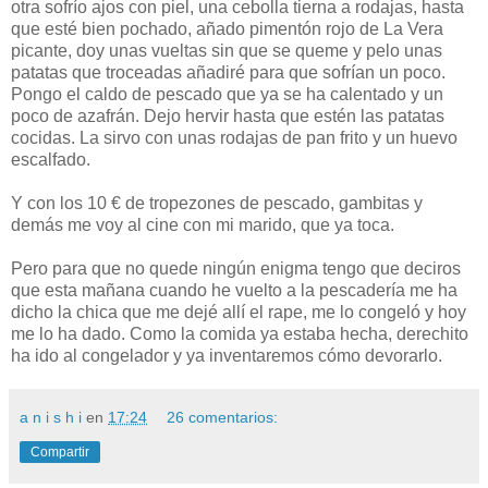
otra sofrío ajos con piel, una cebolla tierna a rodajas, hasta
que esté bien pochado, añado pimentón rojo de La Vera
picante, doy unas vueltas sin que se queme y pelo unas
patatas que troceadas añadiré para que sofrían un poco.
Pongo el caldo de pescado que ya se ha calentado y un
poco de azafrán. Dejo hervir hasta que estén las patatas
cocidas. La sirvo con unas rodajas de pan frito y un huevo
escalfado.
Y con los 10 € de tropezones de pescado, gambitas y
demás me voy al cine con mi marido, que ya toca.
Pero para que no quede ningún enigma tengo que deciros
que esta mañana cuando he vuelto a la pescadería me ha
dicho la chica que me dejé allí el rape, me lo congeló y hoy
me lo ha dado. Como la comida ya estaba hecha, derechito
ha ido al congelador y ya inventaremos cómo devorarlo.
a n i s h i
en
17:24
26 comentarios:
Compartir