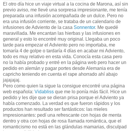
El otro día hice un viaje virtual a la cocina de Marona, así sin
previo aviso, me llevé una sorpresa impresionante, me tenía
preparada una infusión acompañada de un dulce. Pero no
era una infusión corriente, se trataba de un calendario de
infusiones de Adviento de la casa
Sonnentor
. Me quedé
maravillada. Me encantan las hierbas y las infusiones en
general y esto lo encontré muy original. Llegaba un poco
tarde para empezar el Adviento pero no importaba, me
tomaría 4 de golpe o tardaría 4 días en acabar mi Adviento,
todo es muy relativo en esta vida. Conocía esta casa pero
no la había probado y entré en la página web pero hacer un
pedido en alemán y pagar portes desde Alemania era de
capricho teniendo en cuenta el rape ahorrado ahí abajo
jajajajaj.
Pero como quien la sigue la consigue encontré una página
web española:
Vidabliss
que me lo ponía más fácil. Hice un
pedido y les dije que se dieran prisa porque el Adviento ya
había comenzado. La verdad es que fueron rápidos y los
productos han resultado ser fantásticos: las mieles
impresionantes: pedí una refrescante con hojas de menta
dentro y otra con hojas de rosa llamada romántica, que el
romanticismo no está en las glándulas mamarias, disculpad