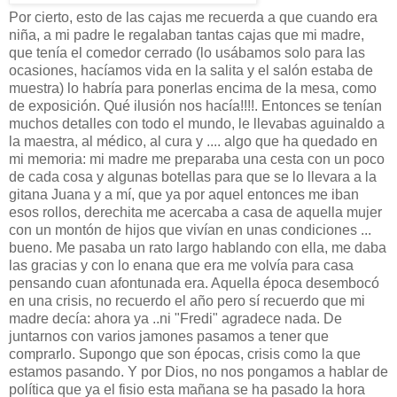
Por cierto, esto de las cajas me recuerda a que cuando era
niña, a mi padre le regalaban tantas cajas que mi madre,
que tenía el comedor cerrado (lo usábamos solo para las
ocasiones, hacíamos vida en la salita y el salón estaba de
muestra) lo habría para ponerlas encima de la mesa, como
de exposición. Qué ilusión nos hacía!!!!. Entonces se tenían
muchos detalles con todo el mundo, le llevabas aguinaldo a
la maestra, al médico, al cura y .... algo que ha quedado en
mi memoria: mi madre me preparaba una cesta con un poco
de cada cosa y algunas botellas para que se lo llevara a la
gitana Juana y a mí, que ya por aquel entonces me iban
esos rollos, derechita me acercaba a casa de aquella mujer
con un montón de hijos que vivían en unas condiciones ...
bueno. Me pasaba un rato largo hablando con ella, me daba
las gracias y con lo enana que era me volvía para casa
pensando cuan afontunada era. Aquella época desembocó
en una crisis, no recuerdo el año pero sí recuerdo que mi
madre decía: ahora ya ..ni "Fredi" agradece nada. De
juntarnos con varios jamones pasamos a tener que
comprarlo. Supongo que son épocas, crisis como la que
estamos pasando. Y por Dios, no nos pongamos a hablar de
política que ya el fisio esta mañana se ha pasado la hora