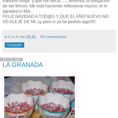
vuestros blogs y que me decía: ..... tenemos la obligación
de ser felices. Me está haciendo reflexionar mucho, te lo
agradezco Mar.
FELIZ NAVIDAD A TOD@S Y QUE EL AÑO NUEVO NO
OS ALEJE DE MÍ, uy pero si ya he pedido algo!!!!!.
a n i s h i
en
18:43
53 comentarios:
Compartir
17.12.08
LA GRANADA