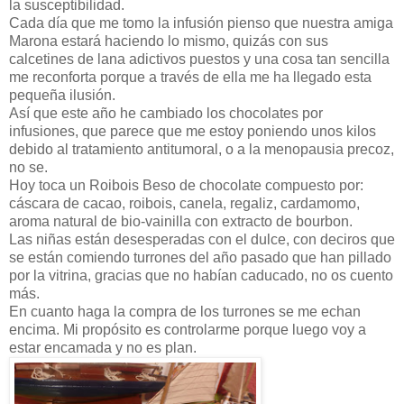
la susceptibilidad.
Cada día que me tomo la infusión pienso que nuestra amiga
Marona estará haciendo lo mismo, quizás con sus
calcetines de lana adictivos puestos y una cosa tan sencilla
me reconforta porque a través de ella me ha llegado esta
pequeña ilusión.
Así que este año he cambiado los chocolates por
infusiones, que parece que me estoy poniendo unos kilos
debido al tratamiento antitumoral, o a la menopausia precoz,
no se.
Hoy toca un Roibois Beso de chocolate compuesto por:
cáscara de cacao, roibois, canela, regaliz, cardamomo,
aroma natural de bio-vainilla con extracto de bourbon.
Las niñas están desesperadas con el dulce, con deciros que
se están comiendo turrones del año pasado que han pillado
por la vitrina, gracias que no habían caducado, no os cuento
más.
En cuanto haga la compra de los turrones se me echan
encima. Mi propósito es controlarme porque luego voy a
estar encamada y no es plan.