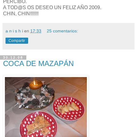
PERCIBO.
A TOD@S OS DESEO UN FELIZ AÑO 2009.
CHIN, CHIN!!!!!!!
a n i s h i
en
17:33
25 comentarios:
Compartir
30.12.08
COCA DE MAZAPÁN