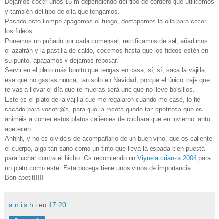
Dejamos cocer unos 15 m dependiendo del tipo de cordero que utilicemos
y también del tipo de olla que tengamos.
Pasado este tiempo apagamos el fuego, destapamos la olla para cocer
los fideos.
Ponemos un puñado por cada comensal, rectificamos de sal, añadimos
el azafrán y la pastilla de caldo, cocemos hasta que los fideos estén en
su punto, apagamos y dejamos reposar.
Servir en el plato más bonito que tengas en casa, sí, sí, saca la vajilla,
esa que no gastas nunca, tan solo en Navidad, porque el único traje que
te vas a llevar el día que te mueras será uno que no lleve bolsillos.
Este es el plato de la vajilla que me regalaron cuando me casé, lo he
sacado para vosotr@s, para que la receta quede tan apetitosa que os
animéis a comer estos platos calientes de cuchara que en invierno tanto
apetecen.
Ahhhh, y no os olvidéis de acompañarlo de un buen vino, que os caliente
el cuerpo, algo tan sano como un tinto que lleva la espada bien puesta
para luchar contra el bicho. Os recomiendo un
Viyuela crianza 2004
para
un plato como este. Esta bodega tiene unos vinos de importancia.
Bon apetit!!!!!
a n i s h i
en
17:20