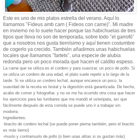
Este es uno de mis platos estrella del verano. Aquí lo
llamamos "Fideus amb carn ( Fideos con carne)". Mi madre
en invierno no lo suele hacer porque las habichuelas de tres
tipos que lleva no son de temporada, sobre todo "el garrofó"
que a nosotros nos gusta tiernísimo y aquí tienen costumbre
de cogerlo ya crecido. También añadimos unas habichuelas
locales que llamamos "fartets", una especie de alubia
redonda pero un poco morada que hacen el caldito espeso.
La carne que se utiliza es el cordero y para suavizar, un poco de pollo. Si
se utiliza un cordero de una edad, el plato suele repetir a lo largo de la
tarde. Si se utiliza un cordero lechal, aunque encarece un poco, la
suavidad de la receta es brutal y la digestión está garantizada. De hecho,
acabo de comer y fotografiar, y no se me ha ocurrido otra cosa que hacer
los ejercicios para las lumbares que me mandó el osteópata, así que
fácilmente después de esta comida se puede uno ir a trabajar sin
modorra.
Ingredientes:
-bracito de cordero lechal (se puede poner pierna también, pero el bracito
es más tierno)
-muslo y contramuslo de pollo (o bien unas alitas si os gustan más)