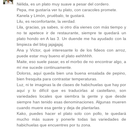
Nélida, es un plato muy suave a pesar del cordero.
Pepa, me gustaría ver tu plato, con caracoles promete.
Kanela y Limón, pruébalo, te gustará.
Lilu, es reconfortante, la verdad.
Lila, gracias, ya sabes, si otro día vienes con más tiempo y
no te apetece ir de restaurante, siempre te quedará un
plato hondo en A las 3. Un duende me ha ayudado con la
limpieza del blog jajajjajaj.
Ana y Víctor, qué interesante lo de los fideos con arroz,
puede estar muy bueno el plato eehhhhh.
Maite, eso suele pasar, es el morbo de no encontrar algo, a
mí me sucede continuamente.
Dolorss, aquí queda bien una buena ensalada de pepino,
bien fresquita para contrastar temperaturas.
Luz, ni te imaginas la de clases de habichuelas que hay por
aquí y lo difícil que es traducirlas al castellano, son
variedades locales que siembra la gente y que desde
siempre han tenido esas denominaciones. Algunas mueren
cuando muere esa gente y deja de plantarlas.
Kako, puedes hacer el plato solo con pollo, te quedará
mucho más suave y ponerle todas las variedades de
habichuelas que encuentres por tu zona.