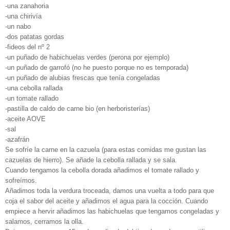
-una zanahoria
-una chirivía
-un nabo
-dos patatas gordas
-fideos del nº 2
-un puñado de habichuelas verdes (perona por ejemplo)
-un puñado de garrofó (no he puesto porque no es temporada)
-un puñado de alubias frescas que tenía congeladas
-una cebolla rallada
-un tomate rallado
-pastilla de caldo de carne bio (en herboristerías)
-aceite AOVE
-sal
-azafrán
Se sofríe la carne en la cazuela (para estas comidas me gustan las
cazuelas de hierro). Se añade la cebolla rallada y se sala.
Cuando tengamos la cebolla dorada añadimos el tomate rallado y
sofreímos.
Añadimos toda la verdura troceada, damos una vuelta a todo para que
coja el sabor del aceite y añadimos el agua para la cocción. Cuando
empiece a hervir añadimos las habichuelas que tengamos congeladas y
salamos, cerramos la olla.