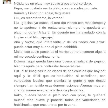
Nélida, es un plato muy suave a pesar del cordero.
Pepa, me gustaría ver tu plato, con caracoles promete.
Kanela y Limón, pruébalo, te gustará.
Lilu, es reconfortante, la verdad.
Lila, gracias, ya sabes, si otro día vienes con más tiempo y
no te apetece ir de restaurante, siempre te quedará un
plato hondo en A las 3. Un duende me ha ayudado con la
limpieza del blog jajajjajaj.
Ana y Víctor, qué interesante lo de los fideos con arroz,
puede estar muy bueno el plato eehhhhh.
Maite, eso suele pasar, es el morbo de no encontrar algo, a
mí me sucede continuamente.
Dolorss, aquí queda bien una buena ensalada de pepino,
bien fresquita para contrastar temperaturas.
Luz, ni te imaginas la de clases de habichuelas que hay por
aquí y lo difícil que es traducirlas al castellano, son
variedades locales que siembra la gente y que desde
siempre han tenido esas denominaciones. Algunas mueren
cuando muere esa gente y deja de plantarlas.
Kako, puedes hacer el plato solo con pollo, te quedará
mucho más suave y ponerle todas las variedades de
habichuelas que encuentres por tu zona.