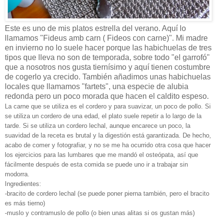
Este es uno de mis platos estrella del verano. Aquí lo
llamamos "Fideus amb carn ( Fideos con carne)". Mi madre
en invierno no lo suele hacer porque las habichuelas de tres
tipos que lleva no son de temporada, sobre todo "el garrofó"
que a nosotros nos gusta tiernísimo y aquí tienen costumbre
de cogerlo ya crecido. También añadimos unas habichuelas
locales que llamamos "fartets", una especie de alubia
redonda pero un poco morada que hacen el caldito espeso.
La carne que se utiliza es el cordero y para suavizar, un poco de pollo. Si
se utiliza un cordero de una edad, el plato suele repetir a lo largo de la
tarde. Si se utiliza un cordero lechal, aunque encarece un poco, la
suavidad de la receta es brutal y la digestión está garantizada. De hecho,
acabo de comer y fotografiar, y no se me ha ocurrido otra cosa que hacer
los ejercicios para las lumbares que me mandó el osteópata, así que
fácilmente después de esta comida se puede uno ir a trabajar sin
modorra.
Ingredientes:
-bracito de cordero lechal (se puede poner pierna también, pero el bracito
es más tierno)
-muslo y contramuslo de pollo (o bien unas alitas si os gustan más)