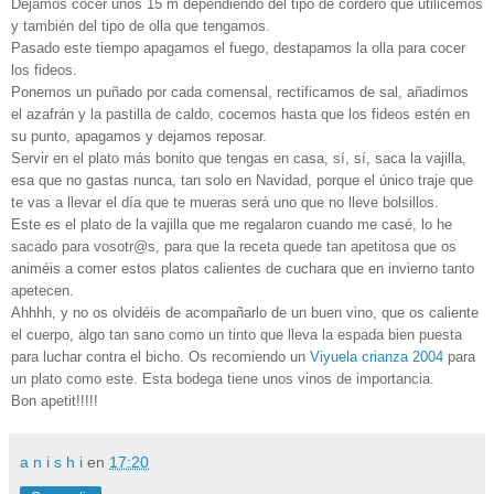
Dejamos cocer unos 15 m dependiendo del tipo de cordero que utilicemos
y también del tipo de olla que tengamos.
Pasado este tiempo apagamos el fuego, destapamos la olla para cocer
los fideos.
Ponemos un puñado por cada comensal, rectificamos de sal, añadimos
el azafrán y la pastilla de caldo, cocemos hasta que los fideos estén en
su punto, apagamos y dejamos reposar.
Servir en el plato más bonito que tengas en casa, sí, sí, saca la vajilla,
esa que no gastas nunca, tan solo en Navidad, porque el único traje que
te vas a llevar el día que te mueras será uno que no lleve bolsillos.
Este es el plato de la vajilla que me regalaron cuando me casé, lo he
sacado para vosotr@s, para que la receta quede tan apetitosa que os
animéis a comer estos platos calientes de cuchara que en invierno tanto
apetecen.
Ahhhh, y no os olvidéis de acompañarlo de un buen vino, que os caliente
el cuerpo, algo tan sano como un tinto que lleva la espada bien puesta
para luchar contra el bicho. Os recomiendo un
Viyuela crianza 2004
para
un plato como este. Esta bodega tiene unos vinos de importancia.
Bon apetit!!!!!
a n i s h i
en
17:20