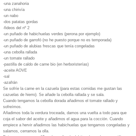
-una zanahoria
-una chirivía
-un nabo
-dos patatas gordas
-fideos del nº 2
-un puñado de habichuelas verdes (perona por ejemplo)
-un puñado de garrofó (no he puesto porque no es temporada)
-un puñado de alubias frescas que tenía congeladas
-una cebolla rallada
-un tomate rallado
-pastilla de caldo de carne bio (en herboristerías)
-aceite AOVE
-sal
-azafrán
Se sofríe la carne en la cazuela (para estas comidas me gustan las
cazuelas de hierro). Se añade la cebolla rallada y se sala.
Cuando tengamos la cebolla dorada añadimos el tomate rallado y
sofreímos.
Añadimos toda la verdura troceada, damos una vuelta a todo para que
coja el sabor del aceite y añadimos el agua para la cocción. Cuando
empiece a hervir añadimos las habichuelas que tengamos congeladas y
salamos, cerramos la olla.