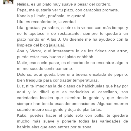
Nélida, es un plato muy suave a pesar del cordero.
Pepa, me gustaría ver tu plato, con caracoles promete.
Kanela y Limón, pruébalo, te gustará.
Lilu, es reconfortante, la verdad.
Lila, gracias, ya sabes, si otro día vienes con más tiempo y
no te apetece ir de restaurante, siempre te quedará un
plato hondo en A las 3. Un duende me ha ayudado con la
limpieza del blog jajajjajaj.
Ana y Víctor, qué interesante lo de los fideos con arroz,
puede estar muy bueno el plato eehhhhh.
Maite, eso suele pasar, es el morbo de no encontrar algo, a
mí me sucede continuamente.
Dolorss, aquí queda bien una buena ensalada de pepino,
bien fresquita para contrastar temperaturas.
Luz, ni te imaginas la de clases de habichuelas que hay por
aquí y lo difícil que es traducirlas al castellano, son
variedades locales que siembra la gente y que desde
siempre han tenido esas denominaciones. Algunas mueren
cuando muere esa gente y deja de plantarlas.
Kako, puedes hacer el plato solo con pollo, te quedará
mucho más suave y ponerle todas las variedades de
habichuelas que encuentres por tu zona.