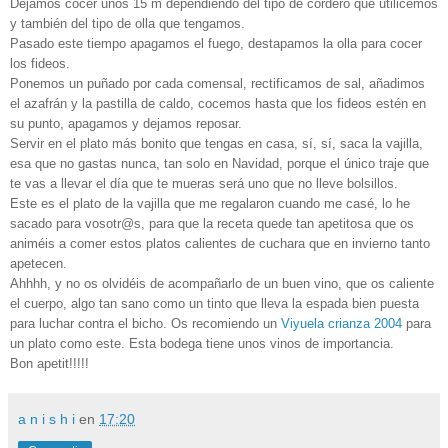
Dejamos cocer unos 15 m dependiendo del tipo de cordero que utilicemos
y también del tipo de olla que tengamos.
Pasado este tiempo apagamos el fuego, destapamos la olla para cocer
los fideos.
Ponemos un puñado por cada comensal, rectificamos de sal, añadimos
el azafrán y la pastilla de caldo, cocemos hasta que los fideos estén en
su punto, apagamos y dejamos reposar.
Servir en el plato más bonito que tengas en casa, sí, sí, saca la vajilla,
esa que no gastas nunca, tan solo en Navidad, porque el único traje que
te vas a llevar el día que te mueras será uno que no lleve bolsillos.
Este es el plato de la vajilla que me regalaron cuando me casé, lo he
sacado para vosotr@s, para que la receta quede tan apetitosa que os
animéis a comer estos platos calientes de cuchara que en invierno tanto
apetecen.
Ahhhh, y no os olvidéis de acompañarlo de un buen vino, que os caliente
el cuerpo, algo tan sano como un tinto que lleva la espada bien puesta
para luchar contra el bicho. Os recomiendo un
Viyuela crianza 2004
para
un plato como este. Esta bodega tiene unos vinos de importancia.
Bon apetit!!!!!
a n i s h i
en
17:20