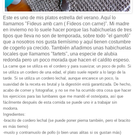
Este es uno de mis platos estrella del verano. Aquí lo
llamamos "Fideus amb carn ( Fideos con carne)". Mi madre
en invierno no lo suele hacer porque las habichuelas de tres
tipos que lleva no son de temporada, sobre todo "el garrofó"
que a nosotros nos gusta tiernísimo y aquí tienen costumbre
de cogerlo ya crecido. También añadimos unas habichuelas
locales que llamamos "fartets", una especie de alubia
redonda pero un poco morada que hacen el caldito espeso.
La carne que se utiliza es el cordero y para suavizar, un poco de pollo. Si
se utiliza un cordero de una edad, el plato suele repetir a lo largo de la
tarde. Si se utiliza un cordero lechal, aunque encarece un poco, la
suavidad de la receta es brutal y la digestión está garantizada. De hecho,
acabo de comer y fotografiar, y no se me ha ocurrido otra cosa que hacer
los ejercicios para las lumbares que me mandó el osteópata, así que
fácilmente después de esta comida se puede uno ir a trabajar sin
modorra.
Ingredientes:
-bracito de cordero lechal (se puede poner pierna también, pero el bracito
es más tierno)
-muslo y contramuslo de pollo (o bien unas alitas si os gustan más)