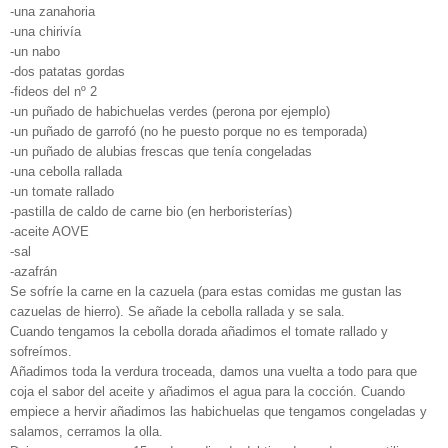
-una zanahoria
-una chirivía
-un nabo
-dos patatas gordas
-fideos del nº 2
-un puñado de habichuelas verdes (perona por ejemplo)
-un puñado de garrofó (no he puesto porque no es temporada)
-un puñado de alubias frescas que tenía congeladas
-una cebolla rallada
-un tomate rallado
-pastilla de caldo de carne bio (en herboristerías)
-aceite AOVE
-sal
-azafrán
Se sofríe la carne en la cazuela (para estas comidas me gustan las
cazuelas de hierro). Se añade la cebolla rallada y se sala.
Cuando tengamos la cebolla dorada añadimos el tomate rallado y
sofreímos.
Añadimos toda la verdura troceada, damos una vuelta a todo para que
coja el sabor del aceite y añadimos el agua para la cocción. Cuando
empiece a hervir añadimos las habichuelas que tengamos congeladas y
salamos, cerramos la olla.