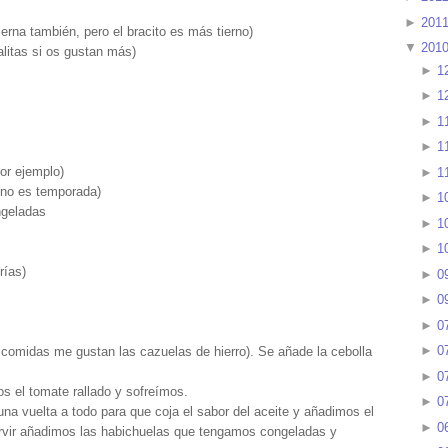
►
201
ierna también, pero el bracito es más tierno)
▼
201
alitas si os gustan más)
►
1
►
1
►
1
►
1
or ejemplo)
►
1
 no es temporada)
►
1
ngeladas
►
1
►
1
rías)
►
0
►
0
►
0
►
0
s comidas me gustan las cazuelas de hierro). Se añade la cebolla
►
0
 el tomate rallado y sofreímos.
►
0
a vuelta a todo para que coja el sabor del aceite y añadimos el
►
0
rvir añadimos las habichuelas que tengamos congeladas y