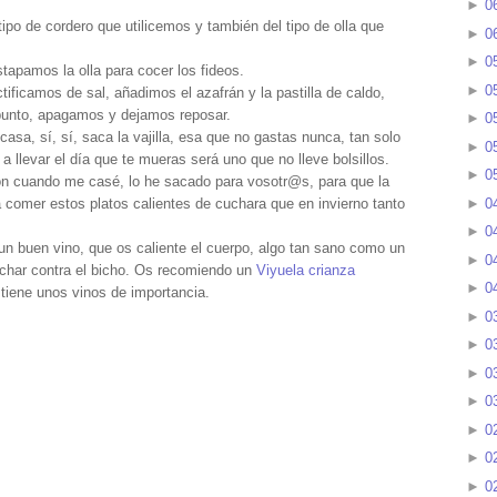
►
0
po de cordero que utilicemos y también del tipo de olla que
►
0
►
0
apamos la olla para cocer los fideos.
►
0
ficamos de sal, añadimos el azafrán y la pastilla de caldo,
punto, apagamos y dejamos reposar.
►
0
casa, sí, sí, saca la vajilla, esa que no gastas nunca, tan solo
►
0
a llevar el día que te mueras será uno que no lleve bolsillos.
►
0
aron cuando me casé, lo he sacado para vosotr@s, para que la
►
0
 comer estos platos calientes de cuchara que en invierno tanto
►
0
un buen vino, que os caliente el cuerpo, algo tan sano como un
►
0
luchar contra el bicho. Os recomiendo un
Viyuela crianza
►
0
tiene unos vinos de importancia.
►
0
►
0
►
0
►
0
►
0
►
0
►
0