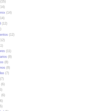
(15)
14)
mix
(14)
14)
d
(12)
)
ientos
(12)
12)
1)
res
(11)
arios
(8)
vos
(8)
nos
(8)
das
(7)
(7)
(6)
6)
s
(6)
6)
5)