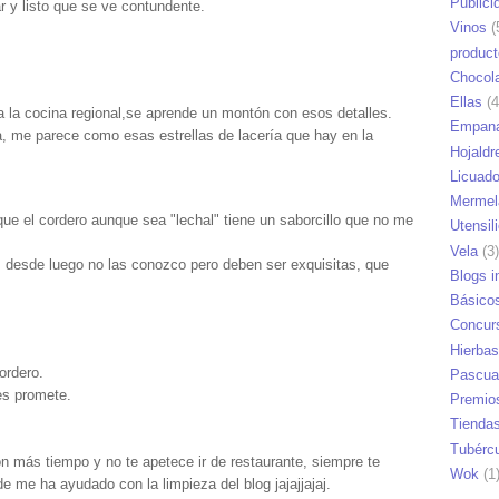
Publici
 y listo que se ve contundente.
Vinos
(
produc
Chocol
Ellas
(4
 la cocina regional,se aprende un montón con esos detalles.
Empana
a, me parece como esas estrellas de lacería que hay en la
Hojaldr
Licuad
Mermel
que el cordero aunque sea "lechal" tiene un saborcillo que no me
Utensil
Vela
(3)
, desde luego no las conozco pero deben ser exquisitas, que
Blogs i
Básico
Concur
Hierbas
ordero.
Pascua
es promete.
Premio
Tienda
Tubérc
con más tiempo y no te apetece ir de restaurante, siempre te
Wok
(1
e me ha ayudado con la limpieza del blog jajajjajaj.