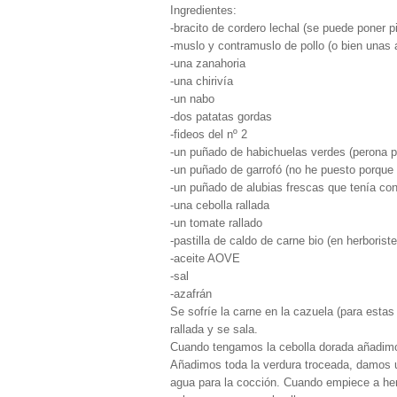
Ingredientes:
-bracito de cordero lechal (se puede poner p
-muslo y contramuslo de pollo (o bien unas 
-una zanahoria
-una chirivía
-un nabo
-dos patatas gordas
-fideos del nº 2
-un puñado de habichuelas verdes (perona p
-un puñado de garrofó (no he puesto porque
-un puñado de alubias frescas que tenía co
-una cebolla rallada
-un tomate rallado
-pastilla de caldo de carne bio (en herboriste
-aceite AOVE
-sal
-azafrán
Se sofríe la carne en la cazuela (para esta
rallada y se sala.
Cuando tengamos la cebolla dorada añadimos
Añadimos toda la verdura troceada, damos un
agua para la cocción. Cuando empiece a he