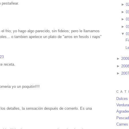
 pestañear.
►
0
►
0
►
0
►
0
el frio; yo hago algo parecido, sin fideios; pero le llamamos
▼
0
es... o tambien apetece un plato de "arros en fesols i naps"
F
L
:23
►
200
te receta.
►
200
►
200
comeria yo un poquitin!!!!
C A T 
Dulces
Verdur
, los detalles, la sensación después de comerlo. Es una
Agrade
Pescad
Carnes