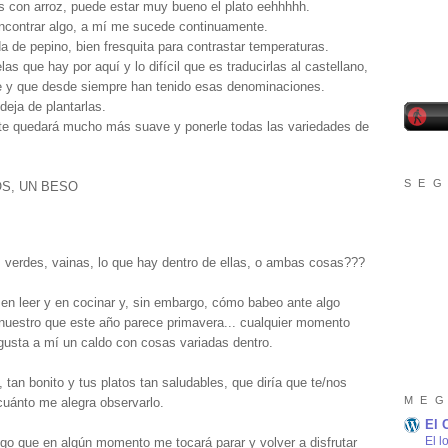
eos con arroz, puede estar muy bueno el plato eehhhhh.
encontrar algo, a mí me sucede continuamente.
 de pepino, bien fresquita para contrastar temperaturas.
as que hay por aquí y lo difícil que es traducirlas al castellano,
te y que desde siempre han tenido esas denominaciones.
eja de plantarlas.
, te quedará mucho más suave y ponerle todas las variedades de
S E G
S, UN BESO
s verdes, vainas, lo que hay dentro de ellas, o ambas cosas???
en leer y en cocinar y, sin embargo, cómo babeo ante algo
 nuestro que este año parece primavera... cualquier momento
gusta a mí un caldo con cosas variadas dentro.
 tan bonito y tus platos tan saludables, que diría que te/nos
M E G
uánto me alegra observarlo.
El 
El l
go que en algún momento me tocará parar y volver a disfrutar