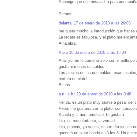
Supongo que una ensaladita para acompañar
Petons
delantal
17 de enero de 2010 a las 20:05
me gusta mucho la introducción que haces a
La receta es fabulosa. y el plato me encant
Alhambra.
Kako
18 de enero de 2010 a las 18:04
Ana, yo me lo comería sólo con el pollo por
gusta ni menos en caldos.
Las alubias de las que hablas, esas locales
textura de plato!
Besos.
a n i s h i
20 de enero de 2010 a las 0:48
Nélida, es un plato muy suave a pesar del c
Pepa, me gustaría ver tu plato, con caracol
Kanela y Limón, pruébalo, te gustará.
Lilu, es reconfortante, la verdad.
Lila, gracias, ya sabes, si otro día vienes 
quedará un plato hondo en A las 3. Un duend