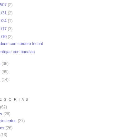
2/07
(
2
)
1/31
(
2
)
1/24
(
1
)
1/17
(
3
)
1/10
(
2
)
ideos con cordero lechal
entejas con bacalao
9
(
36
)
8
(
99
)
7
(
14
)
E G O R I A S
(62)
as
(28)
cimientos
(27)
os
(26)
(16)