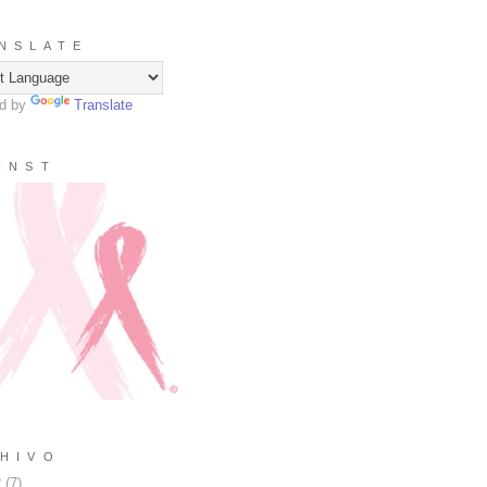
N S L A T E
d by
Translate
I N S T
H I V O
2
(
7
)