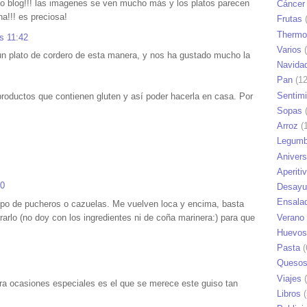
evo blog!!! las imagenes se ven mucho más y los platos parecen
Cáncer
na!!! es preciosa!
Frutas
(
Thermo
s 11:42
Varios
(
n plato de cordero de esta manera, y nos ha gustado mucho la
Navida
Pan
(12
Sentim
roductos que contienen gluten y así poder hacerla en casa. Por
Sopas
(
Arroz
(1
Legumb
Anivers
Aperiti
10
Desayu
Ensala
tipo de pucheros o cazuelas. Me vuelven loca y encima, basta
Verano
arlo (no doy con los ingredientes ni de coña marinera:) para que
Huevos
Pasta
(
Queso
Viajes
(
ra ocasiones especiales es el que se merece este guiso tan
Libros
(