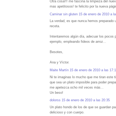
Otra cosa!!! me fascina la limpieza del nu
mas apetitosos! te felicito por la nueva pági
Caminar sin gluten
15 de enero de 2010 a la
La verdad, es que nunca hemos preparado u
receta.
Intentaremos algún día, adecuar los pocos p
ejemplo, empleando fideos de arroz...
Besotes,
Ana y Víctor.
Maite Martín
15 de enero de 2010 a las 17:
Ni te imaginas lo mucho que me tiran este 
que sea un plato imposible para poder prepar
me apetezca ocho mil veces más...
Un beso!
dolorss
15 de enero de 2010 a las 20:35
Un plato hondo de los de que se guardan pa
delicioso y con cuerpo.