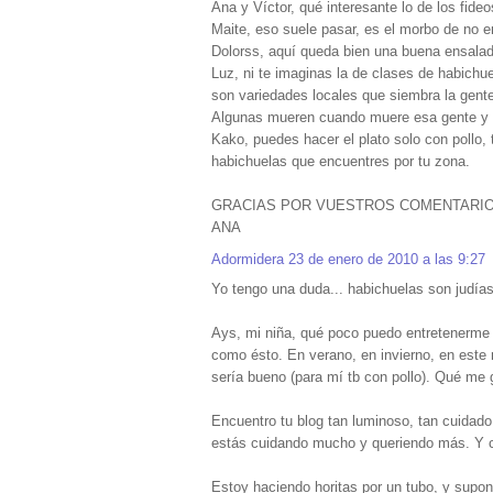
Ana y Víctor, qué interesante lo de los fid
Maite, eso suele pasar, es el morbo de no 
Dolorss, aquí queda bien una buena ensalada
Luz, ni te imaginas la de clases de habichuel
son variedades locales que siembra la gen
Algunas mueren cuando muere esa gente y d
Kako, puedes hacer el plato solo con pollo
habichuelas que encuentres por tu zona.
GRACIAS POR VUESTROS COMENTARIO
ANA
Adormidera
23 de enero de 2010 a las 9:27
Yo tengo una duda... habichuelas son judía
Ays, mi niña, qué poco puedo entretenerme 
como ésto. En verano, en invierno, en este
sería bueno (para mí tb con pollo). Qué me 
Encuentro tu blog tan luminoso, tan cuidado,
estás cuidando mucho y queriendo más. Y c
Estoy haciendo horitas por un tubo, y supon