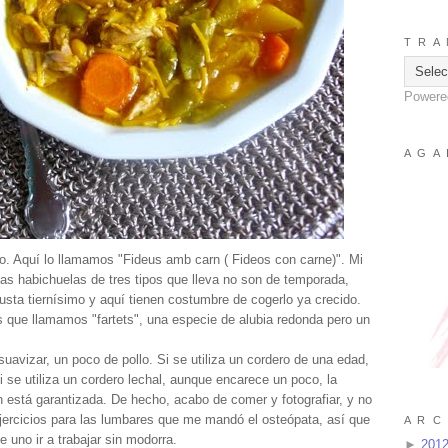
T R A 
Powere
A G A 
no. Aquí lo llamamos "Fideus amb carn ( Fideos con carne)". Mi
las habichuelas de tres tipos que lleva no son de temporada,
gusta tiernísimo y aquí tienen costumbre de cogerlo ya crecido.
que llamamos "fartets", una especie de alubia redonda pero un
suavizar, un poco de pollo. Si se utiliza un cordero de una edad,
 Si se utiliza un cordero lechal, aunque encarece un poco, la
ón está garantizada. De hecho, acabo de comer y fotografiar, y no
ejercicios para las lumbares que me mandó el osteópata, así que
A R C 
 uno ir a trabajar sin modorra.
►
201