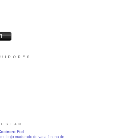
 U I D O R E S
 U S T A N
Cocinero Fiel
omo bajo madurado de vaca frisona de