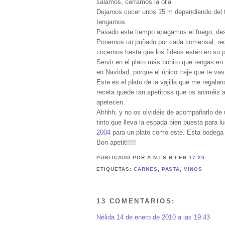
salamos, cerramos la olla.
Dejamos cocer unos 15 m dependiendo del ti
tengamos.
Pasado este tiempo apagamos el fuego, dest
Ponemos un puñado por cada comensal, recti
cocemos hasta que los fideos estén en su 
Servir en el plato más bonito que tengas en 
en Navidad, porque el único traje que te vas 
Este es el plato de la vajilla que me regal
receta quede tan apetitosa que os animéis a
apetecen.
Ahhhh, y no os olvidéis de acompañarlo de 
tinto que lleva la espada bien puesta para 
2004
para un plato como este. Esta bodega 
Bon apetit!!!!!
PUBLICADO POR A N I S H I
EN
17:20
ETIQUETAS:
CARNES
,
PASTA
,
VINOS
13 COMENTARIOS:
Nélida
14 de enero de 2010 a las 19:43