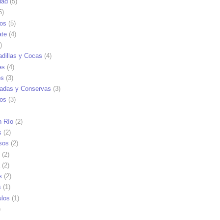
dad
(5)
5)
tos
(5)
ate
(4)
)
dillas y Cocas
(4)
es
(4)
os
(3)
adas y Conservas
(3)
ios
(3)
n Río
(2)
s
(2)
sos
(2)
(2)
(2)
s
(2)
s
(1)
ulos
(1)
)