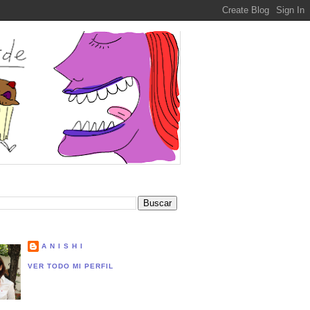
A N I S H I
VER TODO MI PERFIL