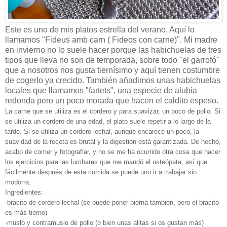
Este es uno de mis platos estrella del verano. Aquí lo
llamamos "Fideus amb carn ( Fideos con carne)". Mi madre
en invierno no lo suele hacer porque las habichuelas de tres
tipos que lleva no son de temporada, sobre todo "el garrofó"
que a nosotros nos gusta tiernísimo y aquí tienen costumbre
de cogerlo ya crecido. También añadimos unas habichuelas
locales que llamamos "fartets", una especie de alubia
redonda pero un poco morada que hacen el caldito espeso.
La carne que se utiliza es el cordero y para suavizar, un poco de pollo. Si
se utiliza un cordero de una edad, el plato suele repetir a lo largo de la
tarde. Si se utiliza un cordero lechal, aunque encarece un poco, la
suavidad de la receta es brutal y la digestión está garantizada. De hecho,
acabo de comer y fotografiar, y no se me ha ocurrido otra cosa que hacer
los ejercicios para las lumbares que me mandó el osteópata, así que
fácilmente después de esta comida se puede uno ir a trabajar sin
modorra.
Ingredientes:
-bracito de cordero lechal (se puede poner pierna también, pero el bracito
es más tierno)
-muslo y contramuslo de pollo (o bien unas alitas si os gustan más)