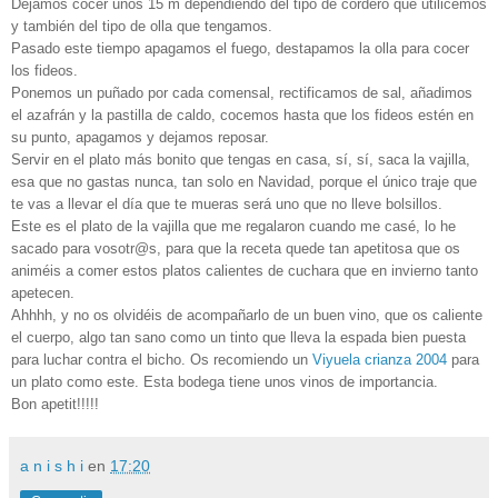
Dejamos cocer unos 15 m dependiendo del tipo de cordero que utilicemos
y también del tipo de olla que tengamos.
Pasado este tiempo apagamos el fuego, destapamos la olla para cocer
los fideos.
Ponemos un puñado por cada comensal, rectificamos de sal, añadimos
el azafrán y la pastilla de caldo, cocemos hasta que los fideos estén en
su punto, apagamos y dejamos reposar.
Servir en el plato más bonito que tengas en casa, sí, sí, saca la vajilla,
esa que no gastas nunca, tan solo en Navidad, porque el único traje que
te vas a llevar el día que te mueras será uno que no lleve bolsillos.
Este es el plato de la vajilla que me regalaron cuando me casé, lo he
sacado para vosotr@s, para que la receta quede tan apetitosa que os
animéis a comer estos platos calientes de cuchara que en invierno tanto
apetecen.
Ahhhh, y no os olvidéis de acompañarlo de un buen vino, que os caliente
el cuerpo, algo tan sano como un tinto que lleva la espada bien puesta
para luchar contra el bicho. Os recomiendo un
Viyuela crianza 2004
para
un plato como este. Esta bodega tiene unos vinos de importancia.
Bon apetit!!!!!
a n i s h i
en
17:20