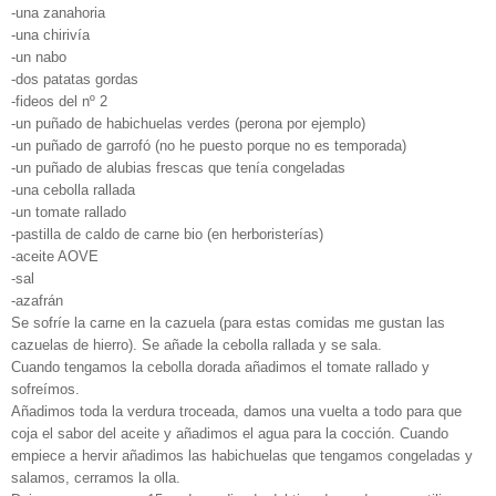
-una zanahoria
-una chirivía
-un nabo
-dos patatas gordas
-fideos del nº 2
-un puñado de habichuelas verdes (perona por ejemplo)
-un puñado de garrofó (no he puesto porque no es temporada)
-un puñado de alubias frescas que tenía congeladas
-una cebolla rallada
-un tomate rallado
-pastilla de caldo de carne bio (en herboristerías)
-aceite AOVE
-sal
-azafrán
Se sofríe la carne en la cazuela (para estas comidas me gustan las
cazuelas de hierro). Se añade la cebolla rallada y se sala.
Cuando tengamos la cebolla dorada añadimos el tomate rallado y
sofreímos.
Añadimos toda la verdura troceada, damos una vuelta a todo para que
coja el sabor del aceite y añadimos el agua para la cocción. Cuando
empiece a hervir añadimos las habichuelas que tengamos congeladas y
salamos, cerramos la olla.