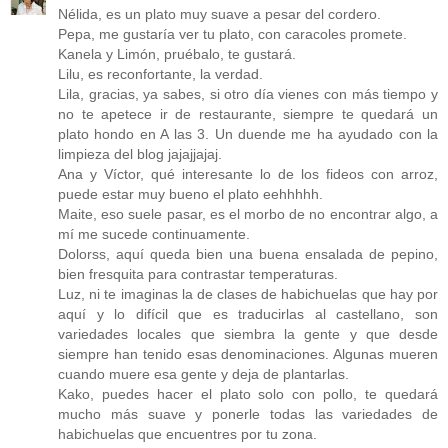
Nélida, es un plato muy suave a pesar del cordero.
Pepa, me gustaría ver tu plato, con caracoles promete.
Kanela y Limón, pruébalo, te gustará.
Lilu, es reconfortante, la verdad.
Lila, gracias, ya sabes, si otro día vienes con más tiempo y
no te apetece ir de restaurante, siempre te quedará un
plato hondo en A las 3. Un duende me ha ayudado con la
limpieza del blog jajajjajaj.
Ana y Víctor, qué interesante lo de los fideos con arroz,
puede estar muy bueno el plato eehhhhh.
Maite, eso suele pasar, es el morbo de no encontrar algo, a
mí me sucede continuamente.
Dolorss, aquí queda bien una buena ensalada de pepino,
bien fresquita para contrastar temperaturas.
Luz, ni te imaginas la de clases de habichuelas que hay por
aquí y lo difícil que es traducirlas al castellano, son
variedades locales que siembra la gente y que desde
siempre han tenido esas denominaciones. Algunas mueren
cuando muere esa gente y deja de plantarlas.
Kako, puedes hacer el plato solo con pollo, te quedará
mucho más suave y ponerle todas las variedades de
habichuelas que encuentres por tu zona.