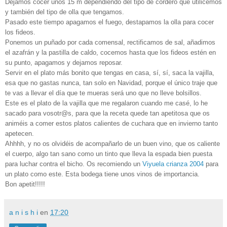
Dejamos cocer unos 15 m dependiendo del tipo de cordero que utilicemos
y también del tipo de olla que tengamos.
Pasado este tiempo apagamos el fuego, destapamos la olla para cocer
los fideos.
Ponemos un puñado por cada comensal, rectificamos de sal, añadimos
el azafrán y la pastilla de caldo, cocemos hasta que los fideos estén en
su punto, apagamos y dejamos reposar.
Servir en el plato más bonito que tengas en casa, sí, sí, saca la vajilla,
esa que no gastas nunca, tan solo en Navidad, porque el único traje que
te vas a llevar el día que te mueras será uno que no lleve bolsillos.
Este es el plato de la vajilla que me regalaron cuando me casé, lo he
sacado para vosotr@s, para que la receta quede tan apetitosa que os
animéis a comer estos platos calientes de cuchara que en invierno tanto
apetecen.
Ahhhh, y no os olvidéis de acompañarlo de un buen vino, que os caliente
el cuerpo, algo tan sano como un tinto que lleva la espada bien puesta
para luchar contra el bicho. Os recomiendo un
Viyuela crianza 2004
para
un plato como este. Esta bodega tiene unos vinos de importancia.
Bon apetit!!!!!
a n i s h i
en
17:20