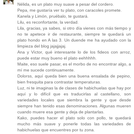
Nélida, es un plato muy suave a pesar del cordero.
Pepa, me gustaría ver tu plato, con caracoles promete.
Kanela y Limón, pruébalo, te gustará.
Lilu, es reconfortante, la verdad.
Lila, gracias, ya sabes, si otro día vienes con más tiempo y
no te apetece ir de restaurante, siempre te quedará un
plato hondo en A las 3. Un duende me ha ayudado con la
limpieza del blog jajajjajaj.
Ana y Víctor, qué interesante lo de los fideos con arroz,
puede estar muy bueno el plato eehhhhh.
Maite, eso suele pasar, es el morbo de no encontrar algo, a
mí me sucede continuamente.
Dolorss, aquí queda bien una buena ensalada de pepino,
bien fresquita para contrastar temperaturas.
Luz, ni te imaginas la de clases de habichuelas que hay por
aquí y lo difícil que es traducirlas al castellano, son
variedades locales que siembra la gente y que desde
siempre han tenido esas denominaciones. Algunas mueren
cuando muere esa gente y deja de plantarlas.
Kako, puedes hacer el plato solo con pollo, te quedará
mucho más suave y ponerle todas las variedades de
habichuelas que encuentres por tu zona.