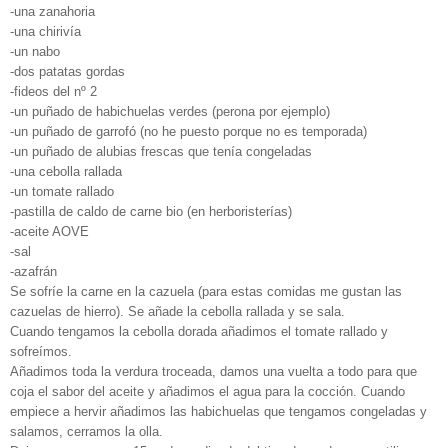
-una zanahoria
-una chirivía
-un nabo
-dos patatas gordas
-fideos del nº 2
-un puñado de habichuelas verdes (perona por ejemplo)
-un puñado de garrofó (no he puesto porque no es temporada)
-un puñado de alubias frescas que tenía congeladas
-una cebolla rallada
-un tomate rallado
-pastilla de caldo de carne bio (en herboristerías)
-aceite AOVE
-sal
-azafrán
Se sofríe la carne en la cazuela (para estas comidas me gustan las
cazuelas de hierro). Se añade la cebolla rallada y se sala.
Cuando tengamos la cebolla dorada añadimos el tomate rallado y
sofreímos.
Añadimos toda la verdura troceada, damos una vuelta a todo para que
coja el sabor del aceite y añadimos el agua para la cocción. Cuando
empiece a hervir añadimos las habichuelas que tengamos congeladas y
salamos, cerramos la olla.