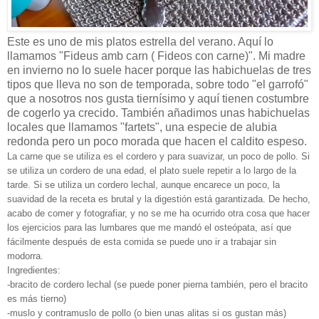
Este es uno de mis platos estrella del verano. Aquí lo
llamamos "Fideus amb carn ( Fideos con carne)". Mi madre
en invierno no lo suele hacer porque las habichuelas de tres
tipos que lleva no son de temporada, sobre todo "el garrofó"
que a nosotros nos gusta tiernísimo y aquí tienen costumbre
de cogerlo ya crecido. También añadimos unas habichuelas
locales que llamamos "fartets", una especie de alubia
redonda pero un poco morada que hacen el caldito espeso.
La carne que se utiliza es el cordero y para suavizar, un poco de pollo. Si
se utiliza un cordero de una edad, el plato suele repetir a lo largo de la
tarde. Si se utiliza un cordero lechal, aunque encarece un poco, la
suavidad de la receta es brutal y la digestión está garantizada. De hecho,
acabo de comer y fotografiar, y no se me ha ocurrido otra cosa que hacer
los ejercicios para las lumbares que me mandó el osteópata, así que
fácilmente después de esta comida se puede uno ir a trabajar sin
modorra.
Ingredientes:
-bracito de cordero lechal (se puede poner pierna también, pero el bracito
es más tierno)
-muslo y contramuslo de pollo (o bien unas alitas si os gustan más)