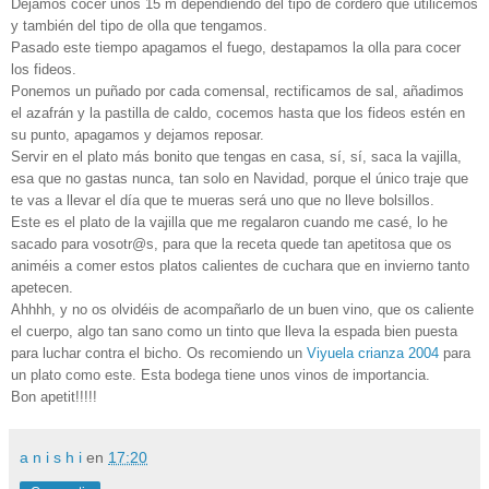
Dejamos cocer unos 15 m dependiendo del tipo de cordero que utilicemos
y también del tipo de olla que tengamos.
Pasado este tiempo apagamos el fuego, destapamos la olla para cocer
los fideos.
Ponemos un puñado por cada comensal, rectificamos de sal, añadimos
el azafrán y la pastilla de caldo, cocemos hasta que los fideos estén en
su punto, apagamos y dejamos reposar.
Servir en el plato más bonito que tengas en casa, sí, sí, saca la vajilla,
esa que no gastas nunca, tan solo en Navidad, porque el único traje que
te vas a llevar el día que te mueras será uno que no lleve bolsillos.
Este es el plato de la vajilla que me regalaron cuando me casé, lo he
sacado para vosotr@s, para que la receta quede tan apetitosa que os
animéis a comer estos platos calientes de cuchara que en invierno tanto
apetecen.
Ahhhh, y no os olvidéis de acompañarlo de un buen vino, que os caliente
el cuerpo, algo tan sano como un tinto que lleva la espada bien puesta
para luchar contra el bicho. Os recomiendo un
Viyuela crianza 2004
para
un plato como este. Esta bodega tiene unos vinos de importancia.
Bon apetit!!!!!
a n i s h i
en
17:20