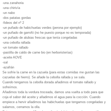
-una zanahoria
-una chirivía
-un nabo
-dos patatas gordas
-fideos del nº 2
-un puñado de habichuelas verdes (perona por ejemplo)
-un puñado de garrofó (no he puesto porque no es temporada)
-un puñado de alubias frescas que tenía congeladas
-una cebolla rallada
-un tomate rallado
-pastilla de caldo de carne bio (en herboristerías)
-aceite AOVE
-sal
-azafrán
Se sofríe la carne en la cazuela (para estas comidas me gustan las
cazuelas de hierro). Se añade la cebolla rallada y se sala.
Cuando tengamos la cebolla dorada añadimos el tomate rallado y
sofreímos.
Añadimos toda la verdura troceada, damos una vuelta a todo para que
coja el sabor del aceite y añadimos el agua para la cocción. Cuando
empiece a hervir añadimos las habichuelas que tengamos congeladas y
salamos, cerramos la olla.