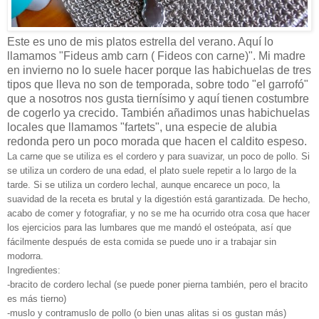
Este es uno de mis platos estrella del verano. Aquí lo
llamamos "Fideus amb carn ( Fideos con carne)". Mi madre
en invierno no lo suele hacer porque las habichuelas de tres
tipos que lleva no son de temporada, sobre todo "el garrofó"
que a nosotros nos gusta tiernísimo y aquí tienen costumbre
de cogerlo ya crecido. También añadimos unas habichuelas
locales que llamamos "fartets", una especie de alubia
redonda pero un poco morada que hacen el caldito espeso.
La carne que se utiliza es el cordero y para suavizar, un poco de pollo. Si
se utiliza un cordero de una edad, el plato suele repetir a lo largo de la
tarde. Si se utiliza un cordero lechal, aunque encarece un poco, la
suavidad de la receta es brutal y la digestión está garantizada. De hecho,
acabo de comer y fotografiar, y no se me ha ocurrido otra cosa que hacer
los ejercicios para las lumbares que me mandó el osteópata, así que
fácilmente después de esta comida se puede uno ir a trabajar sin
modorra.
Ingredientes:
-bracito de cordero lechal (se puede poner pierna también, pero el bracito
es más tierno)
-muslo y contramuslo de pollo (o bien unas alitas si os gustan más)