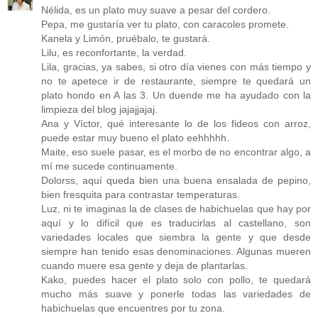
Nélida, es un plato muy suave a pesar del cordero.
Pepa, me gustaría ver tu plato, con caracoles promete.
Kanela y Limón, pruébalo, te gustará.
Lilu, es reconfortante, la verdad.
Lila, gracias, ya sabes, si otro día vienes con más tiempo y
no te apetece ir de restaurante, siempre te quedará un
plato hondo en A las 3. Un duende me ha ayudado con la
limpieza del blog jajajjajaj.
Ana y Víctor, qué interesante lo de los fideos con arroz,
puede estar muy bueno el plato eehhhhh.
Maite, eso suele pasar, es el morbo de no encontrar algo, a
mí me sucede continuamente.
Dolorss, aquí queda bien una buena ensalada de pepino,
bien fresquita para contrastar temperaturas.
Luz, ni te imaginas la de clases de habichuelas que hay por
aquí y lo difícil que es traducirlas al castellano, son
variedades locales que siembra la gente y que desde
siempre han tenido esas denominaciones. Algunas mueren
cuando muere esa gente y deja de plantarlas.
Kako, puedes hacer el plato solo con pollo, te quedará
mucho más suave y ponerle todas las variedades de
habichuelas que encuentres por tu zona.