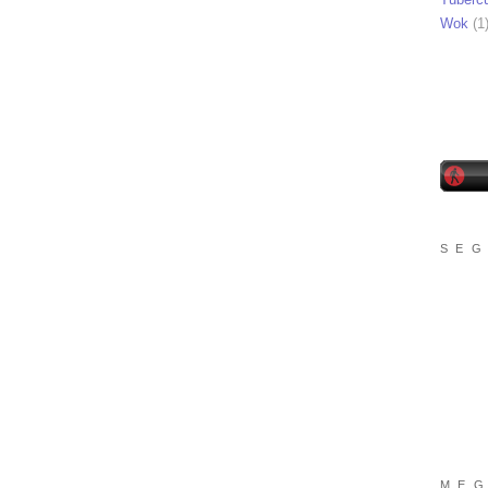
Wok
(1
S E G
M E G