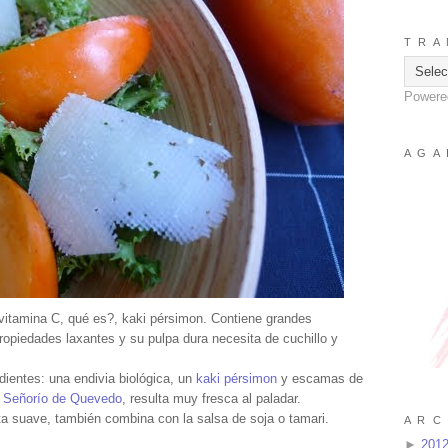
T R A 
Powere
A G A 
 vitamina C, qué es?, kaki pérsimon. Contiene grandes
propiedades laxantes y su pulpa dura necesita de cuchillo y
dientes: una endivia biológica, un
kaki pérsimon
y escamas de
Señorío de Quevedo
, resulta muy fresca al paladar.
a suave, también combina con la salsa de soja o tamari.
A R C 
►
201