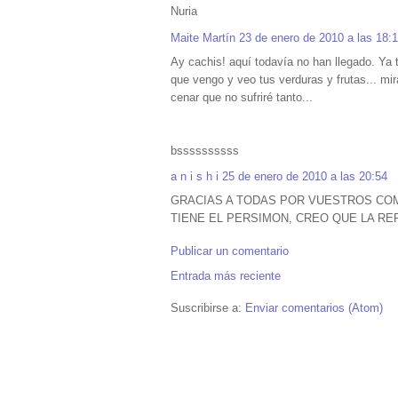
Nuria
Maite Martín
23 de enero de 2010 a las 18:
Ay cachis! aquí todavía no han llegado. Ya 
que vengo y veo tus verduras y frutas... m
cenar que no sufriré tanto...
bssssssssss
a n i s h i
25 de enero de 2010 a las 20:54
GRACIAS A TODAS POR VUESTROS COM
TIENE EL PERSIMON, CREO QUE LA R
Publicar un comentario
Entrada más reciente
Suscribirse a:
Enviar comentarios (Atom)