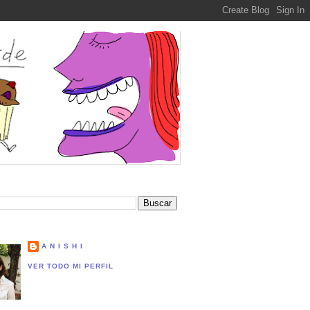
A N I S H I
VER TODO MI PERFIL