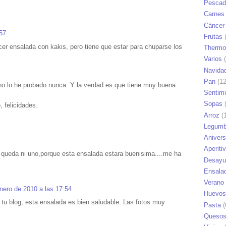
Pescad
Carnes
Cáncer
57
Frutas
(
er ensalada con kakis, pero tiene que estar para chuparse los
Thermo
Varios
(
Navida
Pan
(12
no lo he probado nunca. Y la verdad es que tiene muy buena
Sentim
Sopas
(
 felicidades.
Arroz
(1
Legumb
Anivers
Aperiti
queda ni uno,porque esta ensalada estara buenisima....me ha
Desayu
Ensala
Verano
nero de 2010 a las 17:54
Huevos
 tu blog, esta ensalada es bien saludable. Las fotos muy
Pasta
(
Queso