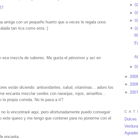
►
0
27
►
0
►
0
una amiga con un pequeño huerto que a veces le regala unos
alada tan rica como esta :)
▼
0
M
E
A
n esa mezcla de sabores. Me gusta el pérsimon y así en
►
0
►
200
►
200
res están diciendo: antioxidantes, salud, vitaminas... adoro los
►
200
: me encanta mezclar verdes con naranjas, rojos, amarillos...
 la propia comida. No te pasa a tí?
C A T 
no lo encontraré aqui, pero afortunadamente puedo conseguir
ro este queso y me tengo que contener para no ponerme con el
Dulces
Verdur
Agrade
Me encanta.