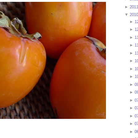
►
201
▼
201
►
1
►
1
►
1
►
1
►
1
►
1
►
1
►
1
►
0
►
0
►
0
►
0
►
0
►
0
►
0