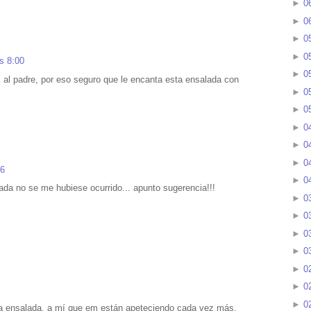
►
0
►
0
►
0
►
0
s 8:00
►
0
s al padre, por eso seguro que le encanta esta ensalada con
►
0
►
0
►
0
►
0
►
0
36
►
0
da no se me hubiese ocurrido... apunto sugerencia!!!
►
0
►
0
►
0
►
0
►
0
►
0
►
0
ra ensalada, a mí que em están apeteciendo cada vez más.