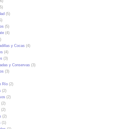
6)
5)
dad
(5)
5)
tos
(5)
ate
(4)
)
dillas y Cocas
(4)
es
(4)
os
(3)
adas y Conservas
(3)
ios
(3)
n Río
(2)
s
(2)
sos
(2)
(2)
(2)
s
(2)
s
(1)
ulos
(1)