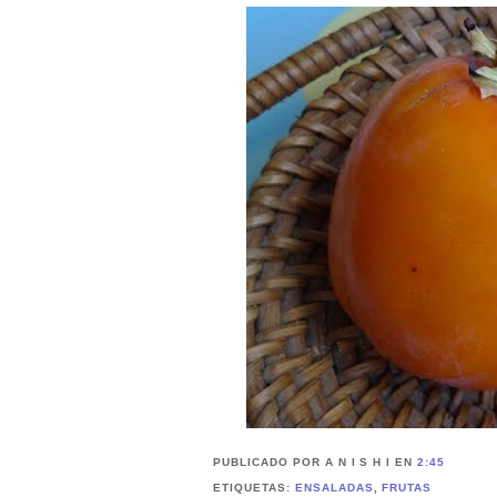
PUBLICADO POR A N I S H I
EN
2:45
ETIQUETAS:
ENSALADAS
,
FRUTAS