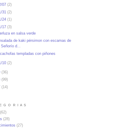
2/07
(
2
)
1/31
(
2
)
1/24
(
1
)
1/17
(
3
)
erluza en salsa verde
nsalada de kaki pérsimon con escamas de
Señorío d...
lcachofas templadas con piñones
1/10
(
2
)
9
(
36
)
8
(
99
)
7
(
14
)
E G O R I A S
(62)
as
(28)
cimientos
(27)