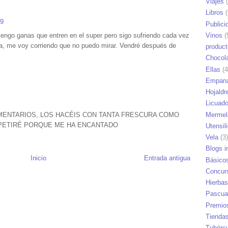
Viajes
(
Libros
(
19
Publici
tengo ganas que entren en el super pero sigo sufriendo cada vez
Vinos
(
ira, me voy corriendo que no puedo mirar. Vendré después de
produc
Chocol
Ellas
(4
Empana
Hojaldr
Licuad
Mermel
ENTARIOS, LOS HACÉIS CON TANTA FRESCURA COMO
EPETIRÉ PORQUE ME HA ENCANTADO
Utensil
Vela
(3)
Blogs i
Inicio
Entrada antigua
Básico
Concur
Hierbas
Pascua
Premio
Tienda
Tubérc