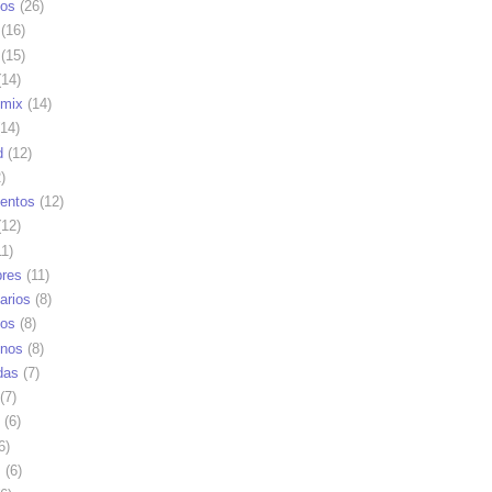
os
(26)
(16)
(15)
14)
mix
(14)
14)
d
(12)
)
ientos
(12)
12)
1)
res
(11)
arios
(8)
vos
(8)
nos
(8)
das
(7)
(7)
(6)
6)
s
(6)