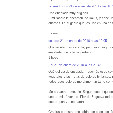
Liliana Fuchs
21 de enero de 2010 a las 10:
Una ensalada muy original!
A mi madre le encantan los kakis, y tiene 
cuantos. Le sugeriré que los use en una ens
Besos
dolorss
21 de enero de 2010 a las 12:05
Que receta mas sencilla, pero sabrosa y co
ensalada nunca lo he probado .
1 beso
Adi
21 de enero de 2010 a las 21:48
Qué delicia de ensalada¡¡¡ además esos colo
vegetales y las frutas de colores brillantes
todos esos colores me alimentan tanto como
Me encanta tu mezcla. Seguro que el queso 
uno de mis favoritos: Flor de Esgueva (ado
queso, pan y... no parar).
Gracias por esta preciosidad de ensalada. 