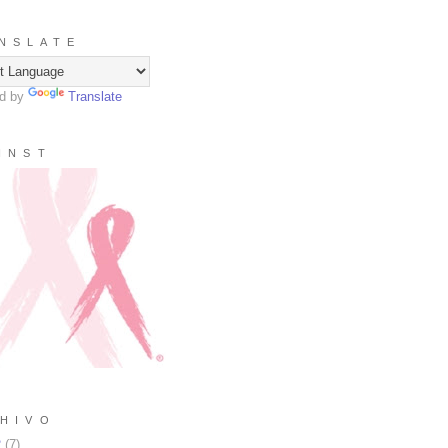
N S L A T E
d by
Translate
I N S T
H I V O
2
(
7
)