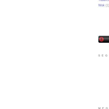
Wok
(1
S E G
M E G