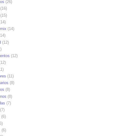
os
(26)
(16)
(15)
14)
mix
(14)
14)
d
(12)
)
ientos
(12)
12)
1)
res
(11)
arios
(8)
vos
(8)
nos
(8)
das
(7)
(7)
(6)
6)
s
(6)