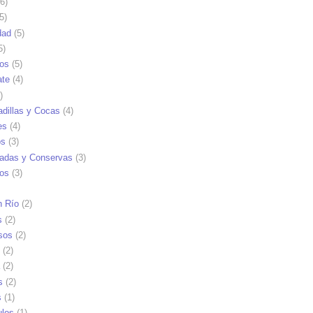
6)
5)
dad
(5)
5)
tos
(5)
ate
(4)
)
dillas y Cocas
(4)
es
(4)
os
(3)
adas y Conservas
(3)
ios
(3)
n Río
(2)
s
(2)
sos
(2)
(2)
(2)
s
(2)
s
(1)
ulos
(1)