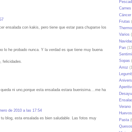
Pescad
Carnes
Cáncer
57
Frutas
(
er ensalada con kakis, pero tiene que estar para chuparse los
Thermo
Varios
(
Navida
Pan
(12
no lo he probado nunca. Y la verdad es que tiene muy buena
Sentim
Sopas
(
 felicidades.
Arroz
(1
Legumb
Anivers
Aperiti
queda ni uno,porque esta ensalada estara buenisima....me ha
Desayu
Ensala
Verano
nero de 2010 a las 17:54
Huevos
 tu blog, esta ensalada es bien saludable. Las fotos muy
Pasta
(
Queso