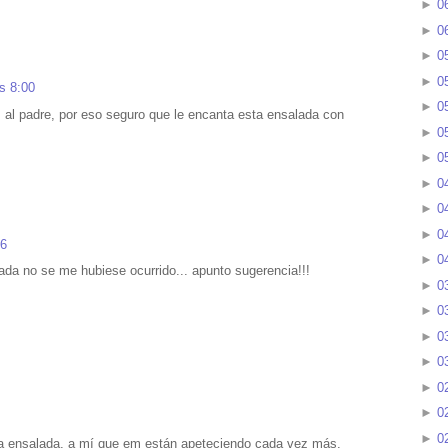
►
0
►
0
►
0
►
0
s 8:00
►
0
s al padre, por eso seguro que le encanta esta ensalada con
►
0
►
0
►
0
►
0
►
0
36
►
0
da no se me hubiese ocurrido... apunto sugerencia!!!
►
0
►
0
►
0
►
0
►
0
►
0
►
0
ra ensalada, a mí que em están apeteciendo cada vez más.