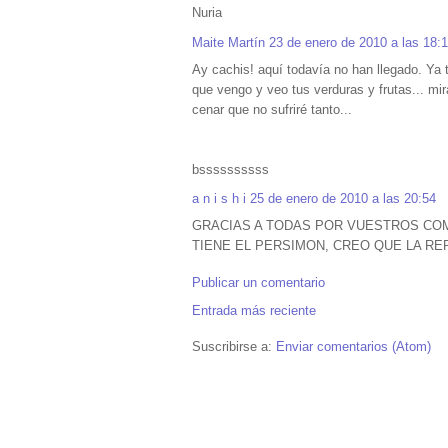
Nuria
Maite Martín
23 de enero de 2010 a las 18:
Ay cachis! aquí todavía no han llegado. Ya 
que vengo y veo tus verduras y frutas... m
cenar que no sufriré tanto...
bssssssssss
a n i s h i
25 de enero de 2010 a las 20:54
GRACIAS A TODAS POR VUESTROS COM
TIENE EL PERSIMON, CREO QUE LA R
Publicar un comentario
Entrada más reciente
Suscribirse a:
Enviar comentarios (Atom)