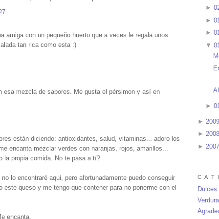
►
0
27
►
0
►
0
una amiga con un pequeño huerto que a veces le regala unos
alada tan rica como esta :)
▼
0
M
E
A
n esa mezcla de sabores. Me gusta el pérsimon y así en
►
0
►
200
►
200
res están diciendo: antioxidantes, salud, vitaminas... adoro los
►
200
: me encanta mezclar verdes con naranjas, rojos, amarillos...
 la propia comida. No te pasa a tí?
C A T 
no lo encontraré aqui, pero afortunadamente puedo conseguir
ro este queso y me tengo que contener para no ponerme con el
Dulces
Verdur
Agrade
Me encanta.