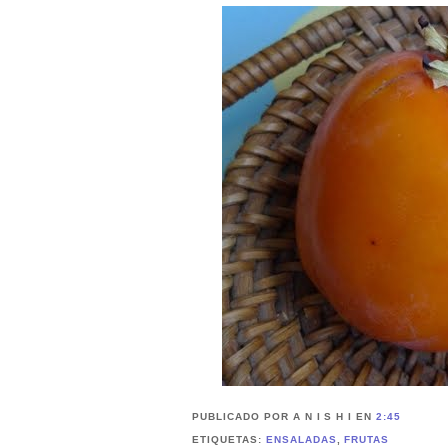
PUBLICADO POR A N I S H I
EN
2:45
ETIQUETAS:
ENSALADAS
,
FRUTAS