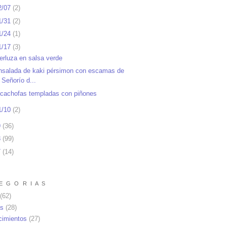
2/07
(
2
)
1/31
(
2
)
1/24
(
1
)
1/17
(
3
)
erluza en salsa verde
nsalada de kaki pérsimon con escamas de
Señorío d...
lcachofas templadas con piñones
1/10
(
2
)
9
(
36
)
8
(
99
)
7
(
14
)
E G O R I A S
(62)
as
(28)
cimientos
(27)