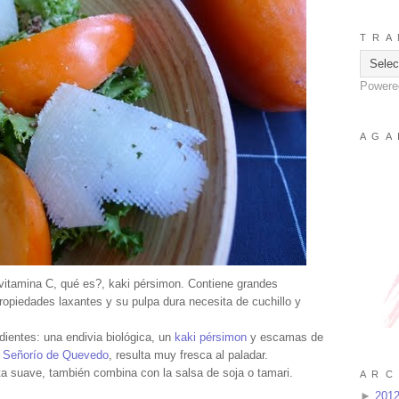
T R A 
Powere
A G A 
 vitamina C, qué es?, kaki pérsimon. Contiene grandes
propiedades laxantes y su pulpa dura necesita de cuchillo y
dientes: una endivia biológica, un
kaki pérsimon
y escamas de
Señorío de Quevedo
, resulta muy fresca al paladar.
a suave, también combina con la salsa de soja o tamari.
A R C 
►
201