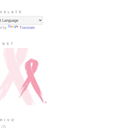
N S L A T E
d by
Translate
I N S T
H I V O
2
(
7
)