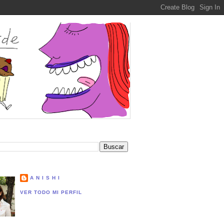
A N I S H I
VER TODO MI PERFIL