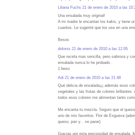
Liliana Fuchs
21 de enero de 2010 a las 10:
Una ensalada muy original!
A mi madre le encantan los kakis, y tiene 
cuantos. Le sugeriré que los use en una ens
Besos
dolorss
21 de enero de 2010 a las 12:05
Que receta mas sencilla, pero sabrosa y co
ensalada nunca lo he probado .
1 beso
Adi
21 de enero de 2010 a las 21:48
Qué delicia de ensalada¡¡¡ además esos colo
vegetales y las frutas de colores brillantes
todos esos colores me alimentan tanto como
Me encanta tu mezcla. Seguro que el queso 
uno de mis favoritos: Flor de Esgueva (ado
queso, pan y... no parar).
Gracias por esta preciosidad de ensalada. 