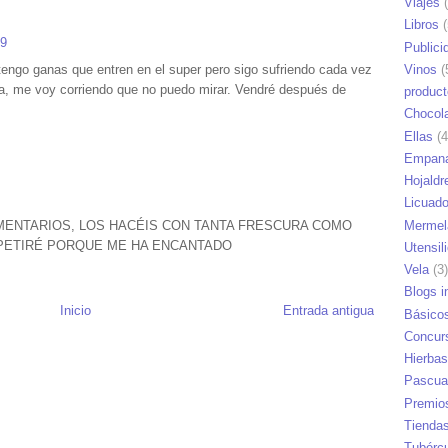
Viajes
(
Libros
(
19
Publici
tengo ganas que entren en el super pero sigo sufriendo cada vez
Vinos
(
ira, me voy corriendo que no puedo mirar. Vendré después de
produc
Chocol
Ellas
(4
Empana
Hojaldr
Licuad
Mermel
ENTARIOS, LOS HACÉIS CON TANTA FRESCURA COMO
EPETIRÉ PORQUE ME HA ENCANTADO
Utensil
Vela
(3)
Blogs i
Inicio
Entrada antigua
Básico
Concur
Hierbas
Pascua
Premio
Tienda
Tubérc