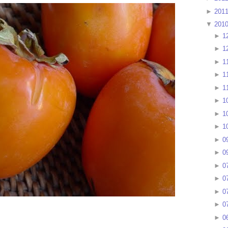
►
201
▼
201
►
1
►
1
►
1
►
1
►
1
►
1
►
1
►
1
►
0
►
0
►
0
►
0
►
0
►
0
►
0