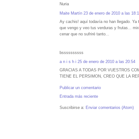
Nuria
Maite Martín
23 de enero de 2010 a las 18:
Ay cachis! aquí todavía no han llegado. Ya 
que vengo y veo tus verduras y frutas... m
cenar que no sufriré tanto...
bssssssssss
a n i s h i
25 de enero de 2010 a las 20:54
GRACIAS A TODAS POR VUESTROS COM
TIENE EL PERSIMON, CREO QUE LA R
Publicar un comentario
Entrada más reciente
Suscribirse a:
Enviar comentarios (Atom)