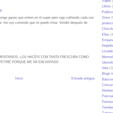
Viajes
(
Libros
(
19
Publici
tengo ganas que entren en el super pero sigo sufriendo cada vez
Vinos
(
ira, me voy corriendo que no puedo mirar. Vendré después de
produc
Chocol
Ellas
(4
Empana
Hojaldr
Licuad
Mermel
ENTARIOS, LOS HACÉIS CON TANTA FRESCURA COMO
EPETIRÉ PORQUE ME HA ENCANTADO
Utensil
Vela
(3)
Blogs i
Inicio
Entrada antigua
Básico
Concur
Hierbas
Pascua
Premio
Tienda
Tubérc