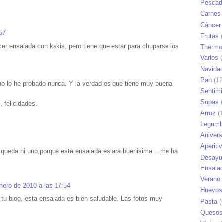
Pescad
Carnes
Cáncer
57
Frutas
(
er ensalada con kakis, pero tiene que estar para chuparse los
Thermo
Varios
(
Navida
Pan
(12
no lo he probado nunca. Y la verdad es que tiene muy buena
Sentim
Sopas
(
 felicidades.
Arroz
(1
Legumb
Anivers
Aperiti
queda ni uno,porque esta ensalada estara buenisima....me ha
Desayu
Ensala
Verano
nero de 2010 a las 17:54
Huevos
 tu blog, esta ensalada es bien saludable. Las fotos muy
Pasta
(
Queso