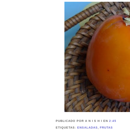
PUBLICADO POR A N I S H I
EN
2:45
ETIQUETAS:
ENSALADAS
,
FRUTAS