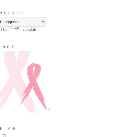
N S L A T E
d by
Translate
I N S T
H I V O
2
(
7
)