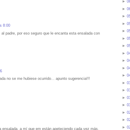
►
0
►
0
►
0
►
0
s 8:00
►
0
s al padre, por eso seguro que le encanta esta ensalada con
►
0
►
0
►
0
►
0
►
0
36
►
0
da no se me hubiese ocurrido... apunto sugerencia!!!
►
0
►
0
►
0
►
0
►
0
►
0
►
0
ra ensalada, a mí que em están apeteciendo cada vez más.