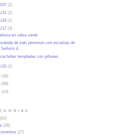
2/07
(
2
)
1/31
(
2
)
1/24
(
1
)
1/17
(
3
)
erluza en salsa verde
nsalada de kaki pérsimon con escamas de
Señorío d...
lcachofas templadas con piñones
1/10
(
2
)
9
(
36
)
8
(
99
)
7
(
14
)
E G O R I A S
(62)
as
(28)
cimientos
(27)