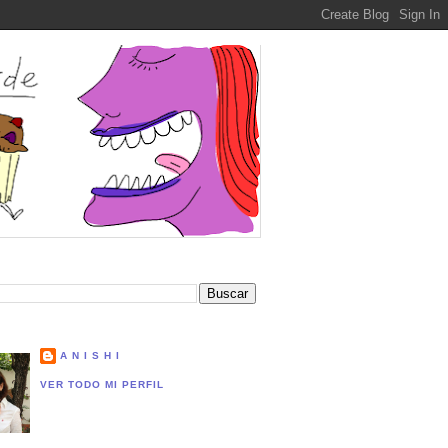
A N I S H I
VER TODO MI PERFIL