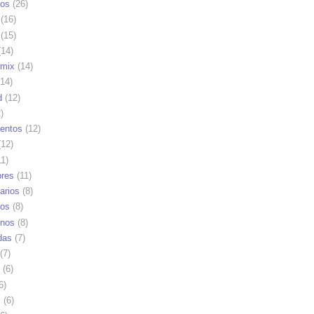
os
(26)
(16)
(15)
14)
mix
(14)
14)
d
(12)
)
ientos
(12)
12)
1)
res
(11)
arios
(8)
vos
(8)
nos
(8)
das
(7)
(7)
(6)
6)
s
(6)