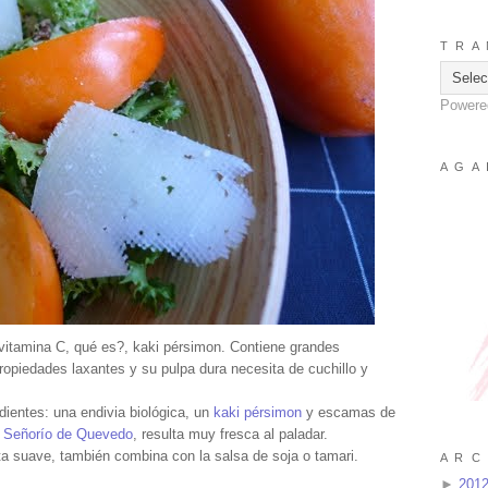
T R A 
Powere
A G A 
 vitamina C, qué es?, kaki pérsimon. Contiene grandes
propiedades laxantes y su pulpa dura necesita de cuchillo y
dientes: una endivia biológica, un
kaki pérsimon
y escamas de
Señorío de Quevedo
, resulta muy fresca al paladar.
a suave, también combina con la salsa de soja o tamari.
A R C 
►
201