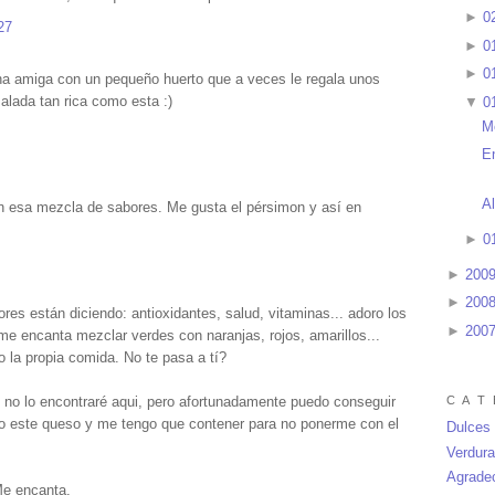
►
0
27
►
0
►
0
una amiga con un pequeño huerto que a veces le regala unos
alada tan rica como esta :)
▼
0
M
E
A
n esa mezcla de sabores. Me gusta el pérsimon y así en
►
0
►
200
►
200
res están diciendo: antioxidantes, salud, vitaminas... adoro los
►
200
: me encanta mezclar verdes con naranjas, rojos, amarillos...
 la propia comida. No te pasa a tí?
C A T 
no lo encontraré aqui, pero afortunadamente puedo conseguir
ro este queso y me tengo que contener para no ponerme con el
Dulces
Verdur
Agrade
Me encanta.