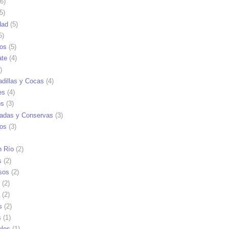
6)
5)
dad
(5)
5)
tos
(5)
ate
(4)
)
dillas y Cocas
(4)
es
(4)
os
(3)
adas y Conservas
(3)
ios
(3)
n Río
(2)
s
(2)
sos
(2)
(2)
(2)
s
(2)
s
(1)
ulos
(1)