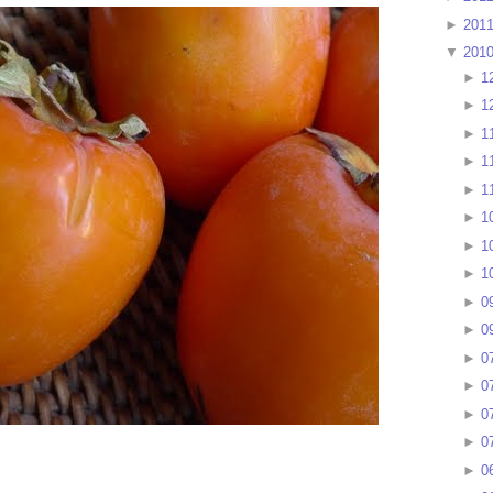
►
201
▼
201
►
1
►
1
►
1
►
1
►
1
►
1
►
1
►
1
►
0
►
0
►
0
►
0
►
0
►
0
►
0