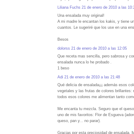
Liliana Fuchs
21 de enero de 2010 a las 10:
Una ensalada muy original!
A mi madre le encantan los kakis, y tiene 
cuantos. Le sugeriré que los use en una ens
Besos
dolorss
21 de enero de 2010 a las 12:05
Que receta mas sencilla, pero sabrosa y co
ensalada nunca lo he probado .
1 beso
Adi
21 de enero de 2010 a las 21:48
Qué delicia de ensalada¡¡¡ además esos colo
vegetales y las frutas de colores brillantes
todos esos colores me alimentan tanto como
Me encanta tu mezcla. Seguro que el queso 
uno de mis favoritos: Flor de Esgueva (ado
queso, pan y... no parar).
Gracias por esta preciosidad de ensalada. 