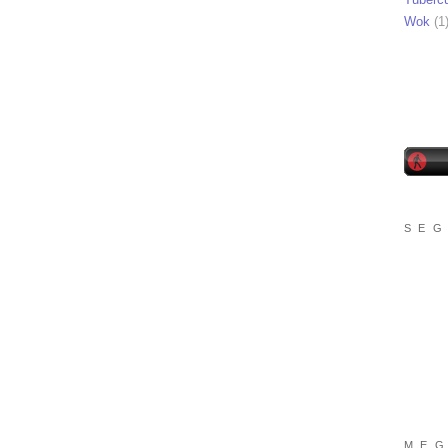
Wok
(1
S E G
M E G