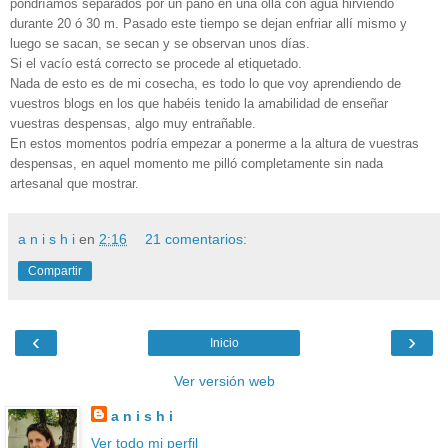
pondríamos separados por un paño en una olla con agua hirviendo
durante 20 ó 30 m. Pasado este tiempo se dejan enfriar allí mismo y
luego se sacan, se secan y se observan unos días.
Si el vacío está correcto se procede al etiquetado.
Nada de esto es de mi cosecha, es todo lo que voy aprendiendo de
vuestros blogs en los que habéis tenido la amabilidad de enseñar
vuestras despensas, algo muy entrañable.
En estos momentos podría empezar a ponerme a la altura de vuestras
despensas, en aquel momento me pilló completamente sin nada
artesanal que mostrar.
a n i s h i
en
2:16
21 comentarios:
Compartir
‹
›
Inicio
Ver versión web
a n i s h i
Ver todo mi perfil