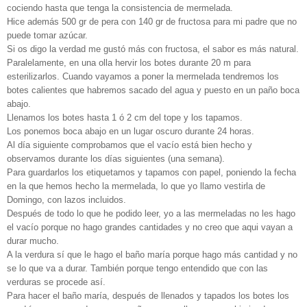
cociendo hasta que tenga la consistencia de mermelada.
Hice además 500 gr de pera con 140 gr de fructosa para mi padre que no
puede tomar azúcar.
Si os digo la verdad me gustó más con fructosa, el sabor es más natural.
Paralelamente, en una olla hervir los botes durante 20 m para
esterilizarlos. Cuando vayamos a poner la mermelada tendremos los
botes calientes que habremos sacado del agua y puesto en un paño boca
abajo.
Llenamos los botes hasta 1 ó 2 cm del tope y los tapamos.
Los ponemos boca abajo en un lugar oscuro durante 24 horas.
Al día siguiente comprobamos que el vacío está bien hecho y
observamos durante los días siguientes (una semana).
Para guardarlos los etiquetamos y tapamos con papel, poniendo la fecha
en la que hemos hecho la mermelada, lo que yo llamo vestirla de
Domingo, con lazos incluidos.
Después de todo lo que he podido leer, yo a las mermeladas no les hago
el vacío porque no hago grandes cantidades y no creo que aqui vayan a
durar mucho.
A la verdura sí que le hago el baño maría porque hago más cantidad y no
se lo que va a durar. También porque tengo entendido que con las
verduras se procede así.
Para hacer el baño maría, después de llenados y tapados los botes los