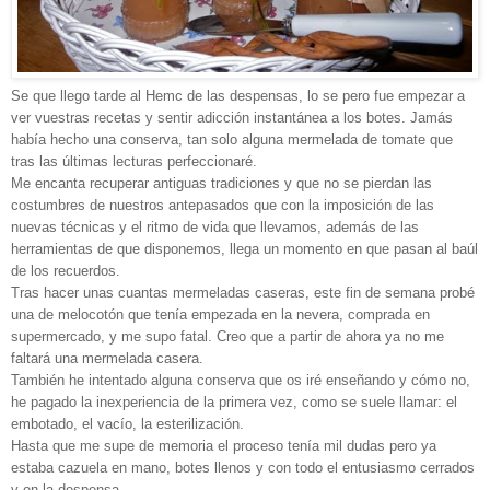
Se que llego tarde al Hemc de las despensas, lo se pero fue empezar a
ver vuestras recetas y sentir adicción instantánea a los botes. Jamás
había hecho una conserva, tan solo alguna mermelada de tomate que
tras las últimas lecturas perfeccionaré.
Me encanta recuperar antiguas tradiciones y que no se pierdan las
costumbres de nuestros antepasados que con la imposición de las
nuevas técnicas y el ritmo de vida que llevamos, además de las
herramientas de que disponemos, llega un momento en que pasan al baúl
de los recuerdos.
Tras hacer unas cuantas mermeladas caseras, este fin de semana probé
una de melocotón que tenía empezada en la nevera, comprada en
supermercado, y me supo fatal. Creo que a partir de ahora ya no me
faltará una mermelada casera.
También he intentado alguna conserva que os iré enseñando y cómo no,
he pagado la inexperiencia de la primera vez, como se suele llamar: el
embotado, el vacío, la esterilización.
Hasta que me supe de memoria el proceso tenía mil dudas pero ya
estaba cazuela en mano, botes llenos y con todo el entusiasmo cerrados
y en la despensa.