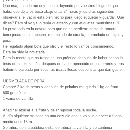
Qué risa, cuando me doy cuenta, leyendo por vuestros blogs de que
había que dejarlos boca abajo unas 24 horas y los días siguientes
observar si el vacío está bien hecho para luego etiquetar y guardar. Qué
dices? Pero si yo ya lo tenía guardado y con etiquetas monísimas!!!!
Lo puse todo en la nevera para que no se perdiera: salsa de tomate,
berenjenas en escabeche, mermelada de ciruela, mermelada de higos y
pera.
He regalado algún bote que otro y el resto lo vamos consumiendo.
Esta ha sido la novatada.
Pero la receta que os traigo es una práctica después de haber hecho la
tesis de esterilización, después de haber aprendido de los errores y tras
haberme paseado por vuestras maravillosas despensas que dan gusto.
MERMELADA DE PERA
Compré 2 kg de peras y después de pelarlas me quedó 1 kg de fruta.
500 gr azúcar
1 vaina de vainilla
Añadir el azúcar a la fruta y dejar reposar toda la noche.
Al día siguiente se pone en una cazuela con la vainilla a cocer a fuego
medio unos 15 m.
Se tritura con la batidora evitando triturar la vainilla y se continua