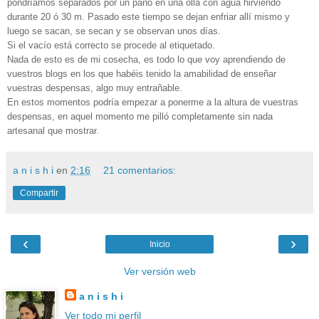
pondríamos separados por un paño en una olla con agua hirviendo
durante 20 ó 30 m. Pasado este tiempo se dejan enfriar allí mismo y
luego se sacan, se secan y se observan unos días.
Si el vacío está correcto se procede al etiquetado.
Nada de esto es de mi cosecha, es todo lo que voy aprendiendo de
vuestros blogs en los que habéis tenido la amabilidad de enseñar
vuestras despensas, algo muy entrañable.
En estos momentos podría empezar a ponerme a la altura de vuestras
despensas, en aquel momento me pilló completamente sin nada
artesanal que mostrar.
a n i s h i
en
2:16
21 comentarios:
Compartir
‹
›
Inicio
Ver versión web
a n i s h i
Ver todo mi perfil