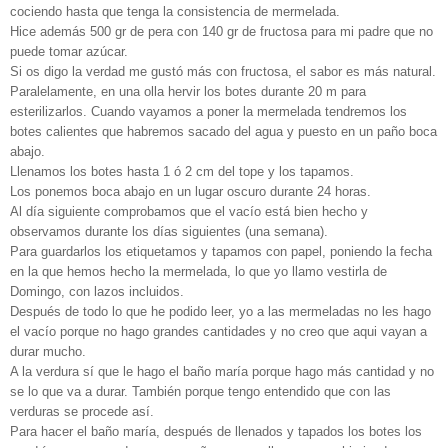
cociendo hasta que tenga la consistencia de mermelada.
Hice además 500 gr de pera con 140 gr de fructosa para mi padre que no
puede tomar azúcar.
Si os digo la verdad me gustó más con fructosa, el sabor es más natural.
Paralelamente, en una olla hervir los botes durante 20 m para
esterilizarlos. Cuando vayamos a poner la mermelada tendremos los
botes calientes que habremos sacado del agua y puesto en un paño boca
abajo.
Llenamos los botes hasta 1 ó 2 cm del tope y los tapamos.
Los ponemos boca abajo en un lugar oscuro durante 24 horas.
Al día siguiente comprobamos que el vacío está bien hecho y
observamos durante los días siguientes (una semana).
Para guardarlos los etiquetamos y tapamos con papel, poniendo la fecha
en la que hemos hecho la mermelada, lo que yo llamo vestirla de
Domingo, con lazos incluidos.
Después de todo lo que he podido leer, yo a las mermeladas no les hago
el vacío porque no hago grandes cantidades y no creo que aqui vayan a
durar mucho.
A la verdura sí que le hago el baño maría porque hago más cantidad y no
se lo que va a durar. También porque tengo entendido que con las
verduras se procede así.
Para hacer el baño maría, después de llenados y tapados los botes los