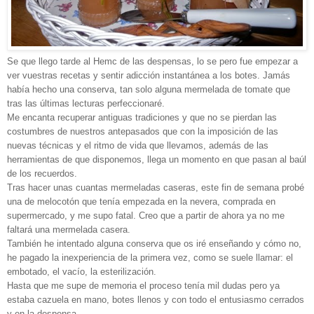
Se que llego tarde al Hemc de las despensas, lo se pero fue empezar a
ver vuestras recetas y sentir adicción instantánea a los botes. Jamás
había hecho una conserva, tan solo alguna mermelada de tomate que
tras las últimas lecturas perfeccionaré.
Me encanta recuperar antiguas tradiciones y que no se pierdan las
costumbres de nuestros antepasados que con la imposición de las
nuevas técnicas y el ritmo de vida que llevamos, además de las
herramientas de que disponemos, llega un momento en que pasan al baúl
de los recuerdos.
Tras hacer unas cuantas mermeladas caseras, este fin de semana probé
una de melocotón que tenía empezada en la nevera, comprada en
supermercado, y me supo fatal. Creo que a partir de ahora ya no me
faltará una mermelada casera.
También he intentado alguna conserva que os iré enseñando y cómo no,
he pagado la inexperiencia de la primera vez, como se suele llamar: el
embotado, el vacío, la esterilización.
Hasta que me supe de memoria el proceso tenía mil dudas pero ya
estaba cazuela en mano, botes llenos y con todo el entusiasmo cerrados
y en la despensa.