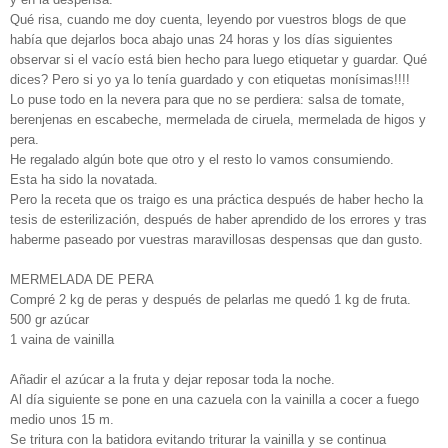
Qué risa, cuando me doy cuenta, leyendo por vuestros blogs de que
había que dejarlos boca abajo unas 24 horas y los días siguientes
observar si el vacío está bien hecho para luego etiquetar y guardar. Qué
dices? Pero si yo ya lo tenía guardado y con etiquetas monísimas!!!!
Lo puse todo en la nevera para que no se perdiera: salsa de tomate,
berenjenas en escabeche, mermelada de ciruela, mermelada de higos y
pera.
He regalado algún bote que otro y el resto lo vamos consumiendo.
Esta ha sido la novatada.
Pero la receta que os traigo es una práctica después de haber hecho la
tesis de esterilización, después de haber aprendido de los errores y tras
haberme paseado por vuestras maravillosas despensas que dan gusto.
MERMELADA DE PERA
Compré 2 kg de peras y después de pelarlas me quedó 1 kg de fruta.
500 gr azúcar
1 vaina de vainilla
Añadir el azúcar a la fruta y dejar reposar toda la noche.
Al día siguiente se pone en una cazuela con la vainilla a cocer a fuego
medio unos 15 m.
Se tritura con la batidora evitando triturar la vainilla y se continua