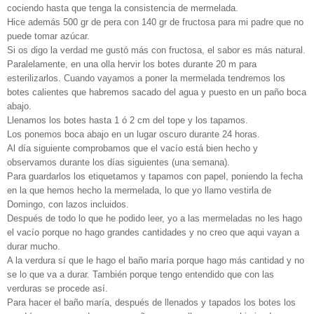
cociendo hasta que tenga la consistencia de mermelada.
Hice además 500 gr de pera con 140 gr de fructosa para mi padre que no
puede tomar azúcar.
Si os digo la verdad me gustó más con fructosa, el sabor es más natural.
Paralelamente, en una olla hervir los botes durante 20 m para
esterilizarlos. Cuando vayamos a poner la mermelada tendremos los
botes calientes que habremos sacado del agua y puesto en un paño boca
abajo.
Llenamos los botes hasta 1 ó 2 cm del tope y los tapamos.
Los ponemos boca abajo en un lugar oscuro durante 24 horas.
Al día siguiente comprobamos que el vacío está bien hecho y
observamos durante los días siguientes (una semana).
Para guardarlos los etiquetamos y tapamos con papel, poniendo la fecha
en la que hemos hecho la mermelada, lo que yo llamo vestirla de
Domingo, con lazos incluidos.
Después de todo lo que he podido leer, yo a las mermeladas no les hago
el vacío porque no hago grandes cantidades y no creo que aqui vayan a
durar mucho.
A la verdura sí que le hago el baño maría porque hago más cantidad y no
se lo que va a durar. También porque tengo entendido que con las
verduras se procede así.
Para hacer el baño maría, después de llenados y tapados los botes los