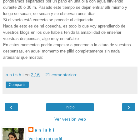
pondríamos separados por un paño en una olla con agua hirviendo
durante 20 ó 30 m. Pasado este tiempo se dejan enfriar allí mismo y
luego se sacan, se secan y se observan unos días.
Si el vacío está correcto se procede al etiquetado.
Nada de esto es de mi cosecha, es todo lo que voy aprendiendo de
vuestros blogs en los que habéis tenido la amabilidad de enseñar
vuestras despensas, algo muy entrañable.
En estos momentos podría empezar a ponerme a la altura de vuestras
despensas, en aquel momento me pilló completamente sin nada
artesanal que mostrar.
a n i s h i
en
2:16
21 comentarios:
Compartir
‹
›
Inicio
Ver versión web
a n i s h i
Ver todo mi perfil