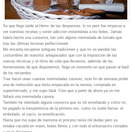
Se que llego tarde al Hemc de las despensas, lo se pero fue empezar a
ver vuestras recetas y sentir adicción instantánea a los botes. Jamás
había hecho una conserva, tan solo alguna mermelada de tomate que
tras las últimas lecturas perfeccionaré.
Me encanta recuperar antiguas tradiciones y que no se pierdan las
costumbres de nuestros antepasados que con la imposición de las
nuevas técnicas y el ritmo de vida que llevamos, además de las
herramientas de que disponemos, llega un momento en que pasan al baúl
de los recuerdos.
Tras hacer unas cuantas mermeladas caseras, este fin de semana probé
una de melocotón que tenía empezada en la nevera, comprada en
supermercado, y me supo fatal. Creo que a partir de ahora ya no me
faltará una mermelada casera.
También he intentado alguna conserva que os iré enseñando y cómo no,
he pagado la inexperiencia de la primera vez, como se suele llamar: el
embotado, el vacío, la esterilización.
Hasta que me supe de memoria el proceso tenía mil dudas pero ya
estaba cazuela en mano, botes llenos y con todo el entusiasmo cerrados
y en la despensa.