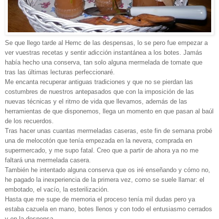
Se que llego tarde al Hemc de las despensas, lo se pero fue empezar a
ver vuestras recetas y sentir adicción instantánea a los botes. Jamás
había hecho una conserva, tan solo alguna mermelada de tomate que
tras las últimas lecturas perfeccionaré.
Me encanta recuperar antiguas tradiciones y que no se pierdan las
costumbres de nuestros antepasados que con la imposición de las
nuevas técnicas y el ritmo de vida que llevamos, además de las
herramientas de que disponemos, llega un momento en que pasan al baúl
de los recuerdos.
Tras hacer unas cuantas mermeladas caseras, este fin de semana probé
una de melocotón que tenía empezada en la nevera, comprada en
supermercado, y me supo fatal. Creo que a partir de ahora ya no me
faltará una mermelada casera.
También he intentado alguna conserva que os iré enseñando y cómo no,
he pagado la inexperiencia de la primera vez, como se suele llamar: el
embotado, el vacío, la esterilización.
Hasta que me supe de memoria el proceso tenía mil dudas pero ya
estaba cazuela en mano, botes llenos y con todo el entusiasmo cerrados
y en la despensa.