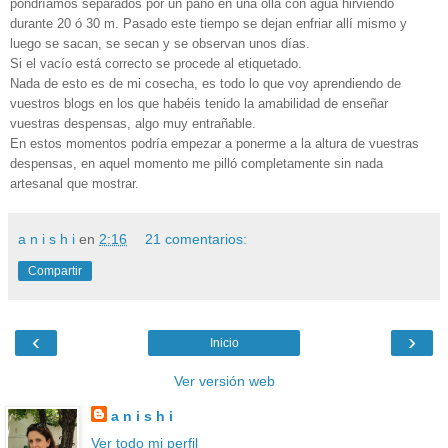
pondríamos separados por un paño en una olla con agua hirviendo
durante 20 ó 30 m. Pasado este tiempo se dejan enfriar allí mismo y
luego se sacan, se secan y se observan unos días.
Si el vacío está correcto se procede al etiquetado.
Nada de esto es de mi cosecha, es todo lo que voy aprendiendo de
vuestros blogs en los que habéis tenido la amabilidad de enseñar
vuestras despensas, algo muy entrañable.
En estos momentos podría empezar a ponerme a la altura de vuestras
despensas, en aquel momento me pilló completamente sin nada
artesanal que mostrar.
a n i s h i
en
2:16
21 comentarios:
Compartir
‹
›
Inicio
Ver versión web
a n i s h i
Ver todo mi perfil