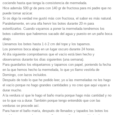
cociendo hasta que tenga la consistencia de mermelada.
Hice además 500 gr de pera con 140 gr de fructosa para mi padre que no
puede tomar azúcar.
Si os digo la verdad me gustó más con fructosa, el sabor es más natural.
Paralelamente, en una olla hervir los botes durante 20 m para
esterilizarlos. Cuando vayamos a poner la mermelada tendremos los
botes calientes que habremos sacado del agua y puesto en un paño boca
abajo.
Llenamos los botes hasta 1 ó 2 cm del tope y los tapamos.
Los ponemos boca abajo en un lugar oscuro durante 24 horas.
Al día siguiente comprobamos que el vacío está bien hecho y
observamos durante los días siguientes (una semana).
Para guardarlos los etiquetamos y tapamos con papel, poniendo la fecha
en la que hemos hecho la mermelada, lo que yo llamo vestirla de
Domingo, con lazos incluidos.
Después de todo lo que he podido leer, yo a las mermeladas no les hago
el vacío porque no hago grandes cantidades y no creo que aqui vayan a
durar mucho.
A la verdura sí que le hago el baño maría porque hago más cantidad y no
se lo que va a durar. También porque tengo entendido que con las
verduras se procede así.
Para hacer el baño maría, después de llenados y tapados los botes los