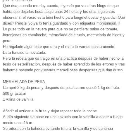
Qué risa, cuando me doy cuenta, leyendo por vuestros blogs de que
había que dejarlos boca abajo unas 24 horas y los días siguientes
observar si el vacío está bien hecho para luego etiquetar y guardar. Qué
dices? Pero si yo ya lo tenía guardado y con etiquetas monísimas!!!!
Lo puse todo en la nevera para que no se perdiera: salsa de tomate,
berenjenas en escabeche, mermelada de ciruela, mermelada de higos y
pera.
He regalado algún bote que otro y el resto lo vamos consumiendo.
Esta ha sido la novatada.
Pero la receta que os traigo es una práctica después de haber hecho la
tesis de esterilización, después de haber aprendido de los errores y tras
haberme paseado por vuestras maravillosas despensas que dan gusto.
MERMELADA DE PERA
Compré 2 kg de peras y después de pelarlas me quedó 1 kg de fruta.
500 gr azúcar
1 vaina de vainilla
Añadir el azúcar a la fruta y dejar reposar toda la noche.
Al día siguiente se pone en una cazuela con la vainilla a cocer a fuego
medio unos 15 m.
Se tritura con la batidora evitando triturar la vainilla y se continua