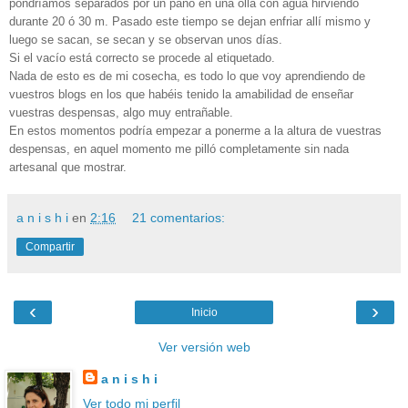
pondríamos separados por un paño en una olla con agua hirviendo
durante 20 ó 30 m. Pasado este tiempo se dejan enfriar allí mismo y
luego se sacan, se secan y se observan unos días.
Si el vacío está correcto se procede al etiquetado.
Nada de esto es de mi cosecha, es todo lo que voy aprendiendo de
vuestros blogs en los que habéis tenido la amabilidad de enseñar
vuestras despensas, algo muy entrañable.
En estos momentos podría empezar a ponerme a la altura de vuestras
despensas, en aquel momento me pilló completamente sin nada
artesanal que mostrar.
a n i s h i
en
2:16
21 comentarios:
Compartir
‹
›
Inicio
Ver versión web
a n i s h i
Ver todo mi perfil