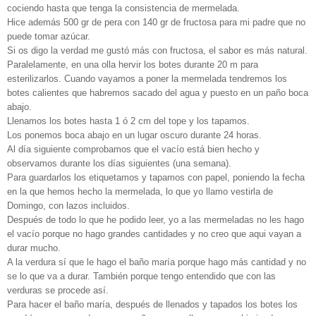
cociendo hasta que tenga la consistencia de mermelada.
Hice además 500 gr de pera con 140 gr de fructosa para mi padre que no
puede tomar azúcar.
Si os digo la verdad me gustó más con fructosa, el sabor es más natural.
Paralelamente, en una olla hervir los botes durante 20 m para
esterilizarlos. Cuando vayamos a poner la mermelada tendremos los
botes calientes que habremos sacado del agua y puesto en un paño boca
abajo.
Llenamos los botes hasta 1 ó 2 cm del tope y los tapamos.
Los ponemos boca abajo en un lugar oscuro durante 24 horas.
Al día siguiente comprobamos que el vacío está bien hecho y
observamos durante los días siguientes (una semana).
Para guardarlos los etiquetamos y tapamos con papel, poniendo la fecha
en la que hemos hecho la mermelada, lo que yo llamo vestirla de
Domingo, con lazos incluidos.
Después de todo lo que he podido leer, yo a las mermeladas no les hago
el vacío porque no hago grandes cantidades y no creo que aqui vayan a
durar mucho.
A la verdura sí que le hago el baño maría porque hago más cantidad y no
se lo que va a durar. También porque tengo entendido que con las
verduras se procede así.
Para hacer el baño maría, después de llenados y tapados los botes los