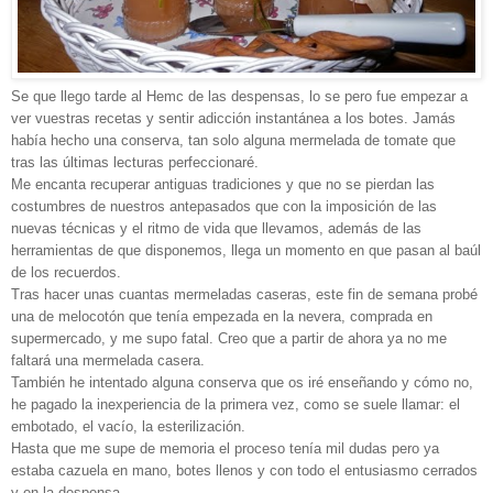
Se que llego tarde al Hemc de las despensas, lo se pero fue empezar a
ver vuestras recetas y sentir adicción instantánea a los botes. Jamás
había hecho una conserva, tan solo alguna mermelada de tomate que
tras las últimas lecturas perfeccionaré.
Me encanta recuperar antiguas tradiciones y que no se pierdan las
costumbres de nuestros antepasados que con la imposición de las
nuevas técnicas y el ritmo de vida que llevamos, además de las
herramientas de que disponemos, llega un momento en que pasan al baúl
de los recuerdos.
Tras hacer unas cuantas mermeladas caseras, este fin de semana probé
una de melocotón que tenía empezada en la nevera, comprada en
supermercado, y me supo fatal. Creo que a partir de ahora ya no me
faltará una mermelada casera.
También he intentado alguna conserva que os iré enseñando y cómo no,
he pagado la inexperiencia de la primera vez, como se suele llamar: el
embotado, el vacío, la esterilización.
Hasta que me supe de memoria el proceso tenía mil dudas pero ya
estaba cazuela en mano, botes llenos y con todo el entusiasmo cerrados
y en la despensa.