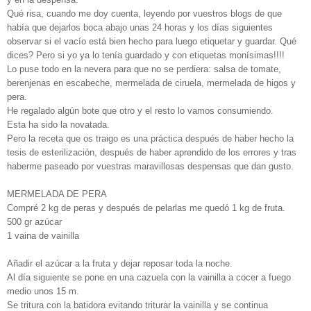
Qué risa, cuando me doy cuenta, leyendo por vuestros blogs de que
había que dejarlos boca abajo unas 24 horas y los días siguientes
observar si el vacío está bien hecho para luego etiquetar y guardar. Qué
dices? Pero si yo ya lo tenía guardado y con etiquetas monísimas!!!!
Lo puse todo en la nevera para que no se perdiera: salsa de tomate,
berenjenas en escabeche, mermelada de ciruela, mermelada de higos y
pera.
He regalado algún bote que otro y el resto lo vamos consumiendo.
Esta ha sido la novatada.
Pero la receta que os traigo es una práctica después de haber hecho la
tesis de esterilización, después de haber aprendido de los errores y tras
haberme paseado por vuestras maravillosas despensas que dan gusto.
MERMELADA DE PERA
Compré 2 kg de peras y después de pelarlas me quedó 1 kg de fruta.
500 gr azúcar
1 vaina de vainilla
Añadir el azúcar a la fruta y dejar reposar toda la noche.
Al día siguiente se pone en una cazuela con la vainilla a cocer a fuego
medio unos 15 m.
Se tritura con la batidora evitando triturar la vainilla y se continua