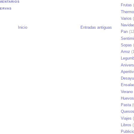
MENTARIOS
Frutas
(
SERVAS
Thermo
Varios
(
Navida
Inicio
Entradas antiguas
Pan
(12
Sentim
Sopas
(
Arroz
(1
Legumb
Anivers
Aperiti
Desayu
Ensala
Verano
Huevos
Pasta
(
Queso
Viajes
(
Libros
(
Publici