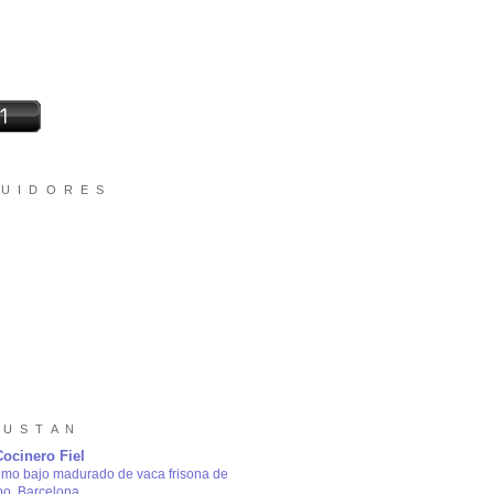
 U I D O R E S
 U S T A N
Cocinero Fiel
omo bajo madurado de vaca frisona de
bo, Barcelona