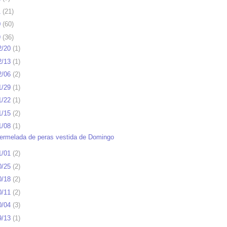
1
(
21
)
0
(
60
)
9
(
36
)
2/20
(
1
)
2/13
(
1
)
2/06
(
2
)
1/29
(
1
)
1/22
(
1
)
1/15
(
2
)
1/08
(
1
)
ermelada de peras vestida de Domingo
1/01
(
2
)
0/25
(
2
)
0/18
(
2
)
0/11
(
2
)
0/04
(
3
)
9/13
(
1
)