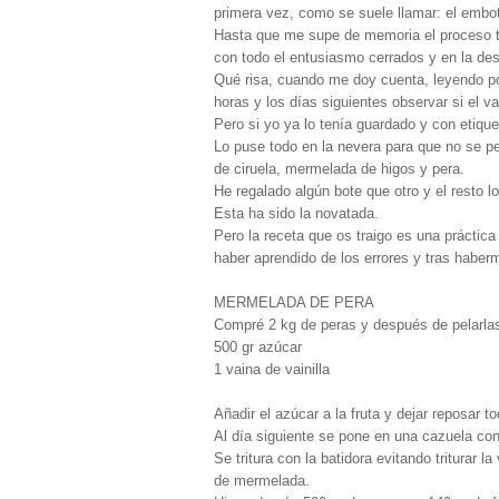
primera vez, como se suele llamar: el embota
Hasta que me supe de memoria el proceso t
con todo el entusiasmo cerrados y en la de
Qué risa, cuando me doy cuenta, leyendo po
horas y los días siguientes observar si el v
Pero si yo ya lo tenía guardado y con etiqu
Lo puse todo en la nevera para que no se p
de ciruela, mermelada de higos y pera.
He regalado algún bote que otro y el resto
Esta ha sido la novatada.
Pero la receta que os traigo es una práctic
haber aprendido de los errores y tras habe
MERMELADA DE PERA
Compré 2 kg de peras y después de pelarlas
500 gr azúcar
1 vaina de vainilla
Añadir el azúcar a la fruta y dejar reposar t
Al día siguiente se pone en una cazuela con
Se tritura con la batidora evitando triturar 
de mermelada.