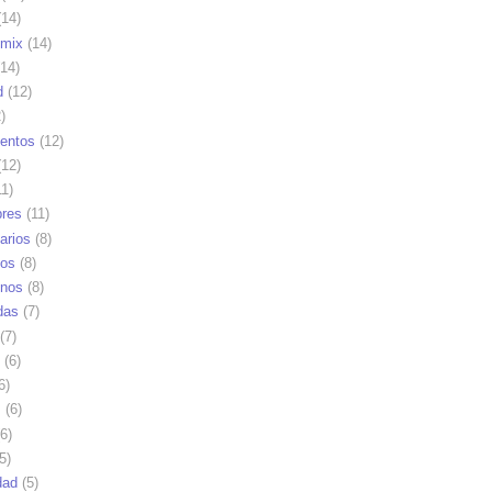
14)
mix
(14)
14)
d
(12)
)
ientos
(12)
12)
1)
res
(11)
arios
(8)
vos
(8)
nos
(8)
das
(7)
(7)
(6)
6)
s
(6)
6)
5)
dad
(5)