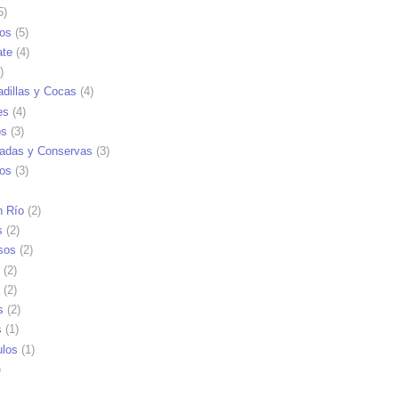
5)
tos
(5)
ate
(4)
)
dillas y Cocas
(4)
es
(4)
os
(3)
adas y Conservas
(3)
ios
(3)
n Río
(2)
s
(2)
sos
(2)
(2)
(2)
s
(2)
s
(1)
ulos
(1)
)