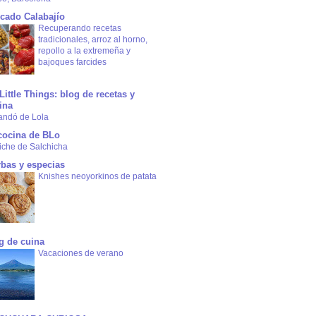
cado Calabajío
Recuperando recetas
tradicionales, arroz al horno,
repollo a la extremeña y
bajoques farcides
Little Things: blog de recetas y
ina
andó de Lola
cocina de BLo
iche de Salchicha
rbas y especias
Knishes neoyorkinos de patata
g de cuina
Vacaciones de verano