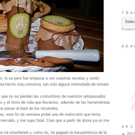
T R A 
Powere
A G A 
, lo se pero fue empezar a ver vuestras recetas y sentir
abía hecho una conserva, tan solo alguna mermelada de tomate
y que no se pierdan las costumbres de nuestros antepasados
as y el ritmo de vida que llevamos, además de las herramientas
e pasan al baúl de los recuerdos.
s, este fin de semana probé una de melocotón que tenía
ercado, y me supo fatal. Creo que a partir de ahora ya no me
A R C 
s iré enseñando y cómo no, he pagado la inexperiencia de la
►
201