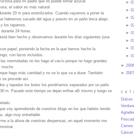
ructosa para mi padre que no puede tomar azúcar.
►
0
osa, el sabor es más natural.
►
0
 durante 20 m para esterilizarlos. Cuando vayamos a poner la
►
0
ue habremos sacado del agua y puesto en un paño boca abajo.
 y los tapamos.
►
0
 durante 24 horas.
►
0
está bien hecho y observamos durante los días siguientes (una
►
0
►
0
con papel, poniendo la fecha en la que hemos hecho la
ngo, con lazos incluidos.
►
0
a las mermeladas no les hago el vacío porque no hago grandes
►
200
r mucho.
orque hago más cantidad y no se lo que va a durar. También
►
200
s se procede así.
dos y tapados los botes los pondríamos separados por un paño
 30 m. Pasado este tiempo se dejan enfriar allí mismo y luego se
C A T 
Dulces
uetado.
Verdur
que voy aprendiendo de vuestros blogs en los que habéis tenido
Agrade
s, algo muy entrañable.
Pescad
me a la altura de vuestras despensas, en aquel momento me
Carnes
mostrar.
Cáncer