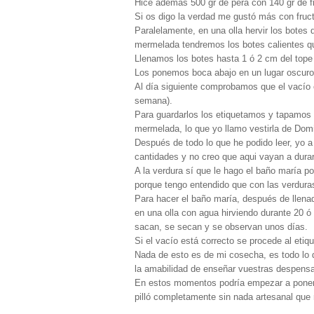
Hice además 500 gr de pera con 140 gr de f
Si os digo la verdad me gustó más con fruct
Paralelamente, en una olla hervir los botes
mermelada tendremos los botes calientes q
Llenamos los botes hasta 1 ó 2 cm del tope
Los ponemos boca abajo en un lugar oscuro
Al día siguiente comprobamos que el vacío 
semana).
Para guardarlos los etiquetamos y tapamos 
mermelada, lo que yo llamo vestirla de Domi
Después de todo lo que he podido leer, yo 
cantidades y no creo que aqui vayan a dura
A la verdura sí que le hago el baño maría p
porque tengo entendido que con las verdura
Para hacer el baño maría, después de llena
en una olla con agua hirviendo durante 20 ó
sacan, se secan y se observan unos días.
Si el vacío está correcto se procede al etiq
Nada de esto es de mi cosecha, es todo lo 
la amabilidad de enseñar vuestras despensa
En estos momentos podría empezar a poner
pilló completamente sin nada artesanal que 