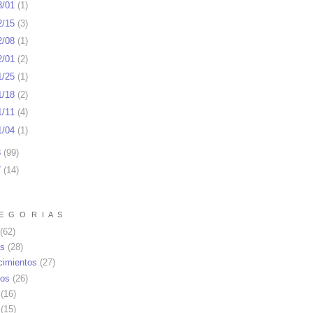
3/01
(
1
)
2/15
(
3
)
2/08
(
1
)
2/01
(
2
)
1/25
(
1
)
1/18
(
2
)
1/11
(
4
)
1/04
(
1
)
8
(
99
)
7
(
14
)
E G O R I A S
(62)
as
(28)
cimientos
(27)
os
(26)
(16)
(15)