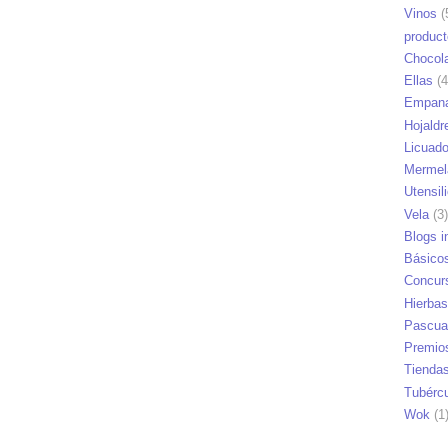
Vinos
(
produc
Chocol
Ellas
(4
Empana
Hojaldr
Licuad
Mermel
Utensil
Vela
(3)
Blogs i
Básico
Concur
Hierbas
Pascua
Premio
Tienda
Tubérc
Wok
(1