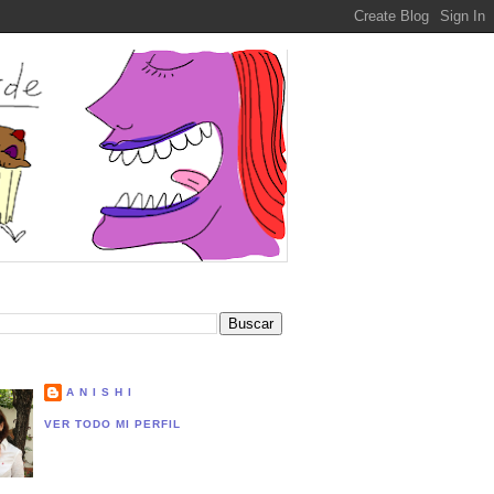
A N I S H I
VER TODO MI PERFIL