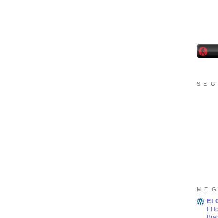
S E G
M E G
El 
El l
Bra