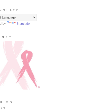
N S L A T E
d by
Translate
I N S T
H I V O
2
(
7
)