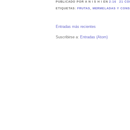
PUBLICADO POR A N I S H I
EN
2:16
21 CO
ETIQUETAS:
FRUTAS
,
MERMELADAS Y CON
Entradas más recientes
Suscribirse a:
Entradas (Atom)