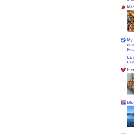
Mer
My 
coc
Fric
La 
Cev
hie
Blo