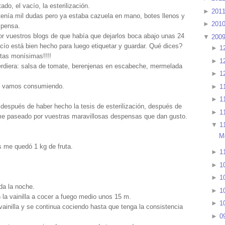
do, el vacío, la esterilización.
►
201
enía mil dudas pero ya estaba cazuela en mano, botes llenos y
►
201
spensa.
r vuestros blogs de que había que dejarlos boca abajo unas 24
▼
200
acío está bien hecho para luego etiquetar y guardar. Qué dices?
►
1
etas monísimas!!!!
►
1
erdiera: salsa de tomate, berenjenas en escabeche, mermelada
►
1
 lo vamos consumiendo.
►
1
►
1
a después de haber hecho la tesis de esterilización, después de
►
1
rme paseado por vuestras maravillosas despensas que dan gusto.
▼
1
M
 me quedó 1 kg de fruta.
►
1
►
1
►
1
oda la noche.
►
1
 la vainilla a cocer a fuego medio unos 15 m.
►
1
la vainilla y se continua cociendo hasta que tenga la consistencia
►
0