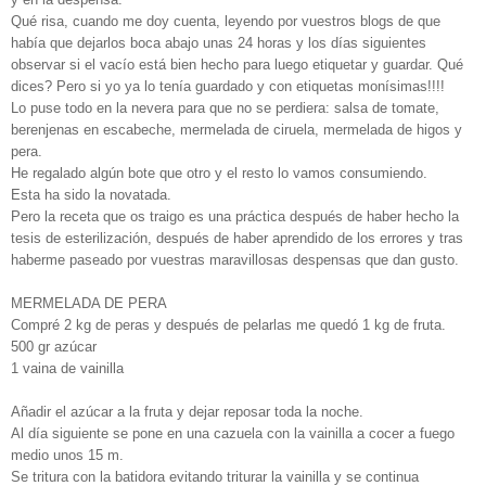
Qué risa, cuando me doy cuenta, leyendo por vuestros blogs de que
había que dejarlos boca abajo unas 24 horas y los días siguientes
observar si el vacío está bien hecho para luego etiquetar y guardar. Qué
dices? Pero si yo ya lo tenía guardado y con etiquetas monísimas!!!!
Lo puse todo en la nevera para que no se perdiera: salsa de tomate,
berenjenas en escabeche, mermelada de ciruela, mermelada de higos y
pera.
He regalado algún bote que otro y el resto lo vamos consumiendo.
Esta ha sido la novatada.
Pero la receta que os traigo es una práctica después de haber hecho la
tesis de esterilización, después de haber aprendido de los errores y tras
haberme paseado por vuestras maravillosas despensas que dan gusto.
MERMELADA DE PERA
Compré 2 kg de peras y después de pelarlas me quedó 1 kg de fruta.
500 gr azúcar
1 vaina de vainilla
Añadir el azúcar a la fruta y dejar reposar toda la noche.
Al día siguiente se pone en una cazuela con la vainilla a cocer a fuego
medio unos 15 m.
Se tritura con la batidora evitando triturar la vainilla y se continua