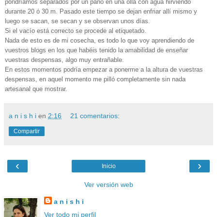
pondríamos separados por un paño en una olla con agua hirviendo
durante 20 ó 30 m. Pasado este tiempo se dejan enfriar allí mismo y
luego se sacan, se secan y se observan unos días.
Si el vacío está correcto se procede al etiquetado.
Nada de esto es de mi cosecha, es todo lo que voy aprendiendo de
vuestros blogs en los que habéis tenido la amabilidad de enseñar
vuestras despensas, algo muy entrañable.
En estos momentos podría empezar a ponerme a la altura de vuestras
despensas, en aquel momento me pilló completamente sin nada
artesanal que mostrar.
a n i s h i
en
2:16
21 comentarios:
Compartir
‹
›
Inicio
Ver versión web
a n i s h i
Ver todo mi perfil