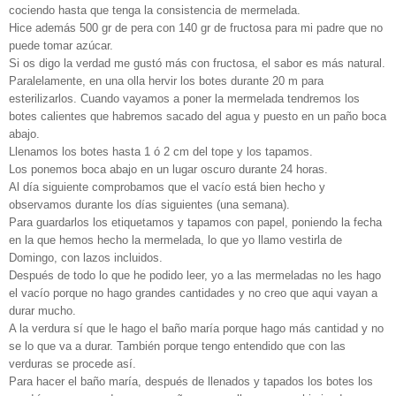
cociendo hasta que tenga la consistencia de mermelada.
Hice además 500 gr de pera con 140 gr de fructosa para mi padre que no
puede tomar azúcar.
Si os digo la verdad me gustó más con fructosa, el sabor es más natural.
Paralelamente, en una olla hervir los botes durante 20 m para
esterilizarlos. Cuando vayamos a poner la mermelada tendremos los
botes calientes que habremos sacado del agua y puesto en un paño boca
abajo.
Llenamos los botes hasta 1 ó 2 cm del tope y los tapamos.
Los ponemos boca abajo en un lugar oscuro durante 24 horas.
Al día siguiente comprobamos que el vacío está bien hecho y
observamos durante los días siguientes (una semana).
Para guardarlos los etiquetamos y tapamos con papel, poniendo la fecha
en la que hemos hecho la mermelada, lo que yo llamo vestirla de
Domingo, con lazos incluidos.
Después de todo lo que he podido leer, yo a las mermeladas no les hago
el vacío porque no hago grandes cantidades y no creo que aqui vayan a
durar mucho.
A la verdura sí que le hago el baño maría porque hago más cantidad y no
se lo que va a durar. También porque tengo entendido que con las
verduras se procede así.
Para hacer el baño maría, después de llenados y tapados los botes los