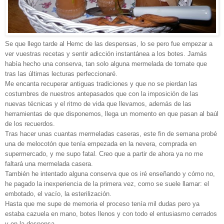
Se que llego tarde al Hemc de las despensas, lo se pero fue empezar a
ver vuestras recetas y sentir adicción instantánea a los botes. Jamás
había hecho una conserva, tan solo alguna mermelada de tomate que
tras las últimas lecturas perfeccionaré.
Me encanta recuperar antiguas tradiciones y que no se pierdan las
costumbres de nuestros antepasados que con la imposición de las
nuevas técnicas y el ritmo de vida que llevamos, además de las
herramientas de que disponemos, llega un momento en que pasan al baúl
de los recuerdos.
Tras hacer unas cuantas mermeladas caseras, este fin de semana probé
una de melocotón que tenía empezada en la nevera, comprada en
supermercado, y me supo fatal. Creo que a partir de ahora ya no me
faltará una mermelada casera.
También he intentado alguna conserva que os iré enseñando y cómo no,
he pagado la inexperiencia de la primera vez, como se suele llamar: el
embotado, el vacío, la esterilización.
Hasta que me supe de memoria el proceso tenía mil dudas pero ya
estaba cazuela en mano, botes llenos y con todo el entusiasmo cerrados
y en la despensa.