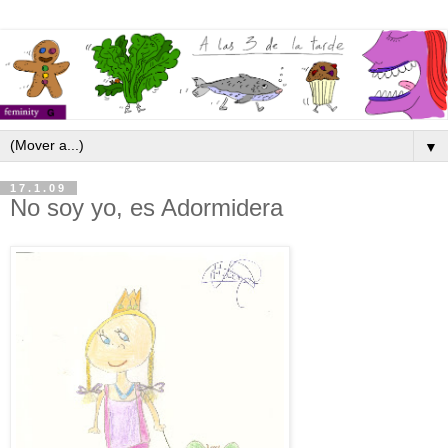
▼
17.1.09
No soy yo, es Adormidera