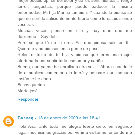
mejor podeis opinar del dolor y de los sentimientos... Tengo
terror, angustias, porque puedo padecer la misma
enfermedad. Mi hija Marina también. Y cuando lo pienso sé
que no seré lo suficientemente fuerte como lo estais siendo
vosotras...
Muchas veces pienso en ello y hay días que me
derrumbo... Soy débil.
Pero sé que tú no lo eres. Así que piensa sólo en tí...
Quierete y no pienses en la gente de paso...
Relee el texto de tu hija y piensa que eres una mujer
afortunada por sentir todo ese amor y cariño...
Bueno, que ya me he enrollado otra vez.... Ahora cuando le
de a publicar comentario lo leeré y pensaré que menudo
tostón te he dado...
Besos querida
María josé
Responder
Շαґмєŋ.-
18 de enero de 2009 a las 18:41
Hola Ana, ante todo me alegra leérte cielo, en segundo
lugar muchísimas gracias por venir a visitarme, entenderme