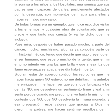
la sonrisa a los niños a los Hospitales, una sonrisa que sus
padres son incapaces de darles, posiblemente afectados
por la desgracia, son momentos de magia para ellos y
hacen reír, algo muy sano.
De todas formas era un ejemplo, quien dice eso, dice visitar
a los enfermos, y cualquier obra de voluntariado que se
precie y que tanto nos cuesta (y ya he dicho que me
incluyo).
Pues mira, después de haber pasado mucho, a parte del
cáncer, mucho, muchísimo, algunas ya conocéis parte de
mi historial médico, tengo que decirte que sigo creyendo en
el ser humano, que espero mucho de la gente, que en mi
entorno intento ver una luz que brilla y que si esa luz que
llamo esperanza se apaga, ese día habré muerto.
Sigo sin estar de acuerdo contigo, los reproches que me
nacen hacia quien NO estuvo, no me debilitan, mis anhelos
me enriquecen, me hacen ver que yo sí que fui capaz y los
demás NO, me devuelven un sentimiento firme y leal a mi
sentir porque cuando me pregunto si yo haría lo mismo, me
contesto que NO, que NO devolvería la misma moneda, y
esa preparación, esos valores que gracias a Dios me
dieron mis padres, me hacen sentirme orgullosa de mí