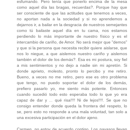
esfumando. Pero tenía que ponerlo encima de la mesa
como aquel día las bragas, recuerdas?. Porque hay que
ser consciente de que las actitudes que tenemos a veces,
no aportan nada a la sociedad y si no aprendemos a
dejarnos ir, a bailar en la desgracia de nuestros semejantes
como tú bailaste aquel día en tu cama, nos estamos
perdiendo lo más importante de nuestro físico y es el
intercambio de cariño, de Amor. No será mejor que "demos"
y que si la persona que necesita recibir quiere aislarse, que
nos lo niegue, a que aislemos nuestro cariño y aislemos
también el dolor de los demás?. Esa es mi postura, soy fiel
a mis sentimientos y no dejo a nadie sin mi apretón. Si
donde aprieto, molesto, pronto lo percibo y me retiro.
Bueno, a veces no me retiro, pero ese es otro problema
que tengo, no puedo soportar el dolor de los demás,
prefiero pasarlo yo, me siento más potente. Entonces
cuando sucedió todo esto esperaba todo lo que yo era
capaz de dar y ... qué risa!!!! Ni de lejos!!!!. Se que no
consigo entender donde queda la frontera del respeto, lo
se, pero esto no responde a una mala voluntad, tan solo a
una excesiva participación en el dolor ajeno.
Carmen, no estoy de acuerdo contigo. Los payasos llevan