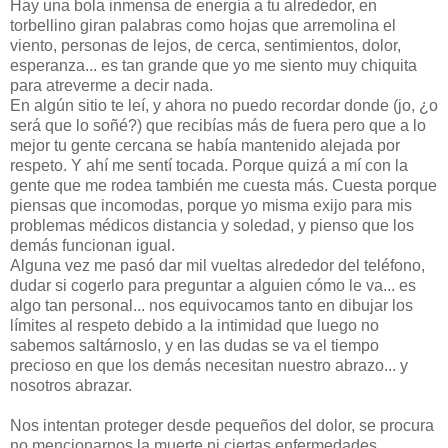
Hay una bola inmensa de energía a tu alrededor, en
torbellino giran palabras como hojas que arremolina el
viento, personas de lejos, de cerca, sentimientos, dolor,
esperanza... es tan grande que yo me siento muy chiquita
para atreverme a decir nada.
En algún sitio te leí, y ahora no puedo recordar donde (jo, ¿o
será que lo soñé?) que recibías más de fuera pero que a lo
mejor tu gente cercana se había mantenido alejada por
respeto. Y ahí me sentí tocada. Porque quizá a mí con la
gente que me rodea también me cuesta más. Cuesta porque
piensas que incomodas, porque yo misma exijo para mis
problemas médicos distancia y soledad, y pienso que los
demás funcionan igual.
Alguna vez me pasó dar mil vueltas alrededor del teléfono,
dudar si cogerlo para preguntar a alguien cómo le va... es
algo tan personal... nos equivocamos tanto en dibujar los
límites al respeto debido a la intimidad que luego no
sabemos saltárnoslo, y en las dudas se va el tiempo
precioso en que los demás necesitan nuestro abrazo... y
nosotros abrazar.
Nos intentan proteger desde pequeños del dolor, se procura
no mencionarnos la muerte ni ciertas enfermedades,