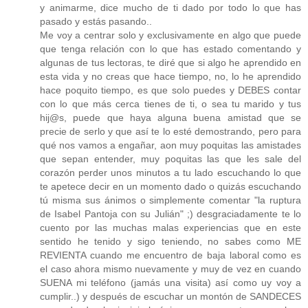
y animarme, dice mucho de ti dado por todo lo que has
pasado y estás pasando..
Me voy a centrar solo y exclusivamente en algo que puede
que tenga relación con lo que has estado comentando y
algunas de tus lectoras, te diré que si algo he aprendido en
esta vida y no creas que hace tiempo, no, lo he aprendido
hace poquito tiempo, es que solo puedes y DEBES contar
con lo que más cerca tienes de ti, o sea tu marido y tus
hij@s, puede que haya alguna buena amistad que se
precie de serlo y que así te lo esté demostrando, pero para
qué nos vamos a engañar, aon muy poquitas las amistades
que sepan entender, muy poquitas las que les sale del
corazón perder unos minutos a tu lado escuchando lo que
te apetece decir en un momento dado o quizás escuchando
tú misma sus ánimos o simplemente comentar "la ruptura
de Isabel Pantoja con su Julián" ;) desgraciadamente te lo
cuento por las muchas malas experiencias que en este
sentido he tenido y sigo teniendo, no sabes como ME
REVIENTA cuando me encuentro de baja laboral como es
el caso ahora mismo nuevamente y muy de vez en cuando
SUENA mi teléfono (jamás una visita) así como uy voy a
cumplir..) y después de escuchar un montón de SANDECES