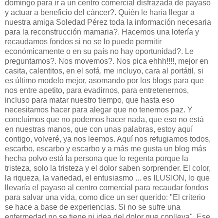
domingo para ir a un centro comercial disfrazada de payaso
y actuar a beneficio del cáncer?. Quién le haría llegar a
nuestra amiga Soledad Pérez toda la información necesaria
para la reconstrucción mamaria?. Hacemos una lotería y
recaudamos fondos si no se lo puede permitir
económicamente o en su país no hay oportunidad?. Le
preguntamos?. Nos movemos?. Nos pica ehhh!!!!, mejor en
casita, calentitos, en el sofá, me incluyo, cara al portátil, si
es último modelo mejor, asomando por los blogs para que
nos entre apetito, para evadirnos, para entretenernos,
incluso para matar nuestro tiempo, que hasta eso
necesitamos hacer para alegar que no tenemos paz. Y
concluimos que no podemos hacer nada, que eso no está
en nuestras manos, que con unas palabras, estoy aquí
contigo, volveré, ya nos leemos. Aquí nos refugiamos todos,
escarbo, escarbo y escarbo y a más me gusta un blog más
hecha polvo está la persona que lo regenta porque la
tristeza, solo la tristeza y el dolor saben sorprender. El color,
la riqueza, la variedad, el entusiasmo ... es ILUSION, lo que
llevaría el payaso al centro comercial para recaudar fondos
para salvar una vida, como dice un ser querido: "El criterio
se hace a base de experiencias. Si no se sufre una
enfermedad no se tiene ni idea del dolor que conlleva". Ese