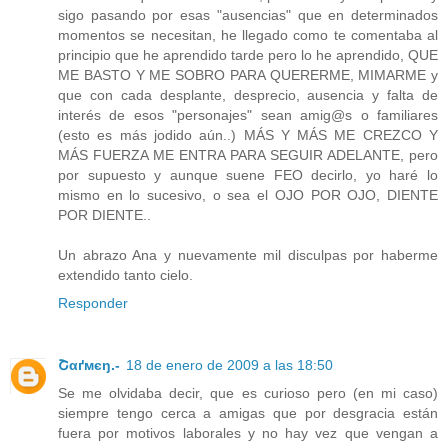
sigo pasando por esas "ausencias" que en determinados
momentos se necesitan, he llegado como te comentaba al
principio que he aprendido tarde pero lo he aprendido, QUE
ME BASTO Y ME SOBRO PARA QUERERME, MIMARME y
que con cada desplante, desprecio, ausencia y falta de
interés de esos "personajes" sean amig@s o familiares
(esto es más jodido aún..) MÁS Y MÁS ME CREZCO Y
MÁS FUERZA ME ENTRA PARA SEGUIR ADELANTE, pero
por supuesto y aunque suene FEO decirlo, yo haré lo
mismo en lo sucesivo, o sea el OJO POR OJO, DIENTE
POR DIENTE..
Un abrazo Ana y nuevamente mil disculpas por haberme
extendido tanto cielo.
Responder
Շαґмєŋ.-
18 de enero de 2009 a las 18:50
Se me olvidaba decir, que es curioso pero (en mi caso)
siempre tengo cerca a amigas que por desgracia están
fuera por motivos laborales y no hay vez que vengan a