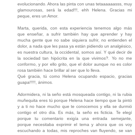
evolucionando. Ahora las pinta con unas tetaaaaaasss, muy
glamourosas, será la edad!!!, ehh Helena. Gracias mi
peque, eres un Amor.
Marta, querida, con esta experiencia tenemos algo más
que enseñar, a sufrir también hay que aprender y hay
mucha gente que no sabe siquiera sufrir, no entienden el
dolor, a nada que les pasa ya están pidiendo un analgésico,
es nuestra cultura, la occidental, somos así. Y qué decir de
la sociedad tan hipócrita en la que vivimos?. Yo no me
conformo, y por ello grito, que el dolor aunque no es color
rosa también hace brillar al ser que lo lleva.
Qué gracia, tú como Helena ocupando espacio, gracias
guapa!!!!!, ánimos.
Adormidera, ni la seño está mosqueada contigo, ni la rubia
muñequita eres tú porque Helena hace tiempo que la pintó
y a ti no hace mucho que te conocemos y ella se durmió
contigo el otro día. Es más, la seño es ficticia. Te elegí
porque tu comentario exigía una entrada semejante,
porque necesitaba exprimir el tema y ahora que os voy
escuchando a todas, mis reproches van fluyendo, se van