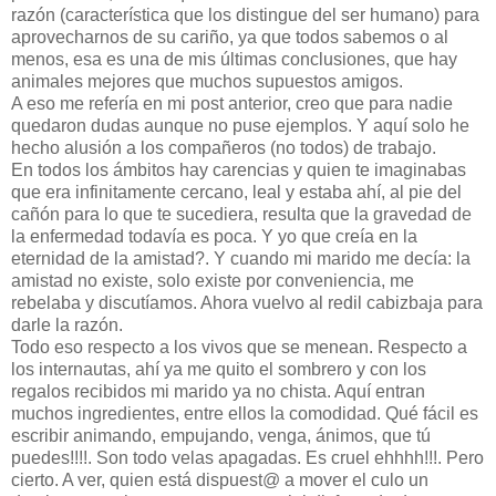
razón (característica que los distingue del ser humano) para
aprovecharnos de su cariño, ya que todos sabemos o al
menos, esa es una de mis últimas conclusiones, que hay
animales mejores que muchos supuestos amigos.
A eso me refería en mi post anterior, creo que para nadie
quedaron dudas aunque no puse ejemplos. Y aquí solo he
hecho alusión a los compañeros (no todos) de trabajo.
En todos los ámbitos hay carencias y quien te imaginabas
que era infinitamente cercano, leal y estaba ahí, al pie del
cañón para lo que te sucediera, resulta que la gravedad de
la enfermedad todavía es poca. Y yo que creía en la
eternidad de la amistad?. Y cuando mi marido me decía: la
amistad no existe, solo existe por conveniencia, me
rebelaba y discutíamos. Ahora vuelvo al redil cabizbaja para
darle la razón.
Todo eso respecto a los vivos que se menean. Respecto a
los internautas, ahí ya me quito el sombrero y con los
regalos recibidos mi marido ya no chista. Aquí entran
muchos ingredientes, entre ellos la comodidad. Qué fácil es
escribir animando, empujando, venga, ánimos, que tú
puedes!!!!. Son todo velas apagadas. Es cruel ehhhh!!!. Pero
cierto. A ver, quien está dispuest@ a mover el culo un