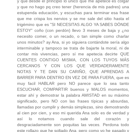
y que desde el principio lo único que me apetece es colgar
y que no hago pq creo tener (herencia de mis padres) una
estupenda educación, y escuchas para terminar esa frase
que me crispa los nervios y se me sale del sitio hasta el
trigémino que es "SI NECESITAS ALGO YA SABES DÓNDE
ESTOY" coño (con perdón) llevo 3 meses de baja y ¿no
necesito comer, o un recado, o tan simple como charlar
unos minutos? ay Ana, si yo siguiera contándote sería algo
interminable y tampoco se trata de bajarte la moral, ni de
contar mis vivencias, pero sí me apetecia decirte QUE
CUENTES CONTIGO MISMA, CON LOS TUYOS MÁS
CERCANOS Y CON LOS QUE VERDADERAMENTE
NOTAS Y TE DAN SU CARIÑO, QUE APRENDAS A
BARRER PARA DENTRO EN VEZ DE PARA FUERA, que es
muy facil HABLAR pero NO parece que lo sea tanto
ESCUCHAR, COMPARTIR buenos y MALOS momentos,
estar ahí y demostrar la palabra AMISTAD en su máximo
significado, pero NO con las frases típicas y absurdas,
llamadas por cumplir y demás simplezas, sino demostrando
al cien por cien, y eso mi querida Ana solo es de verdad y
así lo notamos cuando sale del corazón y
desgraciadamente son poquitas las veces. Perdona todo
este rollazo que he soltado Ana, pero como yo he pasado y