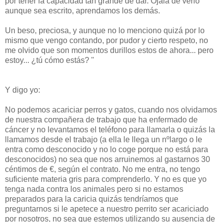
por tener la capacidad tan grande de dar. Ojalá de verlo
aunque sea escrito, aprendamos los demás.
Un beso, preciosa, y aunque no lo menciono quizá por lo
mismo que vengo contando, por pudor y cierto respeto, no
me olvido que son momentos durillos estos de ahora... pero
estoy... ¿tú cómo estás? "
Y digo yo:
No podemos acariciar perros y gatos, cuando nos olvidamos
de nuestra compañera de trabajo que ha enfermado de
cáncer y no levantamos el teléfono para llamarla o quizás la
llamamos desde el trabajo (a ella le llega un nºlargo o le
entra como desconocido y no lo coge porque no está para
desconocidos) no sea que nos arruinemos al gastarnos 30
céntimos de €, según el contrato. No me entra, no tengo
suficiente materia gris para comprenderlo. Y no es que yo
tenga nada contra los animales pero si no estamos
preparados para la caricia quizás tendríamos que
preguntarnos si le apetece a nuestro perrito ser acariciado
por nosotros, no sea que estemos utilizando su ausencia de