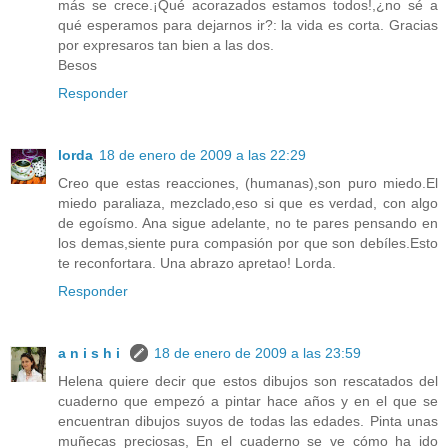
más se crece.¡Qué acorazados estamos todos!,¿no sé a
qué esperamos para dejarnos ir?: la vida es corta. Gracias
por expresaros tan bien a las dos.
Besos
Responder
lorda
18 de enero de 2009 a las 22:29
Creo que estas reacciones, (humanas),son puro miedo.El
miedo paraliaza, mezclado,eso si que es verdad, con algo
de egoísmo. Ana sigue adelante, no te pares pensando en
los demas,siente pura compasión por que son debíles.Esto
te reconfortara. Una abrazo apretao! Lorda.
Responder
a n i s h i
18 de enero de 2009 a las 23:59
Helena quiere decir que estos dibujos son rescatados del
cuaderno que empezó a pintar hace años y en el que se
encuentran dibujos suyos de todas las edades. Pinta unas
muñecas preciosas, En el cuaderno se ve cómo ha ido