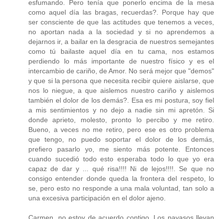
esfumando. Pero tenía que ponerlo encima de la mesa
como aquel día las bragas, recuerdas?. Porque hay que
ser consciente de que las actitudes que tenemos a veces,
no aportan nada a la sociedad y si no aprendemos a
dejarnos ir, a bailar en la desgracia de nuestros semejantes
como tú bailaste aquel día en tu cama, nos estamos
perdiendo lo más importante de nuestro físico y es el
intercambio de cariño, de Amor. No será mejor que "demos"
y que si la persona que necesita recibir quiere aislarse, que
nos lo niegue, a que aislemos nuestro cariño y aislemos
también el dolor de los demás?. Esa es mi postura, soy fiel
a mis sentimientos y no dejo a nadie sin mi apretón. Si
donde aprieto, molesto, pronto lo percibo y me retiro.
Bueno, a veces no me retiro, pero ese es otro problema
que tengo, no puedo soportar el dolor de los demás,
prefiero pasarlo yo, me siento más potente. Entonces
cuando sucedió todo esto esperaba todo lo que yo era
capaz de dar y ... qué risa!!!! Ni de lejos!!!!. Se que no
consigo entender donde queda la frontera del respeto, lo
se, pero esto no responde a una mala voluntad, tan solo a
una excesiva participación en el dolor ajeno.
Carmen, no estoy de acuerdo contigo. Los payasos llevan