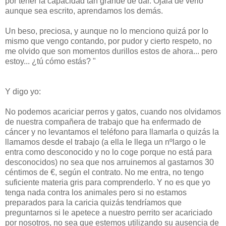
por tener la capacidad tan grande de dar. Ojalá de verlo
aunque sea escrito, aprendamos los demás.
Un beso, preciosa, y aunque no lo menciono quizá por lo
mismo que vengo contando, por pudor y cierto respeto, no
me olvido que son momentos durillos estos de ahora... pero
estoy... ¿tú cómo estás? "
Y digo yo:
No podemos acariciar perros y gatos, cuando nos olvidamos
de nuestra compañera de trabajo que ha enfermado de
cáncer y no levantamos el teléfono para llamarla o quizás la
llamamos desde el trabajo (a ella le llega un nºlargo o le
entra como desconocido y no lo coge porque no está para
desconocidos) no sea que nos arruinemos al gastarnos 30
céntimos de €, según el contrato. No me entra, no tengo
suficiente materia gris para comprenderlo. Y no es que yo
tenga nada contra los animales pero si no estamos
preparados para la caricia quizás tendríamos que
preguntarnos si le apetece a nuestro perrito ser acariciado
por nosotros, no sea que estemos utilizando su ausencia de