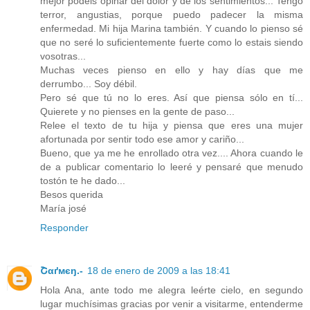
mejor podeis opinar del dolor y de los sentimientos... Tengo
terror, angustias, porque puedo padecer la misma
enfermedad. Mi hija Marina también. Y cuando lo pienso sé
que no seré lo suficientemente fuerte como lo estais siendo
vosotras...
Muchas veces pienso en ello y hay días que me
derrumbo... Soy débil.
Pero sé que tú no lo eres. Así que piensa sólo en tí...
Quierete y no pienses en la gente de paso...
Relee el texto de tu hija y piensa que eres una mujer
afortunada por sentir todo ese amor y cariño...
Bueno, que ya me he enrollado otra vez.... Ahora cuando le
de a publicar comentario lo leeré y pensaré que menudo
tostón te he dado...
Besos querida
María josé
Responder
Շαґмєŋ.-
18 de enero de 2009 a las 18:41
Hola Ana, ante todo me alegra leérte cielo, en segundo
lugar muchísimas gracias por venir a visitarme, entenderme