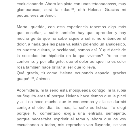
evolucionando. Ahora las pinta con unas tetaaaaaasss, muy
glamourosas, será la edad!!!, ehh Helena. Gracias mi
peque, eres un Amor.
Marta, querida, con esta experiencia tenemos algo más
que enseñar, a sufrir también hay que aprender y hay
mucha gente que no sabe siquiera sufrir, no entienden el
dolor, a nada que les pasa ya están pidiendo un analgésico,
es nuestra cultura, la occidental, somos así. Y qué decir de
la sociedad tan hipócrita en la que vivimos?. Yo no me
conformo, y por ello grito, que el dolor aunque no es color
rosa también hace brillar al ser que lo lleva.
Qué gracia, tú como Helena ocupando espacio, gracias
guapa!!!!!, ánimos.
Adormidera, ni la seño está mosqueada contigo, ni la rubia
muñequita eres tú porque Helena hace tiempo que la pintó
y a ti no hace mucho que te conocemos y ella se durmió
contigo el otro día. Es más, la seño es ficticia. Te elegí
porque tu comentario exigía una entrada semejante,
porque necesitaba exprimir el tema y ahora que os voy
escuchando a todas, mis reproches van fluyendo, se van