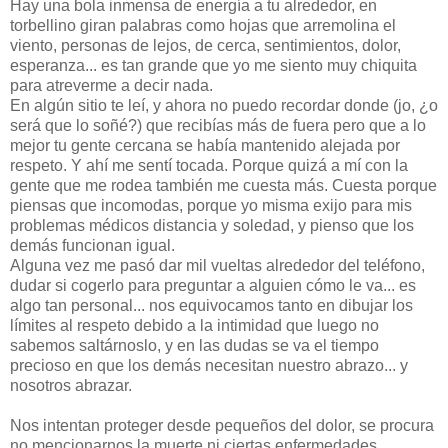
Hay una bola inmensa de energía a tu alrededor, en
torbellino giran palabras como hojas que arremolina el
viento, personas de lejos, de cerca, sentimientos, dolor,
esperanza... es tan grande que yo me siento muy chiquita
para atreverme a decir nada.
En algún sitio te leí, y ahora no puedo recordar donde (jo, ¿o
será que lo soñé?) que recibías más de fuera pero que a lo
mejor tu gente cercana se había mantenido alejada por
respeto. Y ahí me sentí tocada. Porque quizá a mí con la
gente que me rodea también me cuesta más. Cuesta porque
piensas que incomodas, porque yo misma exijo para mis
problemas médicos distancia y soledad, y pienso que los
demás funcionan igual.
Alguna vez me pasó dar mil vueltas alrededor del teléfono,
dudar si cogerlo para preguntar a alguien cómo le va... es
algo tan personal... nos equivocamos tanto en dibujar los
límites al respeto debido a la intimidad que luego no
sabemos saltárnoslo, y en las dudas se va el tiempo
precioso en que los demás necesitan nuestro abrazo... y
nosotros abrazar.
Nos intentan proteger desde pequeños del dolor, se procura
no mencionarnos la muerte ni ciertas enfermedades,