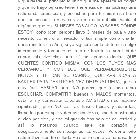
y que desde el principio lo único que me apetece es colgar
y que no hago pq creo tener (herencia de mis padres) una
estupenda educación, y escuchas para terminar esa frase
que me crispa los nervios y se me sale del sitio hasta el
trigémino que es "SI NECESITAS ALGO YA SABES DÓNDE
ESTOY" coño (con perdón) llevo 3 meses de baja y ¿no
necesito comer, o un recado, o tan simple como charlar
unos minutos? ay Ana, si yo siguiera contándote sería algo
interminable y tampoco se trata de bajarte la moral, ni de
contar mis vivencias, pero sí me apetecia decirte QUE
CUENTES CONTIGO MISMA, CON LOS TUYOS MÁS
CERCANOS Y CON LOS QUE VERDADERAMENTE
NOTAS Y TE DAN SU CARIÑO, QUE APRENDAS A
BARRER PARA DENTRO EN VEZ DE PARA FUERA, que es
muy facil HABLAR pero NO parece que lo sea tanto
ESCUCHAR, COMPARTIR buenos y MALOS momentos,
estar ahí y demostrar la palabra AMISTAD en su máximo
significado, pero NO con las frases típicas y absurdas,
llamadas por cumplir y demás simplezas, sino demostrando
al cien por cien, y eso mi querida Ana solo es de verdad y
así lo notamos cuando sale del corazón y
desgraciadamente son poquitas las veces. Perdona todo
este rollazo que he soltado Ana, pero como yo he pasado y