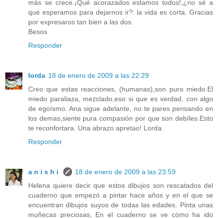
más se crece.¡Qué acorazados estamos todos!,¿no sé a
qué esperamos para dejarnos ir?: la vida es corta. Gracias
por expresaros tan bien a las dos.
Besos
Responder
lorda
18 de enero de 2009 a las 22:29
Creo que estas reacciones, (humanas),son puro miedo.El
miedo paraliaza, mezclado,eso si que es verdad, con algo
de egoísmo. Ana sigue adelante, no te pares pensando en
los demas,siente pura compasión por que son debíles.Esto
te reconfortara. Una abrazo apretao! Lorda.
Responder
a n i s h i
18 de enero de 2009 a las 23:59
Helena quiere decir que estos dibujos son rescatados del
cuaderno que empezó a pintar hace años y en el que se
encuentran dibujos suyos de todas las edades. Pinta unas
muñecas preciosas, En el cuaderno se ve cómo ha ido