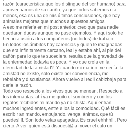
razón (característica que los distingue del ser humano) para
aprovecharnos de su cariño, ya que todos sabemos o al
menos, esa es una de mis últimas conclusiones, que hay
animales mejores que muchos supuestos amigos.
A eso me refería en mi post anterior, creo que para nadie
quedaron dudas aunque no puse ejemplos. Y aquí solo he
hecho alusión a los compañeros (no todos) de trabajo.
En todos los ámbitos hay carencias y quien te imaginabas
que era infinitamente cercano, leal y estaba ahí, al pie del
cañón para lo que te sucediera, resulta que la gravedad de
la enfermedad todavía es poca. Y yo que creía en la
eternidad de la amistad?. Y cuando mi marido me decía: la
amistad no existe, solo existe por conveniencia, me
rebelaba y discutíamos. Ahora vuelvo al redil cabizbaja para
darle la razón.
Todo eso respecto a los vivos que se menean. Respecto a
los internautas, ahí ya me quito el sombrero y con los
regalos recibidos mi marido ya no chista. Aquí entran
muchos ingredientes, entre ellos la comodidad. Qué fácil es
escribir animando, empujando, venga, ánimos, que tú
puedes!!!!. Son todo velas apagadas. Es cruel ehhhh!!!. Pero
cierto. A ver, quien está dispuest@ a mover el culo un