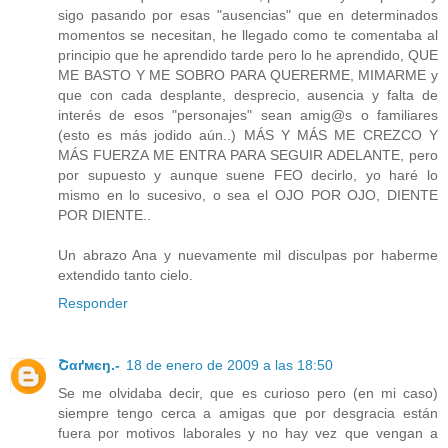
sigo pasando por esas "ausencias" que en determinados
momentos se necesitan, he llegado como te comentaba al
principio que he aprendido tarde pero lo he aprendido, QUE
ME BASTO Y ME SOBRO PARA QUERERME, MIMARME y
que con cada desplante, desprecio, ausencia y falta de
interés de esos "personajes" sean amig@s o familiares
(esto es más jodido aún..) MÁS Y MÁS ME CREZCO Y
MÁS FUERZA ME ENTRA PARA SEGUIR ADELANTE, pero
por supuesto y aunque suene FEO decirlo, yo haré lo
mismo en lo sucesivo, o sea el OJO POR OJO, DIENTE
POR DIENTE..
Un abrazo Ana y nuevamente mil disculpas por haberme
extendido tanto cielo.
Responder
Շαґмєŋ.-
18 de enero de 2009 a las 18:50
Se me olvidaba decir, que es curioso pero (en mi caso)
siempre tengo cerca a amigas que por desgracia están
fuera por motivos laborales y no hay vez que vengan a