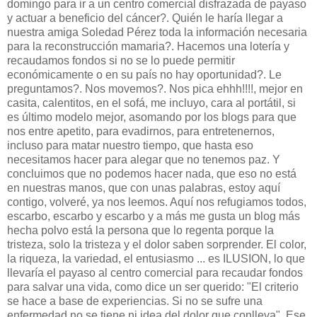
domingo para ir a un centro comercial disfrazada de payaso
y actuar a beneficio del cáncer?. Quién le haría llegar a
nuestra amiga Soledad Pérez toda la información necesaria
para la reconstrucción mamaria?. Hacemos una lotería y
recaudamos fondos si no se lo puede permitir
económicamente o en su país no hay oportunidad?. Le
preguntamos?. Nos movemos?. Nos pica ehhh!!!!, mejor en
casita, calentitos, en el sofá, me incluyo, cara al portátil, si
es último modelo mejor, asomando por los blogs para que
nos entre apetito, para evadirnos, para entretenernos,
incluso para matar nuestro tiempo, que hasta eso
necesitamos hacer para alegar que no tenemos paz. Y
concluimos que no podemos hacer nada, que eso no está
en nuestras manos, que con unas palabras, estoy aquí
contigo, volveré, ya nos leemos. Aquí nos refugiamos todos,
escarbo, escarbo y escarbo y a más me gusta un blog más
hecha polvo está la persona que lo regenta porque la
tristeza, solo la tristeza y el dolor saben sorprender. El color,
la riqueza, la variedad, el entusiasmo ... es ILUSION, lo que
llevaría el payaso al centro comercial para recaudar fondos
para salvar una vida, como dice un ser querido: "El criterio
se hace a base de experiencias. Si no se sufre una
enfermedad no se tiene ni idea del dolor que conlleva". Ese