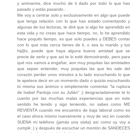
y animarme, dice mucho de ti dado por todo lo que has
pasado y estás pasando..
Me voy a centrar solo y exclusivamente en algo que puede
que tenga relación con lo que has estado comentando y
algunas de tus lectoras, te diré que si algo he aprendido en
esta vida y no creas que hace tiempo, no, lo he aprendido
hace poquito tiempo, es que solo puedes y DEBES contar
con lo que más cerca tienes de ti, o sea tu marido y tus
hij@s, puede que haya alguna buena amistad que se
precie de serlo y que así te lo esté demostrando, pero para
qué nos vamos a engañar, aon muy poquitas las amistades
que sepan entender, muy poquitas las que les sale del
corazón perder unos minutos a tu lado escuchando lo que
te apetece decir en un momento dado o quizás escuchando
tú misma sus ánimos o simplemente comentar "la ruptura
de Isabel Pantoja con su Julián" ;) desgraciadamente te lo
cuento por las muchas malas experiencias que en este
sentido he tenido y sigo teniendo, no sabes como ME
REVIENTA cuando me encuentro de baja laboral como es
el caso ahora mismo nuevamente y muy de vez en cuando
SUENA mi teléfono (jamás una visita) así como uy voy a
cumplir..) y después de escuchar un montón de SANDECES