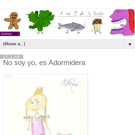
▼
17.1.09
No soy yo, es Adormidera