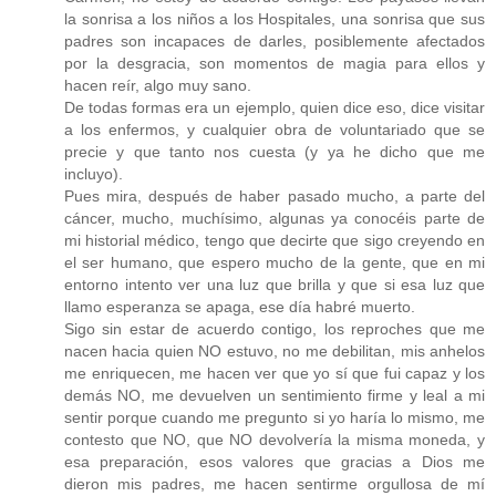
la sonrisa a los niños a los Hospitales, una sonrisa que sus
padres son incapaces de darles, posiblemente afectados
por la desgracia, son momentos de magia para ellos y
hacen reír, algo muy sano.
De todas formas era un ejemplo, quien dice eso, dice visitar
a los enfermos, y cualquier obra de voluntariado que se
precie y que tanto nos cuesta (y ya he dicho que me
incluyo).
Pues mira, después de haber pasado mucho, a parte del
cáncer, mucho, muchísimo, algunas ya conocéis parte de
mi historial médico, tengo que decirte que sigo creyendo en
el ser humano, que espero mucho de la gente, que en mi
entorno intento ver una luz que brilla y que si esa luz que
llamo esperanza se apaga, ese día habré muerto.
Sigo sin estar de acuerdo contigo, los reproches que me
nacen hacia quien NO estuvo, no me debilitan, mis anhelos
me enriquecen, me hacen ver que yo sí que fui capaz y los
demás NO, me devuelven un sentimiento firme y leal a mi
sentir porque cuando me pregunto si yo haría lo mismo, me
contesto que NO, que NO devolvería la misma moneda, y
esa preparación, esos valores que gracias a Dios me
dieron mis padres, me hacen sentirme orgullosa de mí