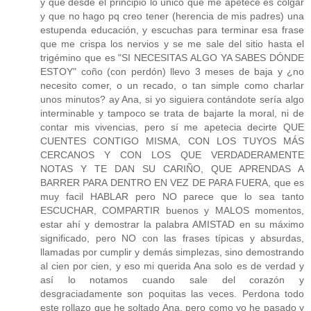
y que desde el principio lo único que me apetece es colgar
y que no hago pq creo tener (herencia de mis padres) una
estupenda educación, y escuchas para terminar esa frase
que me crispa los nervios y se me sale del sitio hasta el
trigémino que es "SI NECESITAS ALGO YA SABES DÓNDE
ESTOY" coño (con perdón) llevo 3 meses de baja y ¿no
necesito comer, o un recado, o tan simple como charlar
unos minutos? ay Ana, si yo siguiera contándote sería algo
interminable y tampoco se trata de bajarte la moral, ni de
contar mis vivencias, pero sí me apetecia decirte QUE
CUENTES CONTIGO MISMA, CON LOS TUYOS MÁS
CERCANOS Y CON LOS QUE VERDADERAMENTE
NOTAS Y TE DAN SU CARIÑO, QUE APRENDAS A
BARRER PARA DENTRO EN VEZ DE PARA FUERA, que es
muy facil HABLAR pero NO parece que lo sea tanto
ESCUCHAR, COMPARTIR buenos y MALOS momentos,
estar ahí y demostrar la palabra AMISTAD en su máximo
significado, pero NO con las frases típicas y absurdas,
llamadas por cumplir y demás simplezas, sino demostrando
al cien por cien, y eso mi querida Ana solo es de verdad y
así lo notamos cuando sale del corazón y
desgraciadamente son poquitas las veces. Perdona todo
este rollazo que he soltado Ana, pero como yo he pasado y