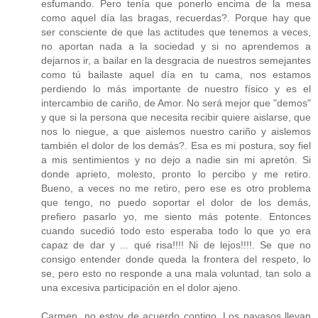
esfumando. Pero tenía que ponerlo encima de la mesa
como aquel día las bragas, recuerdas?. Porque hay que
ser consciente de que las actitudes que tenemos a veces,
no aportan nada a la sociedad y si no aprendemos a
dejarnos ir, a bailar en la desgracia de nuestros semejantes
como tú bailaste aquel día en tu cama, nos estamos
perdiendo lo más importante de nuestro físico y es el
intercambio de cariño, de Amor. No será mejor que "demos"
y que si la persona que necesita recibir quiere aislarse, que
nos lo niegue, a que aislemos nuestro cariño y aislemos
también el dolor de los demás?. Esa es mi postura, soy fiel
a mis sentimientos y no dejo a nadie sin mi apretón. Si
donde aprieto, molesto, pronto lo percibo y me retiro.
Bueno, a veces no me retiro, pero ese es otro problema
que tengo, no puedo soportar el dolor de los demás,
prefiero pasarlo yo, me siento más potente. Entonces
cuando sucedió todo esto esperaba todo lo que yo era
capaz de dar y ... qué risa!!!! Ni de lejos!!!!. Se que no
consigo entender donde queda la frontera del respeto, lo
se, pero esto no responde a una mala voluntad, tan solo a
una excesiva participación en el dolor ajeno.
Carmen, no estoy de acuerdo contigo. Los payasos llevan