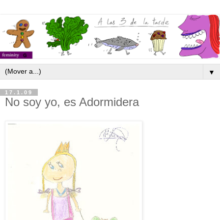
▼
17.1.09
No soy yo, es Adormidera