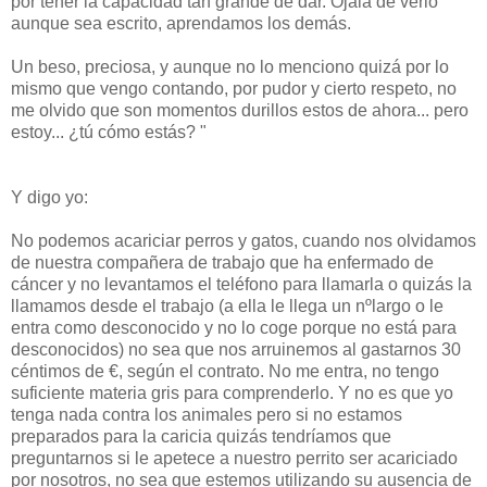
por tener la capacidad tan grande de dar. Ojalá de verlo
aunque sea escrito, aprendamos los demás.
Un beso, preciosa, y aunque no lo menciono quizá por lo
mismo que vengo contando, por pudor y cierto respeto, no
me olvido que son momentos durillos estos de ahora... pero
estoy... ¿tú cómo estás? "
Y digo yo:
No podemos acariciar perros y gatos, cuando nos olvidamos
de nuestra compañera de trabajo que ha enfermado de
cáncer y no levantamos el teléfono para llamarla o quizás la
llamamos desde el trabajo (a ella le llega un nºlargo o le
entra como desconocido y no lo coge porque no está para
desconocidos) no sea que nos arruinemos al gastarnos 30
céntimos de €, según el contrato. No me entra, no tengo
suficiente materia gris para comprenderlo. Y no es que yo
tenga nada contra los animales pero si no estamos
preparados para la caricia quizás tendríamos que
preguntarnos si le apetece a nuestro perrito ser acariciado
por nosotros, no sea que estemos utilizando su ausencia de