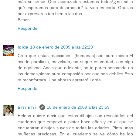
más se crece.¡Qué acorazados estamos todos!,¿no sé a
qué esperamos para dejarnos ir?: la vida es corta. Gracias
por expresaros tan bien a las dos.
Besos
Responder
lorda
18 de enero de 2009 a las 22:29
Creo que estas reacciones, (humanas),son puro miedo.El
miedo paraliaza, mezclado,eso si que es verdad, con algo
de egoísmo. Ana sigue adelante, no te pares pensando en
los demas,siente pura compasión por que son debíles.Esto
te reconfortara. Una abrazo apretao! Lorda.
Responder
a n i s h i
18 de enero de 2009 a las 23:59
Helena quiere decir que estos dibujos son rescatados del
cuaderno que empezó a pintar hace años y en el que se
encuentran dibujos suyos de todas las edades. Pinta unas
muñecas preciosas, En el cuaderno se ve cómo ha ido