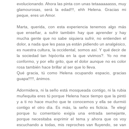
evolucionando. Ahora las pinta con unas tetaaaaaasss, muy
glamourosas, será la edad!!!, ehh Helena. Gracias mi
peque, eres un Amor.
Marta, querida, con esta experiencia tenemos algo más
que enseñar, a sufrir también hay que aprender y hay
mucha gente que no sabe siquiera sufrir, no entienden el
dolor, a nada que les pasa ya están pidiendo un analgésico,
es nuestra cultura, la occidental, somos así. Y qué decir de
la sociedad tan hipócrita en la que vivimos?. Yo no me
conformo, y por ello grito, que el dolor aunque no es color
rosa también hace brillar al ser que lo lleva.
Qué gracia, tú como Helena ocupando espacio, gracias
guapa!!!!!, ánimos.
Adormidera, ni la seño está mosqueada contigo, ni la rubia
muñequita eres tú porque Helena hace tiempo que la pintó
y a ti no hace mucho que te conocemos y ella se durmió
contigo el otro día. Es más, la seño es ficticia. Te elegí
porque tu comentario exigía una entrada semejante,
porque necesitaba exprimir el tema y ahora que os voy
escuchando a todas, mis reproches van fluyendo, se van