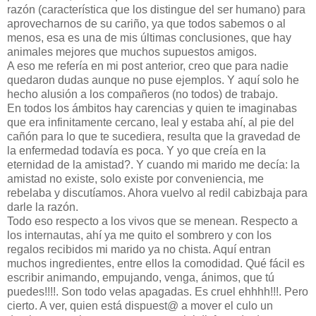
razón (característica que los distingue del ser humano) para
aprovecharnos de su cariño, ya que todos sabemos o al
menos, esa es una de mis últimas conclusiones, que hay
animales mejores que muchos supuestos amigos.
A eso me refería en mi post anterior, creo que para nadie
quedaron dudas aunque no puse ejemplos. Y aquí solo he
hecho alusión a los compañeros (no todos) de trabajo.
En todos los ámbitos hay carencias y quien te imaginabas
que era infinitamente cercano, leal y estaba ahí, al pie del
cañón para lo que te sucediera, resulta que la gravedad de
la enfermedad todavía es poca. Y yo que creía en la
eternidad de la amistad?. Y cuando mi marido me decía: la
amistad no existe, solo existe por conveniencia, me
rebelaba y discutíamos. Ahora vuelvo al redil cabizbaja para
darle la razón.
Todo eso respecto a los vivos que se menean. Respecto a
los internautas, ahí ya me quito el sombrero y con los
regalos recibidos mi marido ya no chista. Aquí entran
muchos ingredientes, entre ellos la comodidad. Qué fácil es
escribir animando, empujando, venga, ánimos, que tú
puedes!!!!. Son todo velas apagadas. Es cruel ehhhh!!!. Pero
cierto. A ver, quien está dispuest@ a mover el culo un