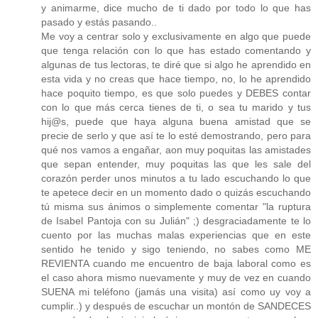
y animarme, dice mucho de ti dado por todo lo que has
pasado y estás pasando..
Me voy a centrar solo y exclusivamente en algo que puede
que tenga relación con lo que has estado comentando y
algunas de tus lectoras, te diré que si algo he aprendido en
esta vida y no creas que hace tiempo, no, lo he aprendido
hace poquito tiempo, es que solo puedes y DEBES contar
con lo que más cerca tienes de ti, o sea tu marido y tus
hij@s, puede que haya alguna buena amistad que se
precie de serlo y que así te lo esté demostrando, pero para
qué nos vamos a engañar, aon muy poquitas las amistades
que sepan entender, muy poquitas las que les sale del
corazón perder unos minutos a tu lado escuchando lo que
te apetece decir en un momento dado o quizás escuchando
tú misma sus ánimos o simplemente comentar "la ruptura
de Isabel Pantoja con su Julián" ;) desgraciadamente te lo
cuento por las muchas malas experiencias que en este
sentido he tenido y sigo teniendo, no sabes como ME
REVIENTA cuando me encuentro de baja laboral como es
el caso ahora mismo nuevamente y muy de vez en cuando
SUENA mi teléfono (jamás una visita) así como uy voy a
cumplir..) y después de escuchar un montón de SANDECES