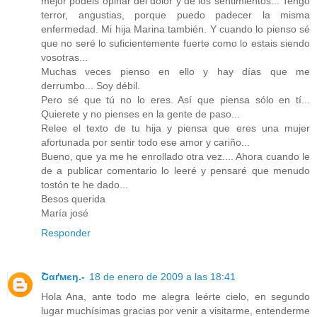
mejor podeis opinar del dolor y de los sentimientos... Tengo
terror, angustias, porque puedo padecer la misma
enfermedad. Mi hija Marina también. Y cuando lo pienso sé
que no seré lo suficientemente fuerte como lo estais siendo
vosotras...
Muchas veces pienso en ello y hay días que me
derrumbo... Soy débil.
Pero sé que tú no lo eres. Así que piensa sólo en tí...
Quierete y no pienses en la gente de paso...
Relee el texto de tu hija y piensa que eres una mujer
afortunada por sentir todo ese amor y cariño...
Bueno, que ya me he enrollado otra vez.... Ahora cuando le
de a publicar comentario lo leeré y pensaré que menudo
tostón te he dado...
Besos querida
María josé
Responder
Շαґмєŋ.-
18 de enero de 2009 a las 18:41
Hola Ana, ante todo me alegra leérte cielo, en segundo
lugar muchísimas gracias por venir a visitarme, entenderme