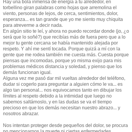
Hay una bola inmensa de energía a tu alrededor, en
torbellino giran palabras como hojas que arremolina el
viento, personas de lejos, de cerca, sentimientos, dolor,
esperanza... es tan grande que yo me siento muy chiquita
para atreverme a decir nada.
En algún sitio te leí, y ahora no puedo recordar donde (jo, ¿o
será que lo soñé?) que recibías más de fuera pero que a lo
mejor tu gente cercana se había mantenido alejada por
respeto. Y ahí me sentí tocada. Porque quizá a mí con la
gente que me rodea también me cuesta más. Cuesta porque
piensas que incomodas, porque yo misma exijo para mis
problemas médicos distancia y soledad, y pienso que los
demás funcionan igual.
Alguna vez me pasó dar mil vueltas alrededor del teléfono,
dudar si cogerlo para preguntar a alguien cómo le va... es
algo tan personal... nos equivocamos tanto en dibujar los
límites al respeto debido a la intimidad que luego no
sabemos saltárnoslo, y en las dudas se va el tiempo
precioso en que los demás necesitan nuestro abrazo... y
nosotros abrazar.
Nos intentan proteger desde pequeños del dolor, se procura
no mencionarnos la muerte ni ciertas enfermedades,