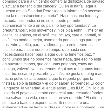
domingo para ir a un centro comercial disfrazada de payaso
y actuar a beneficio del cáncer?. Quién le haría llegar a
nuestra amiga Soledad Pérez toda la información necesaria
para la reconstrucción mamaria?. Hacemos una lotería y
recaudamos fondos si no se lo puede permitir
económicamente o en su país no hay oportunidad?. Le
preguntamos?. Nos movemos?. Nos pica ehhh!!!!, mejor en
casita, calentitos, en el sofá, me incluyo, cara al portátil, si
es último modelo mejor, asomando por los blogs para que
nos entre apetito, para evadirnos, para entretenernos,
incluso para matar nuestro tiempo, que hasta eso
necesitamos hacer para alegar que no tenemos paz. Y
concluimos que no podemos hacer nada, que eso no está
en nuestras manos, que con unas palabras, estoy aquí
contigo, volveré, ya nos leemos. Aquí nos refugiamos todos,
escarbo, escarbo y escarbo y a más me gusta un blog más
hecha polvo está la persona que lo regenta porque la
tristeza, solo la tristeza y el dolor saben sorprender. El color,
la riqueza, la variedad, el entusiasmo ... es ILUSION, lo que
llevaría el payaso al centro comercial para recaudar fondos
para salvar una vida, como dice un ser querido: "El criterio
se hace a base de experiencias. Si no se sufre una
enfermedad no se tiene ni idea del dolor que conlleva". Ese