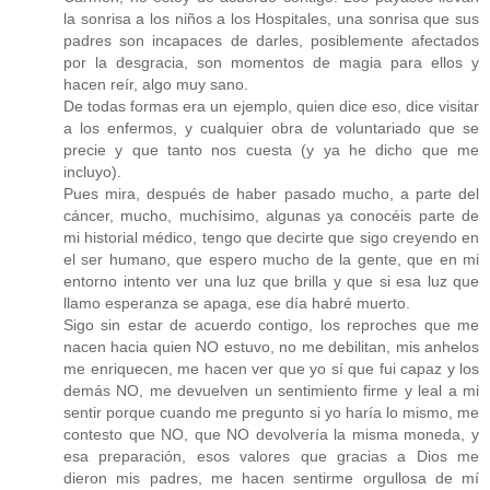
la sonrisa a los niños a los Hospitales, una sonrisa que sus
padres son incapaces de darles, posiblemente afectados
por la desgracia, son momentos de magia para ellos y
hacen reír, algo muy sano.
De todas formas era un ejemplo, quien dice eso, dice visitar
a los enfermos, y cualquier obra de voluntariado que se
precie y que tanto nos cuesta (y ya he dicho que me
incluyo).
Pues mira, después de haber pasado mucho, a parte del
cáncer, mucho, muchísimo, algunas ya conocéis parte de
mi historial médico, tengo que decirte que sigo creyendo en
el ser humano, que espero mucho de la gente, que en mi
entorno intento ver una luz que brilla y que si esa luz que
llamo esperanza se apaga, ese día habré muerto.
Sigo sin estar de acuerdo contigo, los reproches que me
nacen hacia quien NO estuvo, no me debilitan, mis anhelos
me enriquecen, me hacen ver que yo sí que fui capaz y los
demás NO, me devuelven un sentimiento firme y leal a mi
sentir porque cuando me pregunto si yo haría lo mismo, me
contesto que NO, que NO devolvería la misma moneda, y
esa preparación, esos valores que gracias a Dios me
dieron mis padres, me hacen sentirme orgullosa de mí