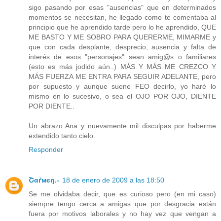
sigo pasando por esas "ausencias" que en determinados
momentos se necesitan, he llegado como te comentaba al
principio que he aprendido tarde pero lo he aprendido, QUE
ME BASTO Y ME SOBRO PARA QUERERME, MIMARME y
que con cada desplante, desprecio, ausencia y falta de
interés de esos "personajes" sean amig@s o familiares
(esto es más jodido aún..) MÁS Y MÁS ME CREZCO Y
MÁS FUERZA ME ENTRA PARA SEGUIR ADELANTE, pero
por supuesto y aunque suene FEO decirlo, yo haré lo
mismo en lo sucesivo, o sea el OJO POR OJO, DIENTE
POR DIENTE..
Un abrazo Ana y nuevamente mil disculpas por haberme
extendido tanto cielo.
Responder
Շαґмєŋ.-
18 de enero de 2009 a las 18:50
Se me olvidaba decir, que es curioso pero (en mi caso)
siempre tengo cerca a amigas que por desgracia están
fuera por motivos laborales y no hay vez que vengan a