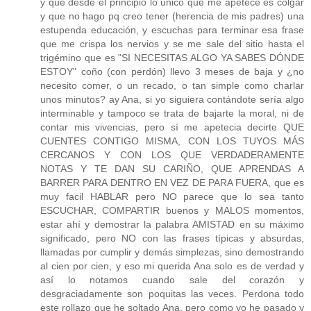
y que desde el principio lo único que me apetece es colgar
y que no hago pq creo tener (herencia de mis padres) una
estupenda educación, y escuchas para terminar esa frase
que me crispa los nervios y se me sale del sitio hasta el
trigémino que es "SI NECESITAS ALGO YA SABES DÓNDE
ESTOY" coño (con perdón) llevo 3 meses de baja y ¿no
necesito comer, o un recado, o tan simple como charlar
unos minutos? ay Ana, si yo siguiera contándote sería algo
interminable y tampoco se trata de bajarte la moral, ni de
contar mis vivencias, pero sí me apetecia decirte QUE
CUENTES CONTIGO MISMA, CON LOS TUYOS MÁS
CERCANOS Y CON LOS QUE VERDADERAMENTE
NOTAS Y TE DAN SU CARIÑO, QUE APRENDAS A
BARRER PARA DENTRO EN VEZ DE PARA FUERA, que es
muy facil HABLAR pero NO parece que lo sea tanto
ESCUCHAR, COMPARTIR buenos y MALOS momentos,
estar ahí y demostrar la palabra AMISTAD en su máximo
significado, pero NO con las frases típicas y absurdas,
llamadas por cumplir y demás simplezas, sino demostrando
al cien por cien, y eso mi querida Ana solo es de verdad y
así lo notamos cuando sale del corazón y
desgraciadamente son poquitas las veces. Perdona todo
este rollazo que he soltado Ana, pero como yo he pasado y