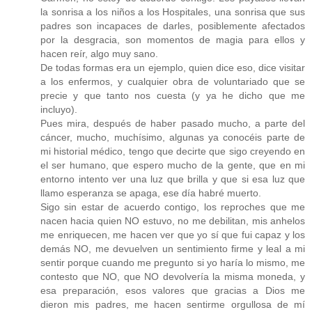
la sonrisa a los niños a los Hospitales, una sonrisa que sus
padres son incapaces de darles, posiblemente afectados
por la desgracia, son momentos de magia para ellos y
hacen reír, algo muy sano.
De todas formas era un ejemplo, quien dice eso, dice visitar
a los enfermos, y cualquier obra de voluntariado que se
precie y que tanto nos cuesta (y ya he dicho que me
incluyo).
Pues mira, después de haber pasado mucho, a parte del
cáncer, mucho, muchísimo, algunas ya conocéis parte de
mi historial médico, tengo que decirte que sigo creyendo en
el ser humano, que espero mucho de la gente, que en mi
entorno intento ver una luz que brilla y que si esa luz que
llamo esperanza se apaga, ese día habré muerto.
Sigo sin estar de acuerdo contigo, los reproches que me
nacen hacia quien NO estuvo, no me debilitan, mis anhelos
me enriquecen, me hacen ver que yo sí que fui capaz y los
demás NO, me devuelven un sentimiento firme y leal a mi
sentir porque cuando me pregunto si yo haría lo mismo, me
contesto que NO, que NO devolvería la misma moneda, y
esa preparación, esos valores que gracias a Dios me
dieron mis padres, me hacen sentirme orgullosa de mí