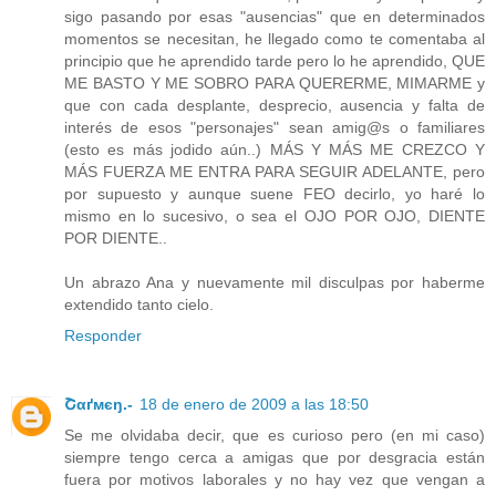
sigo pasando por esas "ausencias" que en determinados
momentos se necesitan, he llegado como te comentaba al
principio que he aprendido tarde pero lo he aprendido, QUE
ME BASTO Y ME SOBRO PARA QUERERME, MIMARME y
que con cada desplante, desprecio, ausencia y falta de
interés de esos "personajes" sean amig@s o familiares
(esto es más jodido aún..) MÁS Y MÁS ME CREZCO Y
MÁS FUERZA ME ENTRA PARA SEGUIR ADELANTE, pero
por supuesto y aunque suene FEO decirlo, yo haré lo
mismo en lo sucesivo, o sea el OJO POR OJO, DIENTE
POR DIENTE..
Un abrazo Ana y nuevamente mil disculpas por haberme
extendido tanto cielo.
Responder
Շαґмєŋ.-
18 de enero de 2009 a las 18:50
Se me olvidaba decir, que es curioso pero (en mi caso)
siempre tengo cerca a amigas que por desgracia están
fuera por motivos laborales y no hay vez que vengan a