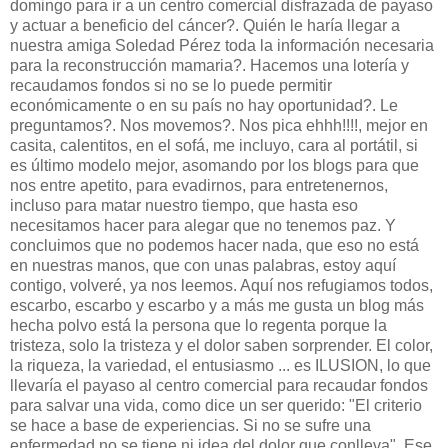
domingo para ir a un centro comercial disfrazada de payaso
y actuar a beneficio del cáncer?. Quién le haría llegar a
nuestra amiga Soledad Pérez toda la información necesaria
para la reconstrucción mamaria?. Hacemos una lotería y
recaudamos fondos si no se lo puede permitir
económicamente o en su país no hay oportunidad?. Le
preguntamos?. Nos movemos?. Nos pica ehhh!!!!, mejor en
casita, calentitos, en el sofá, me incluyo, cara al portátil, si
es último modelo mejor, asomando por los blogs para que
nos entre apetito, para evadirnos, para entretenernos,
incluso para matar nuestro tiempo, que hasta eso
necesitamos hacer para alegar que no tenemos paz. Y
concluimos que no podemos hacer nada, que eso no está
en nuestras manos, que con unas palabras, estoy aquí
contigo, volveré, ya nos leemos. Aquí nos refugiamos todos,
escarbo, escarbo y escarbo y a más me gusta un blog más
hecha polvo está la persona que lo regenta porque la
tristeza, solo la tristeza y el dolor saben sorprender. El color,
la riqueza, la variedad, el entusiasmo ... es ILUSION, lo que
llevaría el payaso al centro comercial para recaudar fondos
para salvar una vida, como dice un ser querido: "El criterio
se hace a base de experiencias. Si no se sufre una
enfermedad no se tiene ni idea del dolor que conlleva". Ese