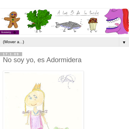
▼
17.1.09
No soy yo, es Adormidera