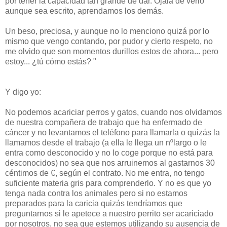
por tener la capacidad tan grande de dar. Ojalá de verlo
aunque sea escrito, aprendamos los demás.
Un beso, preciosa, y aunque no lo menciono quizá por lo
mismo que vengo contando, por pudor y cierto respeto, no
me olvido que son momentos durillos estos de ahora... pero
estoy... ¿tú cómo estás? "
Y digo yo:
No podemos acariciar perros y gatos, cuando nos olvidamos
de nuestra compañera de trabajo que ha enfermado de
cáncer y no levantamos el teléfono para llamarla o quizás la
llamamos desde el trabajo (a ella le llega un nºlargo o le
entra como desconocido y no lo coge porque no está para
desconocidos) no sea que nos arruinemos al gastarnos 30
céntimos de €, según el contrato. No me entra, no tengo
suficiente materia gris para comprenderlo. Y no es que yo
tenga nada contra los animales pero si no estamos
preparados para la caricia quizás tendríamos que
preguntarnos si le apetece a nuestro perrito ser acariciado
por nosotros, no sea que estemos utilizando su ausencia de