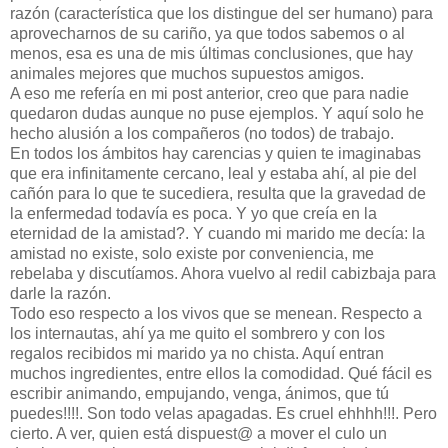
razón (característica que los distingue del ser humano) para
aprovecharnos de su cariño, ya que todos sabemos o al
menos, esa es una de mis últimas conclusiones, que hay
animales mejores que muchos supuestos amigos.
A eso me refería en mi post anterior, creo que para nadie
quedaron dudas aunque no puse ejemplos. Y aquí solo he
hecho alusión a los compañeros (no todos) de trabajo.
En todos los ámbitos hay carencias y quien te imaginabas
que era infinitamente cercano, leal y estaba ahí, al pie del
cañón para lo que te sucediera, resulta que la gravedad de
la enfermedad todavía es poca. Y yo que creía en la
eternidad de la amistad?. Y cuando mi marido me decía: la
amistad no existe, solo existe por conveniencia, me
rebelaba y discutíamos. Ahora vuelvo al redil cabizbaja para
darle la razón.
Todo eso respecto a los vivos que se menean. Respecto a
los internautas, ahí ya me quito el sombrero y con los
regalos recibidos mi marido ya no chista. Aquí entran
muchos ingredientes, entre ellos la comodidad. Qué fácil es
escribir animando, empujando, venga, ánimos, que tú
puedes!!!!. Son todo velas apagadas. Es cruel ehhhh!!!. Pero
cierto. A ver, quien está dispuest@ a mover el culo un