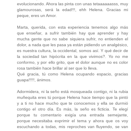
evolucionando. Ahora las pinta con unas tetaaaaaasss, muy
glamourosas, será la edad!!!, ehh Helena. Gracias mi
peque, eres un Amor.
Marta, querida, con esta experiencia tenemos algo más
que enseñar, a sufrir también hay que aprender y hay
mucha gente que no sabe siquiera sufrir, no entienden el
dolor, a nada que les pasa ya están pidiendo un analgésico,
es nuestra cultura, la occidental, somos así. Y qué decir de
la sociedad tan hipócrita en la que vivimos?. Yo no me
conformo, y por ello grito, que el dolor aunque no es color
rosa también hace brillar al ser que lo lleva.
Qué gracia, tú como Helena ocupando espacio, gracias
guapa!!!!!, ánimos.
Adormidera, ni la seño está mosqueada contigo, ni la rubia
muñequita eres tú porque Helena hace tiempo que la pintó
y a ti no hace mucho que te conocemos y ella se durmió
contigo el otro día. Es más, la seño es ficticia. Te elegí
porque tu comentario exigía una entrada semejante,
porque necesitaba exprimir el tema y ahora que os voy
escuchando a todas, mis reproches van fluyendo, se van