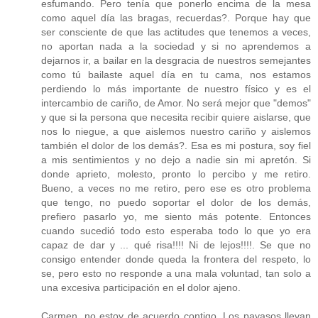
esfumando. Pero tenía que ponerlo encima de la mesa
como aquel día las bragas, recuerdas?. Porque hay que
ser consciente de que las actitudes que tenemos a veces,
no aportan nada a la sociedad y si no aprendemos a
dejarnos ir, a bailar en la desgracia de nuestros semejantes
como tú bailaste aquel día en tu cama, nos estamos
perdiendo lo más importante de nuestro físico y es el
intercambio de cariño, de Amor. No será mejor que "demos"
y que si la persona que necesita recibir quiere aislarse, que
nos lo niegue, a que aislemos nuestro cariño y aislemos
también el dolor de los demás?. Esa es mi postura, soy fiel
a mis sentimientos y no dejo a nadie sin mi apretón. Si
donde aprieto, molesto, pronto lo percibo y me retiro.
Bueno, a veces no me retiro, pero ese es otro problema
que tengo, no puedo soportar el dolor de los demás,
prefiero pasarlo yo, me siento más potente. Entonces
cuando sucedió todo esto esperaba todo lo que yo era
capaz de dar y ... qué risa!!!! Ni de lejos!!!!. Se que no
consigo entender donde queda la frontera del respeto, lo
se, pero esto no responde a una mala voluntad, tan solo a
una excesiva participación en el dolor ajeno.
Carmen, no estoy de acuerdo contigo. Los payasos llevan