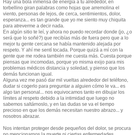
Hay una bola inmensa de energía a tu alrededor, en
torbellino giran palabras como hojas que arremolina el
viento, personas de lejos, de cerca, sentimientos, dolor,
esperanza... es tan grande que yo me siento muy chiquita
para atreverme a decir nada.
En algún sitio te leí, y ahora no puedo recordar donde (jo, ¿o
será que lo soñé?) que recibías más de fuera pero que a lo
mejor tu gente cercana se había mantenido alejada por
respeto. Y ahí me sentí tocada. Porque quizá a mí con la
gente que me rodea también me cuesta más. Cuesta porque
piensas que incomodas, porque yo misma exijo para mis
problemas médicos distancia y soledad, y pienso que los
demás funcionan igual.
Alguna vez me pasó dar mil vueltas alrededor del teléfono,
dudar si cogerlo para preguntar a alguien cómo le va... es
algo tan personal... nos equivocamos tanto en dibujar los
límites al respeto debido a la intimidad que luego no
sabemos saltárnoslo, y en las dudas se va el tiempo
precioso en que los demás necesitan nuestro abrazo... y
nosotros abrazar.
Nos intentan proteger desde pequeños del dolor, se procura
no mencionarnos la muerte ni ciertas enfermedades,