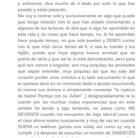
y animarme, dice mucho de ti dado por todo lo que has
pasado y estás pasando..
Me voy a centrar solo y exclusivamente en algo que puede
que tenga relación con lo que has estado comentando y
algunas de tus lectoras, te diré que si algo he aprendido en
esta vida y no creas que hace tiempo, no, lo he aprendido
hace poquito tiempo, es que solo puedes y DEBES contar
con lo que más cerca tienes de ti, o sea tu marido y tus
hij@s, puede que haya alguna buena amistad que se
precie de serlo y que así te lo esté demostrando, pero para
qué nos vamos a engañar, aon muy poquitas las amistades
que sepan entender, muy poquitas las que les sale del
corazón perder unos minutos a tu lado escuchando lo que
te apetece decir en un momento dado o quizás escuchando
tú misma sus ánimos o simplemente comentar "la ruptura
de Isabel Pantoja con su Julián" ;) desgraciadamente te lo
cuento por las muchas malas experiencias que en este
sentido he tenido y sigo teniendo, no sabes como ME
REVIENTA cuando me encuentro de baja laboral como es
el caso ahora mismo nuevamente y muy de vez en cuando
SUENA mi teléfono (jamás una visita) así como uy voy a
cumplir..) y después de escuchar un montón de SANDECES