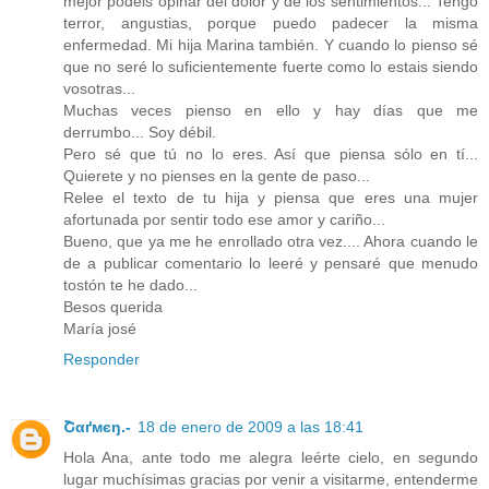
mejor podeis opinar del dolor y de los sentimientos... Tengo
terror, angustias, porque puedo padecer la misma
enfermedad. Mi hija Marina también. Y cuando lo pienso sé
que no seré lo suficientemente fuerte como lo estais siendo
vosotras...
Muchas veces pienso en ello y hay días que me
derrumbo... Soy débil.
Pero sé que tú no lo eres. Así que piensa sólo en tí...
Quierete y no pienses en la gente de paso...
Relee el texto de tu hija y piensa que eres una mujer
afortunada por sentir todo ese amor y cariño...
Bueno, que ya me he enrollado otra vez.... Ahora cuando le
de a publicar comentario lo leeré y pensaré que menudo
tostón te he dado...
Besos querida
María josé
Responder
Շαґмєŋ.-
18 de enero de 2009 a las 18:41
Hola Ana, ante todo me alegra leérte cielo, en segundo
lugar muchísimas gracias por venir a visitarme, entenderme