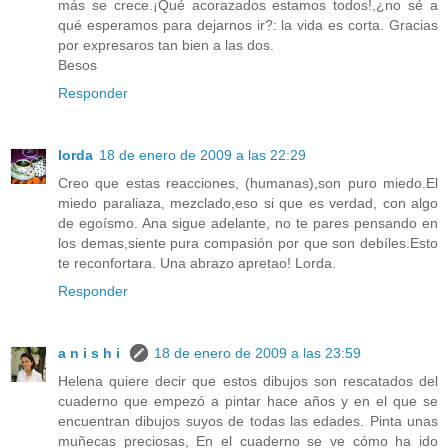
más se crece.¡Qué acorazados estamos todos!,¿no sé a
qué esperamos para dejarnos ir?: la vida es corta. Gracias
por expresaros tan bien a las dos.
Besos
Responder
lorda
18 de enero de 2009 a las 22:29
Creo que estas reacciones, (humanas),son puro miedo.El
miedo paraliaza, mezclado,eso si que es verdad, con algo
de egoísmo. Ana sigue adelante, no te pares pensando en
los demas,siente pura compasión por que son debíles.Esto
te reconfortara. Una abrazo apretao! Lorda.
Responder
a n i s h i
18 de enero de 2009 a las 23:59
Helena quiere decir que estos dibujos son rescatados del
cuaderno que empezó a pintar hace años y en el que se
encuentran dibujos suyos de todas las edades. Pinta unas
muñecas preciosas, En el cuaderno se ve cómo ha ido