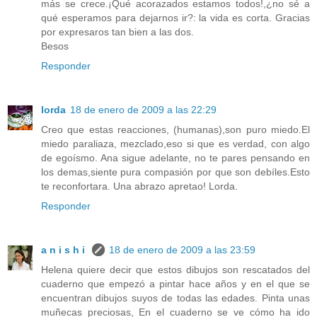
más se crece.¡Qué acorazados estamos todos!,¿no sé a
qué esperamos para dejarnos ir?: la vida es corta. Gracias
por expresaros tan bien a las dos.
Besos
Responder
lorda
18 de enero de 2009 a las 22:29
Creo que estas reacciones, (humanas),son puro miedo.El
miedo paraliaza, mezclado,eso si que es verdad, con algo
de egoísmo. Ana sigue adelante, no te pares pensando en
los demas,siente pura compasión por que son debíles.Esto
te reconfortara. Una abrazo apretao! Lorda.
Responder
a n i s h i
18 de enero de 2009 a las 23:59
Helena quiere decir que estos dibujos son rescatados del
cuaderno que empezó a pintar hace años y en el que se
encuentran dibujos suyos de todas las edades. Pinta unas
muñecas preciosas, En el cuaderno se ve cómo ha ido