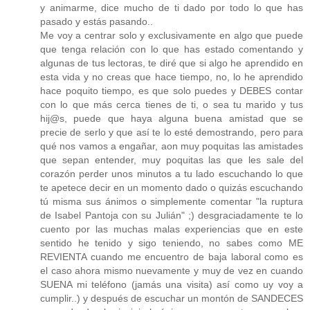
y animarme, dice mucho de ti dado por todo lo que has
pasado y estás pasando..
Me voy a centrar solo y exclusivamente en algo que puede
que tenga relación con lo que has estado comentando y
algunas de tus lectoras, te diré que si algo he aprendido en
esta vida y no creas que hace tiempo, no, lo he aprendido
hace poquito tiempo, es que solo puedes y DEBES contar
con lo que más cerca tienes de ti, o sea tu marido y tus
hij@s, puede que haya alguna buena amistad que se
precie de serlo y que así te lo esté demostrando, pero para
qué nos vamos a engañar, aon muy poquitas las amistades
que sepan entender, muy poquitas las que les sale del
corazón perder unos minutos a tu lado escuchando lo que
te apetece decir en un momento dado o quizás escuchando
tú misma sus ánimos o simplemente comentar "la ruptura
de Isabel Pantoja con su Julián" ;) desgraciadamente te lo
cuento por las muchas malas experiencias que en este
sentido he tenido y sigo teniendo, no sabes como ME
REVIENTA cuando me encuentro de baja laboral como es
el caso ahora mismo nuevamente y muy de vez en cuando
SUENA mi teléfono (jamás una visita) así como uy voy a
cumplir..) y después de escuchar un montón de SANDECES