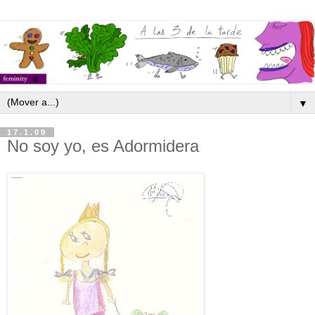
▼
17.1.09
No soy yo, es Adormidera