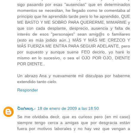
sigo pasando por esas "ausencias" que en determinados
momentos se necesitan, he llegado como te comentaba al
principio que he aprendido tarde pero lo he aprendido, QUE
ME BASTO Y ME SOBRO PARA QUERERME, MIMARME y
que con cada desplante, desprecio, ausencia y falta de
interés de esos "personajes" sean amig@s o familiares
(esto es más jodido aún..) MÁS Y MÁS ME CREZCO Y
MÁS FUERZA ME ENTRA PARA SEGUIR ADELANTE, pero
por supuesto y aunque suene FEO decirlo, yo haré lo
mismo en lo sucesivo, o sea el OJO POR OJO, DIENTE
POR DIENTE..
Un abrazo Ana y nuevamente mil disculpas por haberme
extendido tanto cielo.
Responder
Շαґмєŋ.-
18 de enero de 2009 a las 18:50
Se me olvidaba decir, que es curioso pero (en mi caso)
siempre tengo cerca a amigas que por desgracia están
fuera por motivos laborales y no hay vez que vengan a