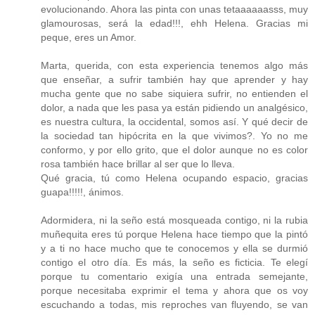
evolucionando. Ahora las pinta con unas tetaaaaaasss, muy
glamourosas, será la edad!!!, ehh Helena. Gracias mi
peque, eres un Amor.
Marta, querida, con esta experiencia tenemos algo más
que enseñar, a sufrir también hay que aprender y hay
mucha gente que no sabe siquiera sufrir, no entienden el
dolor, a nada que les pasa ya están pidiendo un analgésico,
es nuestra cultura, la occidental, somos así. Y qué decir de
la sociedad tan hipócrita en la que vivimos?. Yo no me
conformo, y por ello grito, que el dolor aunque no es color
rosa también hace brillar al ser que lo lleva.
Qué gracia, tú como Helena ocupando espacio, gracias
guapa!!!!!, ánimos.
Adormidera, ni la seño está mosqueada contigo, ni la rubia
muñequita eres tú porque Helena hace tiempo que la pintó
y a ti no hace mucho que te conocemos y ella se durmió
contigo el otro día. Es más, la seño es ficticia. Te elegí
porque tu comentario exigía una entrada semejante,
porque necesitaba exprimir el tema y ahora que os voy
escuchando a todas, mis reproches van fluyendo, se van