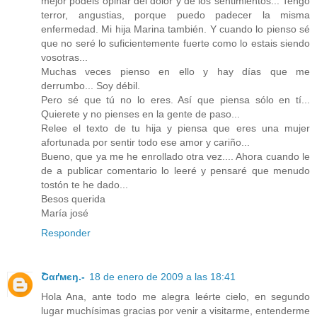
mejor podeis opinar del dolor y de los sentimientos... Tengo
terror, angustias, porque puedo padecer la misma
enfermedad. Mi hija Marina también. Y cuando lo pienso sé
que no seré lo suficientemente fuerte como lo estais siendo
vosotras...
Muchas veces pienso en ello y hay días que me
derrumbo... Soy débil.
Pero sé que tú no lo eres. Así que piensa sólo en tí...
Quierete y no pienses en la gente de paso...
Relee el texto de tu hija y piensa que eres una mujer
afortunada por sentir todo ese amor y cariño...
Bueno, que ya me he enrollado otra vez.... Ahora cuando le
de a publicar comentario lo leeré y pensaré que menudo
tostón te he dado...
Besos querida
María josé
Responder
Շαґмєŋ.-
18 de enero de 2009 a las 18:41
Hola Ana, ante todo me alegra leérte cielo, en segundo
lugar muchísimas gracias por venir a visitarme, entenderme