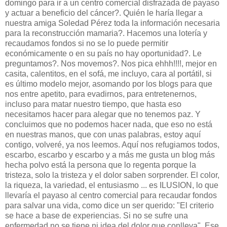
domingo para ir a un centro comercial disfrazada de payaso
y actuar a beneficio del cáncer?. Quién le haría llegar a
nuestra amiga Soledad Pérez toda la información necesaria
para la reconstrucción mamaria?. Hacemos una lotería y
recaudamos fondos si no se lo puede permitir
económicamente o en su país no hay oportunidad?. Le
preguntamos?. Nos movemos?. Nos pica ehhh!!!!, mejor en
casita, calentitos, en el sofá, me incluyo, cara al portátil, si
es último modelo mejor, asomando por los blogs para que
nos entre apetito, para evadirnos, para entretenernos,
incluso para matar nuestro tiempo, que hasta eso
necesitamos hacer para alegar que no tenemos paz. Y
concluimos que no podemos hacer nada, que eso no está
en nuestras manos, que con unas palabras, estoy aquí
contigo, volveré, ya nos leemos. Aquí nos refugiamos todos,
escarbo, escarbo y escarbo y a más me gusta un blog más
hecha polvo está la persona que lo regenta porque la
tristeza, solo la tristeza y el dolor saben sorprender. El color,
la riqueza, la variedad, el entusiasmo ... es ILUSION, lo que
llevaría el payaso al centro comercial para recaudar fondos
para salvar una vida, como dice un ser querido: "El criterio
se hace a base de experiencias. Si no se sufre una
enfermedad no se tiene ni idea del dolor que conlleva". Ese