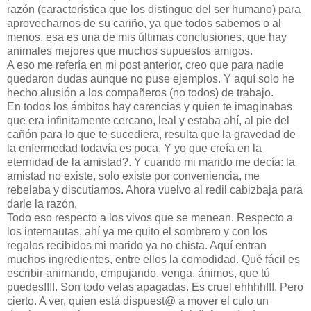
razón (característica que los distingue del ser humano) para
aprovecharnos de su cariño, ya que todos sabemos o al
menos, esa es una de mis últimas conclusiones, que hay
animales mejores que muchos supuestos amigos.
A eso me refería en mi post anterior, creo que para nadie
quedaron dudas aunque no puse ejemplos. Y aquí solo he
hecho alusión a los compañeros (no todos) de trabajo.
En todos los ámbitos hay carencias y quien te imaginabas
que era infinitamente cercano, leal y estaba ahí, al pie del
cañón para lo que te sucediera, resulta que la gravedad de
la enfermedad todavía es poca. Y yo que creía en la
eternidad de la amistad?. Y cuando mi marido me decía: la
amistad no existe, solo existe por conveniencia, me
rebelaba y discutíamos. Ahora vuelvo al redil cabizbaja para
darle la razón.
Todo eso respecto a los vivos que se menean. Respecto a
los internautas, ahí ya me quito el sombrero y con los
regalos recibidos mi marido ya no chista. Aquí entran
muchos ingredientes, entre ellos la comodidad. Qué fácil es
escribir animando, empujando, venga, ánimos, que tú
puedes!!!!. Son todo velas apagadas. Es cruel ehhhh!!!. Pero
cierto. A ver, quien está dispuest@ a mover el culo un