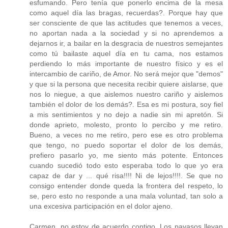
esfumando. Pero tenía que ponerlo encima de la mesa
como aquel día las bragas, recuerdas?. Porque hay que
ser consciente de que las actitudes que tenemos a veces,
no aportan nada a la sociedad y si no aprendemos a
dejarnos ir, a bailar en la desgracia de nuestros semejantes
como tú bailaste aquel día en tu cama, nos estamos
perdiendo lo más importante de nuestro físico y es el
intercambio de cariño, de Amor. No será mejor que "demos"
y que si la persona que necesita recibir quiere aislarse, que
nos lo niegue, a que aislemos nuestro cariño y aislemos
también el dolor de los demás?. Esa es mi postura, soy fiel
a mis sentimientos y no dejo a nadie sin mi apretón. Si
donde aprieto, molesto, pronto lo percibo y me retiro.
Bueno, a veces no me retiro, pero ese es otro problema
que tengo, no puedo soportar el dolor de los demás,
prefiero pasarlo yo, me siento más potente. Entonces
cuando sucedió todo esto esperaba todo lo que yo era
capaz de dar y ... qué risa!!!! Ni de lejos!!!!. Se que no
consigo entender donde queda la frontera del respeto, lo
se, pero esto no responde a una mala voluntad, tan solo a
una excesiva participación en el dolor ajeno.
Carmen, no estoy de acuerdo contigo. Los payasos llevan