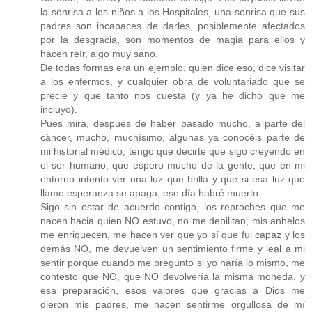
la sonrisa a los niños a los Hospitales, una sonrisa que sus
padres son incapaces de darles, posiblemente afectados
por la desgracia, son momentos de magia para ellos y
hacen reír, algo muy sano.
De todas formas era un ejemplo, quien dice eso, dice visitar
a los enfermos, y cualquier obra de voluntariado que se
precie y que tanto nos cuesta (y ya he dicho que me
incluyo).
Pues mira, después de haber pasado mucho, a parte del
cáncer, mucho, muchísimo, algunas ya conocéis parte de
mi historial médico, tengo que decirte que sigo creyendo en
el ser humano, que espero mucho de la gente, que en mi
entorno intento ver una luz que brilla y que si esa luz que
llamo esperanza se apaga, ese día habré muerto.
Sigo sin estar de acuerdo contigo, los reproches que me
nacen hacia quien NO estuvo, no me debilitan, mis anhelos
me enriquecen, me hacen ver que yo sí que fui capaz y los
demás NO, me devuelven un sentimiento firme y leal a mi
sentir porque cuando me pregunto si yo haría lo mismo, me
contesto que NO, que NO devolvería la misma moneda, y
esa preparación, esos valores que gracias a Dios me
dieron mis padres, me hacen sentirme orgullosa de mí