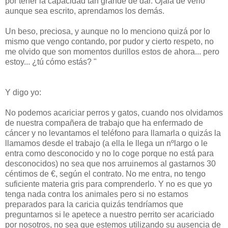
por tener la capacidad tan grande de dar. Ojalá de verlo
aunque sea escrito, aprendamos los demás.
Un beso, preciosa, y aunque no lo menciono quizá por lo
mismo que vengo contando, por pudor y cierto respeto, no
me olvido que son momentos durillos estos de ahora... pero
estoy... ¿tú cómo estás? "
Y digo yo:
No podemos acariciar perros y gatos, cuando nos olvidamos
de nuestra compañera de trabajo que ha enfermado de
cáncer y no levantamos el teléfono para llamarla o quizás la
llamamos desde el trabajo (a ella le llega un nºlargo o le
entra como desconocido y no lo coge porque no está para
desconocidos) no sea que nos arruinemos al gastarnos 30
céntimos de €, según el contrato. No me entra, no tengo
suficiente materia gris para comprenderlo. Y no es que yo
tenga nada contra los animales pero si no estamos
preparados para la caricia quizás tendríamos que
preguntarnos si le apetece a nuestro perrito ser acariciado
por nosotros, no sea que estemos utilizando su ausencia de