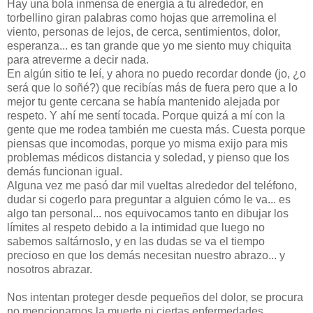
Hay una bola inmensa de energía a tu alrededor, en
torbellino giran palabras como hojas que arremolina el
viento, personas de lejos, de cerca, sentimientos, dolor,
esperanza... es tan grande que yo me siento muy chiquita
para atreverme a decir nada.
En algún sitio te leí, y ahora no puedo recordar donde (jo, ¿o
será que lo soñé?) que recibías más de fuera pero que a lo
mejor tu gente cercana se había mantenido alejada por
respeto. Y ahí me sentí tocada. Porque quizá a mí con la
gente que me rodea también me cuesta más. Cuesta porque
piensas que incomodas, porque yo misma exijo para mis
problemas médicos distancia y soledad, y pienso que los
demás funcionan igual.
Alguna vez me pasó dar mil vueltas alrededor del teléfono,
dudar si cogerlo para preguntar a alguien cómo le va... es
algo tan personal... nos equivocamos tanto en dibujar los
límites al respeto debido a la intimidad que luego no
sabemos saltárnoslo, y en las dudas se va el tiempo
precioso en que los demás necesitan nuestro abrazo... y
nosotros abrazar.
Nos intentan proteger desde pequeños del dolor, se procura
no mencionarnos la muerte ni ciertas enfermedades,