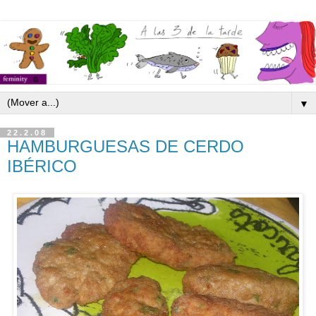
▼
22.2.08
HAMBURGUESAS DE CERDO
IBÉRICO