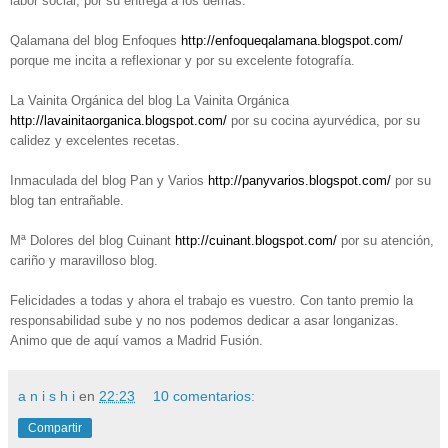
labor social, por su entrega a los demás.
Qalamana del blog Enfoques
http://enfoqueqalamana.blogspot.com/
porque me incita a reflexionar y por su excelente fotografía.
La Vainita Orgánica del blog La Vainita Orgánica
http://lavainitaorganica.blogspot.com/
por su cocina ayurvédica, por su
calidez y excelentes recetas.
Inmaculada del blog Pan y Varios
http://panyvarios.blogspot.com/
por su
blog tan entrañable.
Mª Dolores del blog Cuinant
http://cuinant.blogspot.com/
por su atención,
cariño y maravilloso blog.
Felicidades a todas y ahora el trabajo es vuestro. Con tanto premio la
responsabilidad sube y no nos podemos dedicar a asar longanizas.
Animo que de aquí vamos a Madrid Fusión.
a n i s h i
en
22:23
10 comentarios:
Compartir