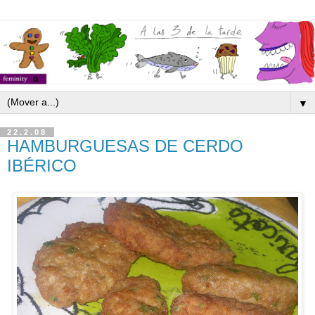
▼
22.2.08
HAMBURGUESAS DE CERDO
IBÉRICO