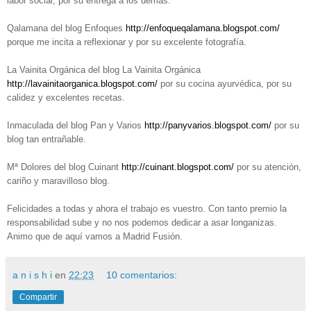
labor social, por su entrega a los demás.
Qalamana del blog Enfoques
http://enfoqueqalamana.blogspot.com/
porque me incita a reflexionar y por su excelente fotografía.
La Vainita Orgánica del blog La Vainita Orgánica
http://lavainitaorganica.blogspot.com/
por su cocina ayurvédica, por su
calidez y excelentes recetas.
Inmaculada del blog Pan y Varios
http://panyvarios.blogspot.com/
por su
blog tan entrañable.
Mª Dolores del blog Cuinant
http://cuinant.blogspot.com/
por su atención,
cariño y maravilloso blog.
Felicidades a todas y ahora el trabajo es vuestro. Con tanto premio la
responsabilidad sube y no nos podemos dedicar a asar longanizas.
Animo que de aquí vamos a Madrid Fusión.
a n i s h i
en
22:23
10 comentarios:
Compartir