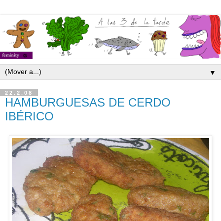
▼
22.2.08
HAMBURGUESAS DE CERDO
IBÉRICO