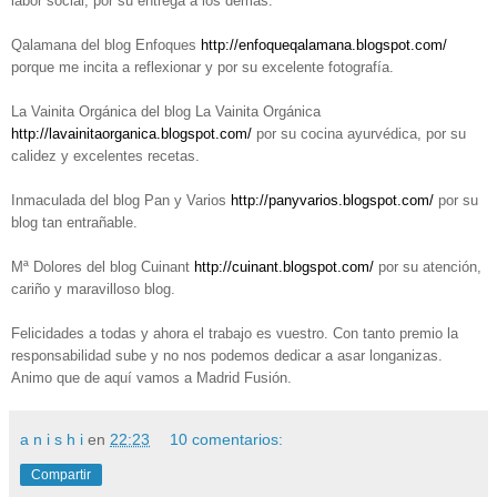
labor social, por su entrega a los demás.
Qalamana del blog Enfoques
http://enfoqueqalamana.blogspot.com/
porque me incita a reflexionar y por su excelente fotografía.
La Vainita Orgánica del blog La Vainita Orgánica
http://lavainitaorganica.blogspot.com/
por su cocina ayurvédica, por su
calidez y excelentes recetas.
Inmaculada del blog Pan y Varios
http://panyvarios.blogspot.com/
por su
blog tan entrañable.
Mª Dolores del blog Cuinant
http://cuinant.blogspot.com/
por su atención,
cariño y maravilloso blog.
Felicidades a todas y ahora el trabajo es vuestro. Con tanto premio la
responsabilidad sube y no nos podemos dedicar a asar longanizas.
Animo que de aquí vamos a Madrid Fusión.
a n i s h i
en
22:23
10 comentarios:
Compartir