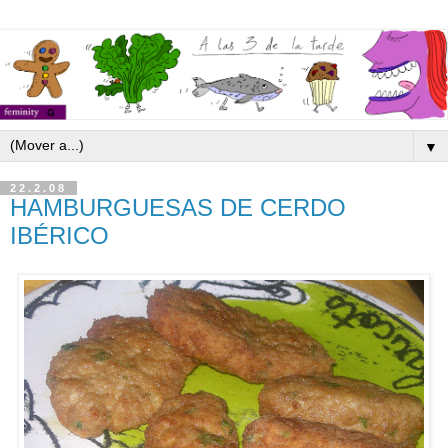
▼
22.2.08
HAMBURGUESAS DE CERDO
IBÉRICO