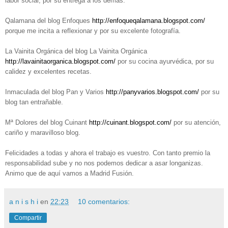
labor social, por su entrega a los demás.
Qalamana del blog Enfoques
http://enfoqueqalamana.blogspot.com/
porque me incita a reflexionar y por su excelente fotografía.
La Vainita Orgánica del blog La Vainita Orgánica
http://lavainitaorganica.blogspot.com/
por su cocina ayurvédica, por su
calidez y excelentes recetas.
Inmaculada del blog Pan y Varios
http://panyvarios.blogspot.com/
por su
blog tan entrañable.
Mª Dolores del blog Cuinant
http://cuinant.blogspot.com/
por su atención,
cariño y maravilloso blog.
Felicidades a todas y ahora el trabajo es vuestro. Con tanto premio la
responsabilidad sube y no nos podemos dedicar a asar longanizas.
Animo que de aquí vamos a Madrid Fusión.
a n i s h i
en
22:23
10 comentarios:
Compartir