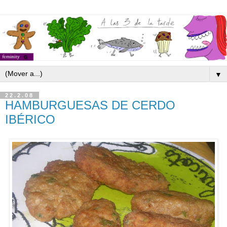
▼
22.2.08
HAMBURGUESAS DE CERDO
IBÉRICO