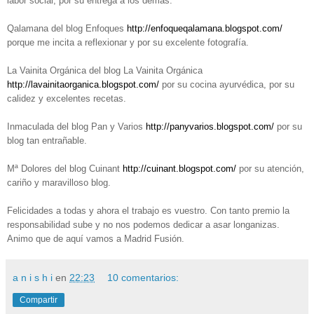
labor social, por su entrega a los demás.
Qalamana del blog Enfoques
http://enfoqueqalamana.blogspot.com/
porque me incita a reflexionar y por su excelente fotografía.
La Vainita Orgánica del blog La Vainita Orgánica
http://lavainitaorganica.blogspot.com/
por su cocina ayurvédica, por su
calidez y excelentes recetas.
Inmaculada del blog Pan y Varios
http://panyvarios.blogspot.com/
por su
blog tan entrañable.
Mª Dolores del blog Cuinant
http://cuinant.blogspot.com/
por su atención,
cariño y maravilloso blog.
Felicidades a todas y ahora el trabajo es vuestro. Con tanto premio la
responsabilidad sube y no nos podemos dedicar a asar longanizas.
Animo que de aquí vamos a Madrid Fusión.
a n i s h i
en
22:23
10 comentarios:
Compartir