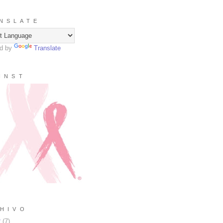
N S L A T E
d by
Translate
I N S T
H I V O
2
(
7
)