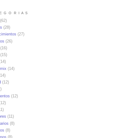
E G O R I A S
(62)
as
(28)
cimientos
(27)
os
(26)
(16)
(15)
14)
mix
(14)
14)
d
(12)
)
ientos
(12)
12)
1)
res
(11)
arios
(8)
vos
(8)
nos
(8)