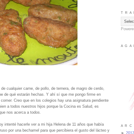
T R A 
Powere
A G A 
de cualquier carne, de pollo, de ternera, de magro de cerdo,
be de qué estarán hechas. Y ahí sí que me pongo firme en
 comer. Creo que en los colegios hay una asignatura pendiente
ien a todos nuestros hijos porque la Cocina es Salud, es
que nos acerca a todos.
y intenté hacerle ver a mi hija Helena de 11 años que había
A R C 
e ruso por una bechamel para que percibiera el gusto del lácteo y
►
201