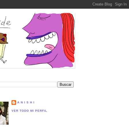
A N I S H I
VER TODO MI PERFIL