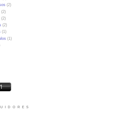
sos
(2)
(2)
(2)
s
(2)
s
(1)
ulos
(1)
)
 U I D O R E S