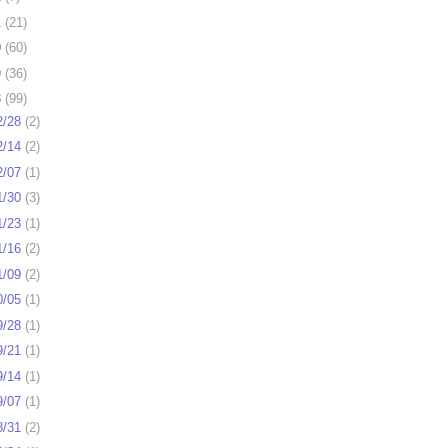
1
(
21
)
0
(
60
)
9
(
36
)
8
(
99
)
2/28
(
2
)
2/14
(
2
)
2/07
(
1
)
1/30
(
3
)
1/23
(
1
)
1/16
(
2
)
1/09
(
2
)
0/05
(
1
)
9/28
(
1
)
9/21
(
1
)
9/14
(
1
)
9/07
(
1
)
8/31
(
2
)