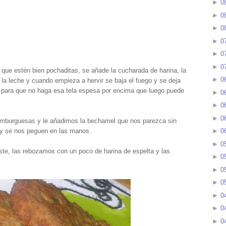
►
0
►
0
►
0
►
0
►
0
►
0
ta que estén bien pochaditas, se añade la cucharada de harina, la
►
0
la leche y cuando empieza a hervir se baja el fuego y se deja
a para que no haga esa tela espesa por encima que luego puede
►
0
►
0
►
0
amburguesas y le añadimos la bechamel que nos parezca sin
 y se nos peguen en las manos.
►
0
►
0
te, las rebozamos con un poco de harina de espelta y las
►
0
►
0
►
0
►
0
►
0
►
0