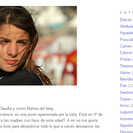
C A T 
Dulces
Verdur
Agrade
Pescad
Carnes
Cáncer
Frutas
(
Thermo
Varios
(
Navida
Pan
(12
Sentim
Sopas
(
Arroz
(1
Claudia y como Marisa del blog
Legumb
conoce, es una joven apasionada por la vela. Está en 3º de
Anivers
r a las madres con hijos de esta edad?. A mí no me gusta
Aperiti
mo éste para despotricar todo lo que a veces deseamos las
Desayu