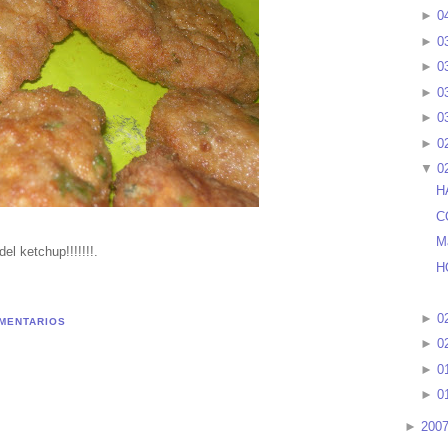
►
0
►
0
►
0
►
0
►
0
►
0
▼
0
H
C
M
el ketchup!!!!!!!.
H
►
0
MENTARIOS
►
0
►
0
►
0
►
200