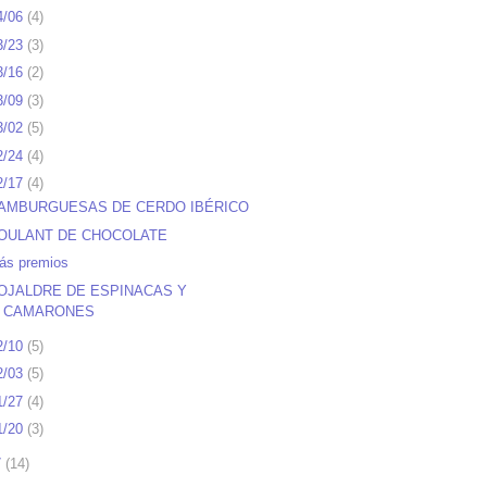
4/06
(
4
)
3/23
(
3
)
3/16
(
2
)
3/09
(
3
)
3/02
(
5
)
2/24
(
4
)
2/17
(
4
)
AMBURGUESAS DE CERDO IBÉRICO
OULANT DE CHOCOLATE
ás premios
OJALDRE DE ESPINACAS Y
CAMARONES
2/10
(
5
)
2/03
(
5
)
1/27
(
4
)
1/20
(
3
)
7
(
14
)