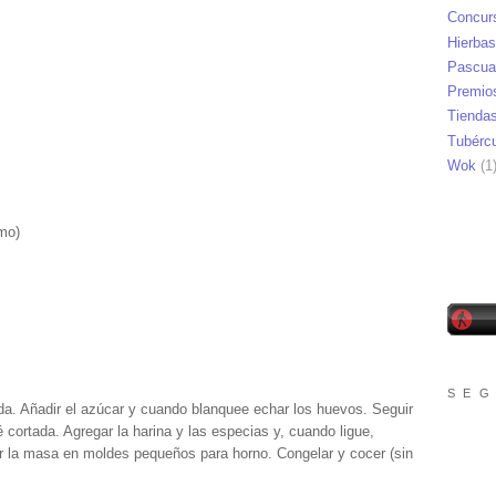
Concur
Hierbas
Pascua
Premio
Tienda
Tubérc
Wok
(1
mo)
S E G
a. Añadir el azúcar y cuando blanquee echar los huevos. Seguir
cortada. Agregar la harina y las especias y, cuando ligue,
ner la masa en moldes pequeños para horno. Congelar y cocer (sin