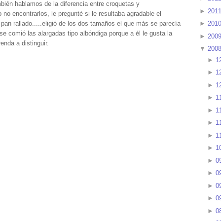
mbién hablamos de la diferencia entre croquetas y
►
201
no encontrarlos, le pregunté si le resultaba agradable el
 pan rallado.....eligió de los dos tamaños el que más se parecía
►
201
 comió las alargadas tipo albóndiga porque a él le gusta la
►
200
nda a distinguir.
▼
200
►
1
►
1
►
1
►
1
►
1
►
1
►
1
►
1
►
0
►
0
►
0
►
0
►
0