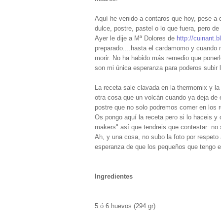
Aquí he venido a contaros que hoy, pese a 
dulce, postre, pastel o lo que fuera, pero de
Ayer le dije a Mª Dolores de
http://cuinant.
preparado....hasta el cardamomo y cuando m
morir. No ha habido más remedio que ponerlo
son mi única esperanza para poderos subir 
La receta sale clavada en la thermomix y la
otra cosa que un volcán cuando ya deja de 
postre que no solo podremos comer en los r
Os pongo aquí la receta pero si lo haceis y
makers" así que tendreis que contestar: no
Ah, y una cosa, no subo la foto por respeto 
esperanza de que los pequeños que tengo en
Ingredientes
5 ó 6 huevos (294 gr)