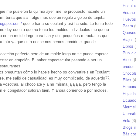
Ensala
que me pusieron la quimio ayer, me he propuesto hacerle un
Verano
 mí tenía que salir algo más que un regalo a golpe de tarjeta.
Huevos
blogspot.com/
que le haría su coulant y así ha sido. Lo tenía todo
Pasta
(
e doy cuenta que no tenía los moldes individuales me quería
Queso
 en un molde largo para flan y dos pequeños refractarios que
Viajes
(
la foto ya que esta noche nos hemos comido el grande.
Libros
(
Publici
 cocción perfecta pero de un molde largo no se puede esperar
Vinos
(
estar en erupción. El sabor espectacular pasando a ser un
estaurantes.
produc
 os preguntan cómo lo habeis hecho os convertireis en "coulant
Chocol
 sé, me salió de casualidad, es muy complicado, de acuerdo??.
Ellas
(4
a vosotras, al chocolate y a mí misma jajajaja, pero tengo la
Empana
 el congelador saldrán bien. Y ahora corriendo a por moldes.
Hojaldr
Licuad
Mermel
Utensil
Vela
(3)
Blogs i
Básico