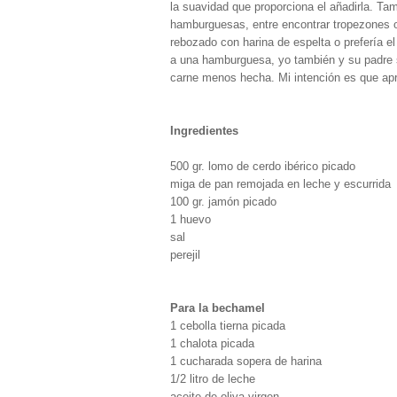
la suavidad que proporciona el añadirla. Ta
hamburguesas, entre encontrar tropezones o 
rebozado con harina de espelta o prefería el
a una hamburguesa, yo también y su padre se
carne menos hecha. Mi intención es que apre
Ingredientes
500 gr. lomo de cerdo ibérico picado
miga de pan remojada en leche y escurrida
100 gr. jamón picado
1 huevo
sal
perejil
Para la bechamel
1 cebolla tierna picada
1 chalota picada
1 cucharada sopera de harina
1/2 litro de leche
aceite de oliva virgen