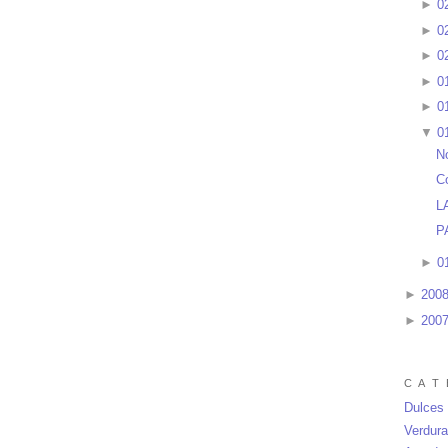
►
0
►
0
►
0
►
0
►
0
▼
0
N
C
L
P
►
0
►
200
►
200
C A T 
Dulces
Verdur