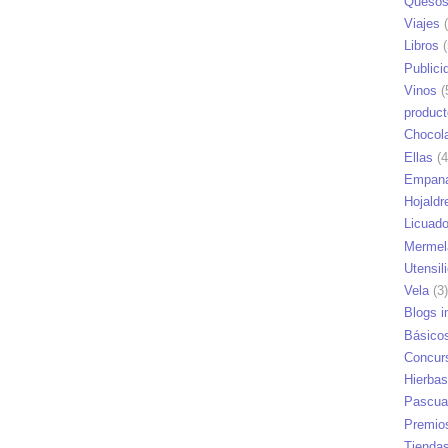
Queso
Viajes
(
Libros
(
Publici
Vinos
(
produc
Chocol
Ellas
(4
Empana
Hojaldr
Licuad
Mermel
Utensil
Vela
(3)
Blogs i
Básico
Concur
Hierbas
Pascua
Premio
Tienda