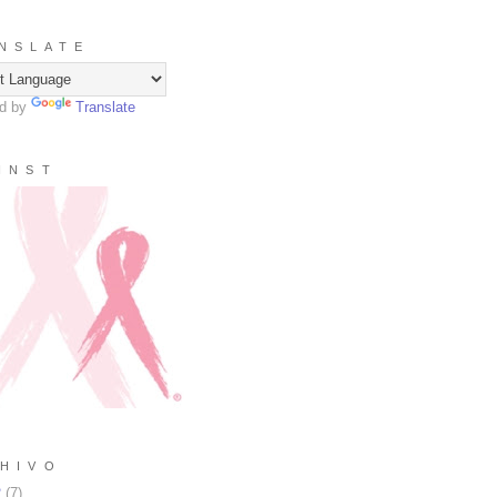
N S L A T E
d by
Translate
I N S T
H I V O
2
(
7
)