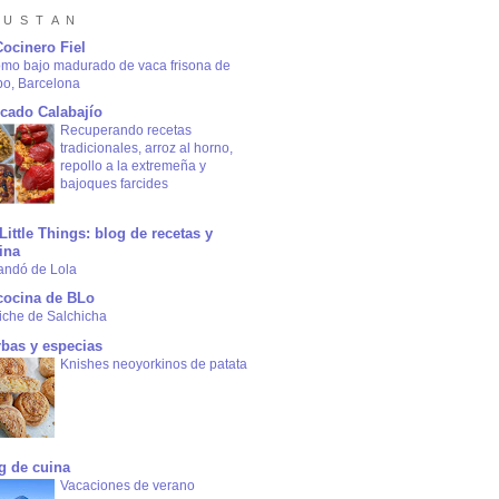
 U S T A N
Cocinero Fiel
omo bajo madurado de vaca frisona de
bo, Barcelona
cado Calabajío
Recuperando recetas
tradicionales, arroz al horno,
repollo a la extremeña y
bajoques farcides
Little Things: blog de recetas y
ina
andó de Lola
cocina de BLo
iche de Salchicha
rbas y especias
Knishes neoyorkinos de patata
g de cuina
Vacaciones de verano