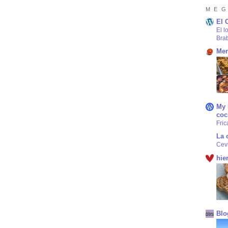
M E G
El 
El l
Bra
Mer
My 
coc
Fric
La 
Cev
hie
Blo