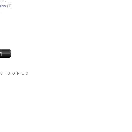
ulos
(1)
)
 U I D O R E S