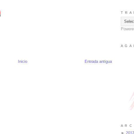
T R A 
Powere
A G A 
Inicio
Entrada antigua
A R C 
►
201