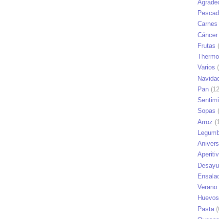
Agrade
Pescad
Carnes
Cáncer
Frutas
(
Thermo
Varios
(
Navida
Pan
(12
Sentim
Sopas
(
Arroz
(1
Legumb
Anivers
Aperiti
Desayu
Ensala
Verano
Huevos
Pasta
(