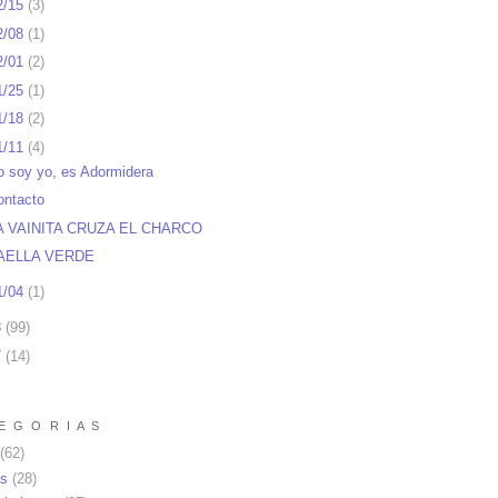
2/15
(
3
)
2/08
(
1
)
2/01
(
2
)
1/25
(
1
)
1/18
(
2
)
1/11
(
4
)
o soy yo, es Adormidera
ontacto
A VAINITA CRUZA EL CHARCO
AELLA VERDE
1/04
(
1
)
8
(
99
)
7
(
14
)
E G O R I A S
(62)
as
(28)