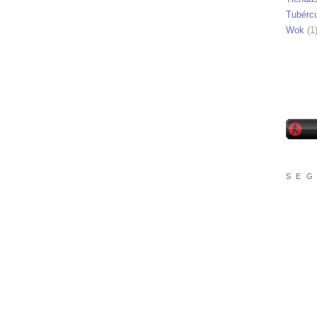
Tubérc
Wok
(1
S E G