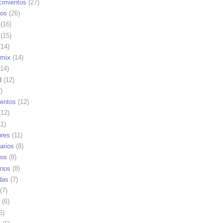
cimientos
(27)
os
(26)
(16)
(15)
14)
mix
(14)
14)
d
(12)
)
ientos
(12)
12)
1)
res
(11)
arios
(8)
vos
(8)
nos
(8)
das
(7)
(7)
(6)
6)