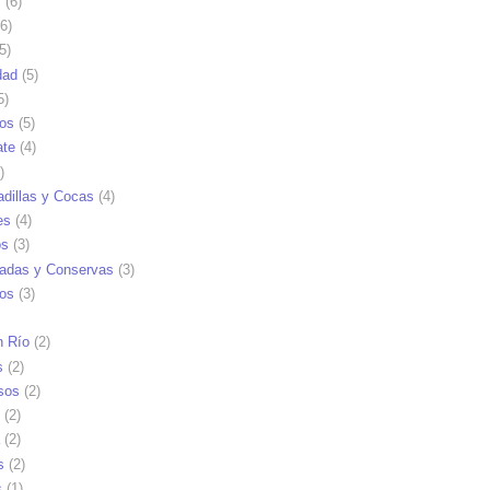
s
(6)
6)
5)
dad
(5)
5)
tos
(5)
ate
(4)
)
dillas y Cocas
(4)
es
(4)
os
(3)
adas y Conservas
(3)
ios
(3)
n Río
(2)
s
(2)
sos
(2)
(2)
(2)
s
(2)
s
(1)