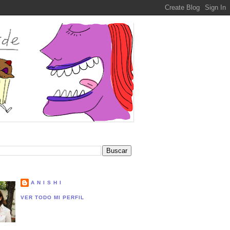
A N I S H I
VER TODO MI PERFIL