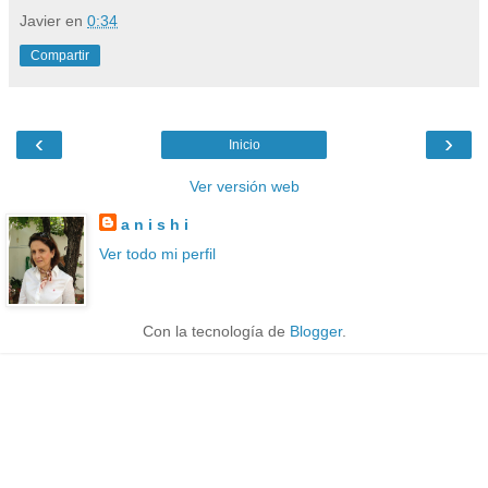
Javier
en
0:34
Compartir
‹
›
Inicio
Ver versión web
a n i s h i
Ver todo mi perfil
Con la tecnología de
Blogger
.