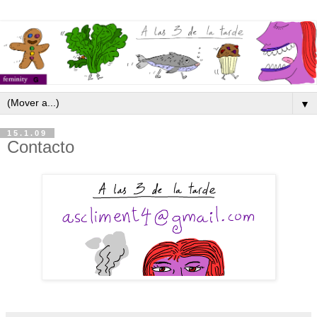
▼
15.1.09
Contacto