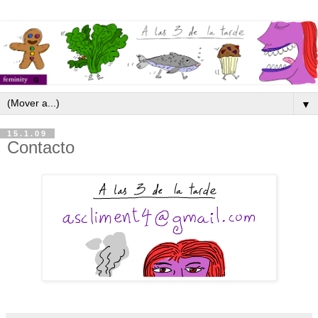
▼
15.1.09
Contacto