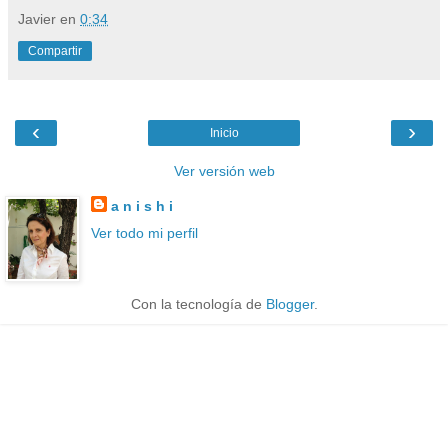
Javier
en
0:34
Compartir
‹
›
Inicio
Ver versión web
a n i s h i
Ver todo mi perfil
Con la tecnología de
Blogger
.