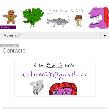
▼
15.1.09
Contacto