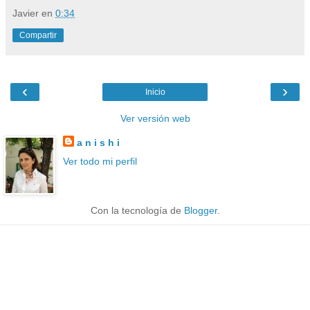
Javier
en
0:34
Compartir
‹
›
Inicio
Ver versión web
a n i s h i
Ver todo mi perfil
Con la tecnología de
Blogger
.