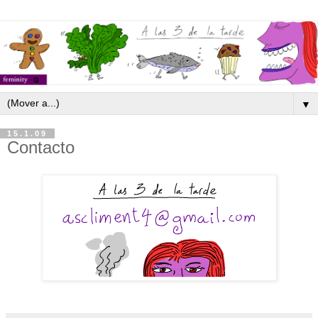
▼
15.1.09
Contacto