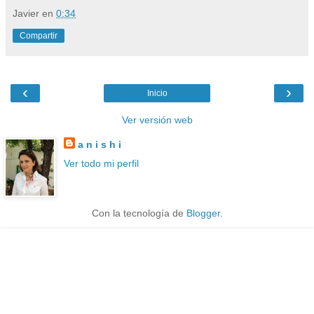
Javier
en
0:34
Compartir
‹
›
Inicio
Ver versión web
a n i s h i
Ver todo mi perfil
Con la tecnología de
Blogger
.