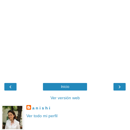
‹
›
Inicio
Ver versión web
a n i s h i
Ver todo mi perfil