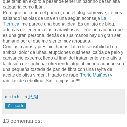
que también expiró a pesar de tener un padrino de tan alta
categoría como Ibán.
Pero que no cunda el pánico, que el blog sobrevive, iremos
saltando las olas de una en una según aconseja
La
Tierruca
, me parece una buena idea. Es un lujo de blog,
además de tener recetas maravillosas, tiene una autora que
es una gran persona, detrás de sus manos hay un gran ser
humano por el que me siento muy arropada.
Con las manos y pies hinchados, falta de sensibilidad en
ambos, dolor de uñas, erupciones cutáneas, caída de pelo y
cansancio extremo, llego al final del tratamiento y me alivia
la ilusión de continuar ofreciendo algo al mundo aunque sea
una pequeña tostada de pan de fibra con una rayita de
aceite de oliva vírgen, hígado de rape (
Porto Muiños)
y
ramitas de cebollino. Sin compasión!!!!
a n i s h i
en
16:34
Compartir
13 comentarios: