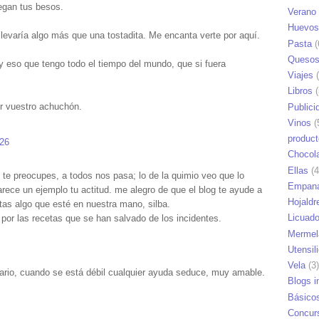
legan tus besos.
Verano
Huevos
e llevaría algo más que una tostadita. Me encanta verte por aquí.
Pasta
(
Queso
 y eso que tengo todo el tiempo del mundo, que si fuera
Viajes
(
Libros
(
r vuestro achuchón.
Publici
Vinos
(
produc
:26
Chocol
Ellas
(4
 te preocupes, a todos nos pasa; lo de la quimio veo que lo
Empana
ece un ejemplo tu actitud. me alegro de que el blog te ayude a
Hojaldr
sitas algo que esté en nuestra mano, silba.
Licuad
 por las recetas que se han salvado de los incidentes.
Mermel
Utensil
Vela
(3)
ario, cuando se está débil cualquier ayuda seduce, muy amable.
Blogs i
Básico
Concur