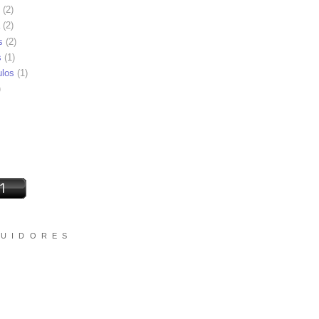
(2)
(2)
s
(2)
s
(1)
ulos
(1)
)
 U I D O R E S