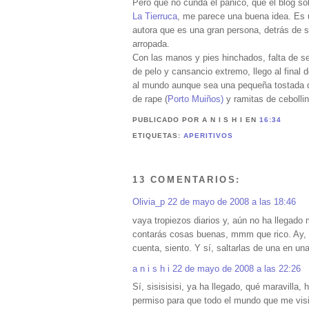
Pero que no cunda el pánico, que el blog s
La Tierruca
, me parece una buena idea. Es u
autora que es una gran persona, detrás de
arropada.
Con las manos y pies hinchados, falta de s
de pelo y cansancio extremo, llego al final d
al mundo aunque sea una pequeña tostada de 
de rape (
Porto Muiños)
y ramitas de cebollin
PUBLICADO POR A N I S H I
EN
16:34
ETIQUETAS:
APERITIVOS
13 COMENTARIOS:
Olivia_p
22 de mayo de 2008 a las 18:46
vaya tropiezos diarios y, aún no ha llegado
contarás cosas buenas, mmm que rico. Ay, y
cuenta, siento. Y sí, saltarlas de una en un
a n i s h i
22 de mayo de 2008 a las 22:26
Sí, sisisisisi, ya ha llegado, qué maravilla
permiso para que todo el mundo que me visit