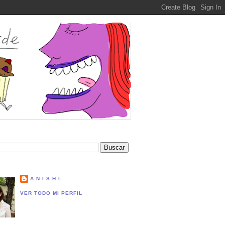
A N I S H I
VER TODO MI PERFIL