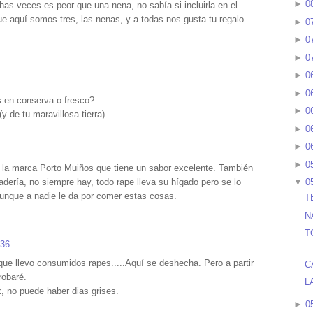
►
0
as veces es peor que una nena, no sabía si incluirla en el
que aquí somos tres, las nenas, y a todas nos gusta tu regalo.
►
0
►
0
►
0
►
0
►
0
 en conserva o fresco?
►
0
 de tu maravillosa tierra)
►
0
►
0
►
0
 la marca Porto Muiños que tiene un sabor excelente. También
adería, no siempre hay, todo rape lleva su hígado pero se lo
▼
0
aunque a nadie le da por comer estas cosas.
T
N
T
:36
ue llevo consumidos rapes.....Aquí se deshecha. Pero a partir
C
robaré.
L
, no puede haber dias grises.
►
0