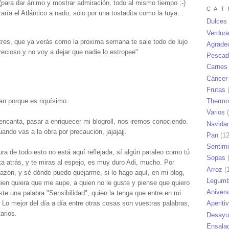
 (para dar ánimo y mostrar admiración, todo al mismo tiempo ;-)
C A T 
aría el Atlántico a nado, sólo por una tostadita como la tuya...
Dulces
Verdur
tres, que ya verás como la proxima semana te sale todo de lujo
Agrade
recioso y no voy a dejar que nadie lo estropee"
Pescad
Carnes
Cáncer
Frutas
(
Thermo
dan porque es riquísimo.
Varios
(
 encanta, pasar a enriquecer mi blogroll, nos iremos conociendo.
Navida
do vas a la obra por precaución, jajajajj.
Pan
(12
Sentim
a de todo esto no está aquí reflejada, sí algún pataleo como tú
Sopas
(
ta atrás, y te miras al espejo, es muy duro Adi, mucho. Por
Arroz
(1
razón, y sé dónde puedo quejarme, si lo hago aquí, en mi blog,
Legumb
ien quiera que me aupe, a quien no le guste y piense que quiero
Anivers
ste una palabra "Sensibilidad", quien la tenga que entre en mi
Aperiti
o. Lo mejor del día a día entre otras cosas son vuestras palabras,
arios.
Desayu
Ensala