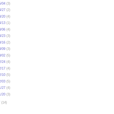
5/04
(
3
)
4/27
(
2
)
4/20
(
4
)
4/13
(
1
)
4/06
(
4
)
3/23
(
3
)
3/16
(
2
)
3/09
(
3
)
3/02
(
5
)
2/24
(
4
)
2/17
(
4
)
2/10
(
5
)
2/03
(
5
)
1/27
(
4
)
1/20
(
3
)
7
(
14
)