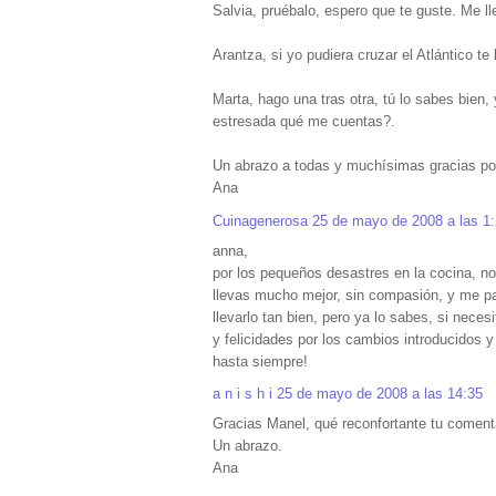
Salvia, pruébalo, espero que te guste. Me l
Arantza, si yo pudiera cruzar el Atlántico t
Marta, hago una tras otra, tú lo sabes bien,
estresada qué me cuentas?.
Un abrazo a todas y muchísimas gracias po
Ana
Cuinagenerosa
25 de mayo de 2008 a las 1
anna,
por los pequeños desastres en la cocina, no
llevas mucho mejor, sin compasión, y me par
llevarlo tan bien, pero ya lo sabes, si nece
y felicidades por los cambios introducidos y
hasta siempre!
a n i s h i
25 de mayo de 2008 a las 14:35
Gracias Manel, qué reconfortante tu coment
Un abrazo.
Ana