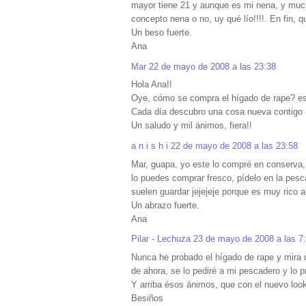
mayor tiene 21 y aunque es mi nena, y much
concepto nena o no, uy qué lío!!!!. En fin, 
Un beso fuerte.
Ana
Mar
22 de mayo de 2008 a las 23:38
Hola Ana!!
Oye, cómo se compra el hígado de rape? es
Cada día descubro una cosa nueva contigo (y
Un saludo y mil ánimos, fiera!!
a n i s h i
22 de mayo de 2008 a las 23:58
Mar, guapa, yo este lo compré en conserva,
lo puedes comprar fresco, pídelo en la pesc
suelen guardar jejejeje porque es muy rico 
Un abrazo fuerte.
Ana
Pilar - Lechuza
23 de mayo de 2008 a las 7
Nunca he probado el hígado de rape y mira q
de ahora, se lo pediré a mi pescadero y lo p
Y arriba ésos ánimos, que con el nuevo look
Besiños