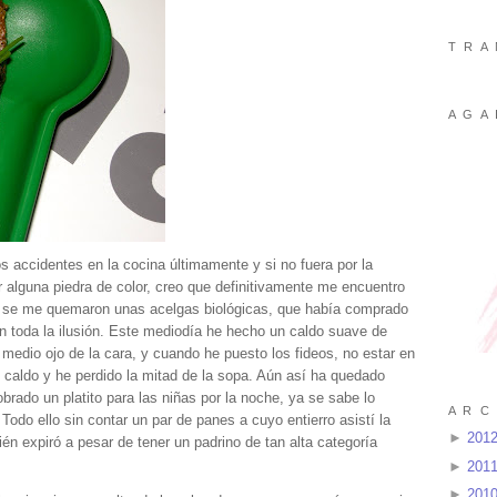
T R A 
A G A 
 accidentes en la cocina últimamente y si no fuera por la
alguna piedra de color, creo que definitivamente me encuentro
 se me quemaron unas acelgas biológicas, que había comprado
n toda la ilusión. Este mediodía he hecho un caldo suave de
 medio ojo de la cara, y cuando he puesto los fideos, no estar en
l caldo y he perdido la mitad de la sopa. Aún así ha quedado
brado un platito para las niñas por la noche, ya se sabe lo
A R C 
 Todo ello sin contar un par de panes a cuyo entierro asistí la
►
201
expiró a pesar de tener un padrino de tan alta categoría
►
201
►
201