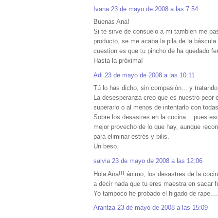
Ivana
23 de mayo de 2008 a las 7:54
Buenas Ana!
Si te sirve de consuelo a mi tambien me pa
producto, se me acaba la pila de la báscula
cuestion es que tu pincho de ha quedado fe
Hasta la próxima!
Adi
23 de mayo de 2008 a las 10:11
Tú lo has dicho, sin compasión... y tratand
La desesperanza creo que es nuestro peor
superarlo o al menos de intentarlo con toda
Sobre los desastres en la cocina... pues eso
mejor provecho de lo que hay, aunque reco
para eliminar estrés y bilis.
Un beso.
salvia
23 de mayo de 2008 a las 12:06
Hola Ana!!! ánimo, los desastres de la cocina
a decir nada que tu eres maestra en sacar f
Yo tampoco he probado el higado de rape....
Arantza
23 de mayo de 2008 a las 15:09