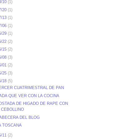
8/10
(
1
)
7/20
(
1
)
7/13
(
1
)
7/06
(
1
)
6/29
(
1
)
6/22
(
2
)
6/15
(
2
)
6/08
(
3
)
6/01
(
2
)
5/25
(
3
)
5/18
(
5
)
ERCER CUATRIMESTRAL DE PAN
ADA QUE VER CON LA COCINA
OSTADA DE HIGADO DE RAPE CON
CEBOLLINO
ABECERA DEL BLOG
A TOSCANA
5/11
(
2
)