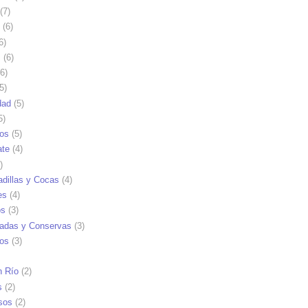
(7)
(6)
6)
s
(6)
6)
5)
dad
(5)
5)
tos
(5)
ate
(4)
)
dillas y Cocas
(4)
es
(4)
os
(3)
adas y Conservas
(3)
ios
(3)
n Río
(2)
s
(2)
sos
(2)