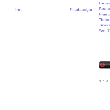
Hierbas
Pascua
Inicio
Entrada antigua
Premio
Tienda
Tubérc
Wok
(1
S E G