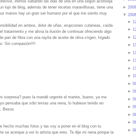
obrevive, iremos saltando las olas de una en una según aconseja
►
200
n lujo de blog, además de tener recetas maravillosas, tiene una
 sus manos hay un gran ser humano por el que me siento muy
▼
200
►
1
ensibilidad en ambos, dolor de uñas, erupciones cutáneas, caída
►
1
el tratamiento y me alivia la ilusión de continuar ofreciendo algo
►
1
pan de fibra con una rayita de aceite de oliva vírgen, hígado
o. Sin compasión!!!!
►
1
►
1
►
1
►
1
►
1
►
0
►
0
 mi sorpresa? pues la mandé urgente el martes, bueno, ya me
►
0
o pensaba que sólo tenías una nena, lo hubiese tenido en
►
0
a. Besos
►
0
►
0
, he hecho muchas fotos y las voy a poner en el blog con tu
►
0
e se acerque a ver lo artista que eres. Te dije mi nena porque la