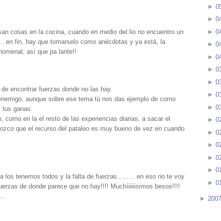
►
0
►
0
►
0
san cosas en la cocina, cuando en medio del lio no encuentro un
... en fin, hay que tomarselo como anécdotas y ya está, la
►
0
nomenal, así que pa lante!!
►
0
►
0
►
0
o de encontrar fuerzas donde no las hay.
►
0
 enemigo, aunque sobre ese tema tú nos das ejemplo de como
►
0
s tus ganas.
, como en la el resto de las experiencias diarias, a sacar el
►
0
nozco que el recurso del pataleo es muy bueno de vez en cuando
►
0
►
0
►
0
►
0
 los tenemos todos y la falta de fuerzas......... en eso no te voy
►
0
uerzas de donde parece que no hay!!!! Muchíiiiiisimos besos!!!!
...
►
200