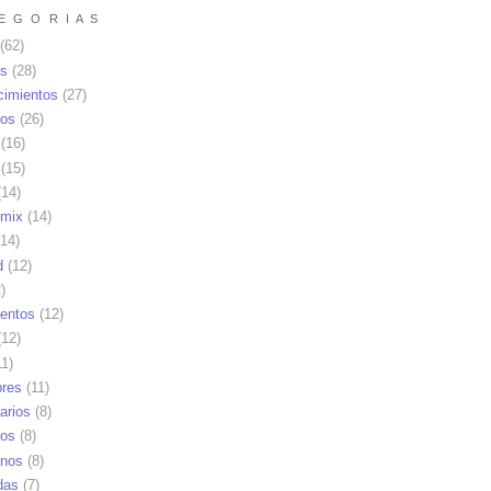
E G O R I A S
(62)
as
(28)
cimientos
(27)
os
(26)
(16)
(15)
14)
mix
(14)
14)
d
(12)
)
ientos
(12)
12)
1)
res
(11)
arios
(8)
vos
(8)
nos
(8)
das
(7)