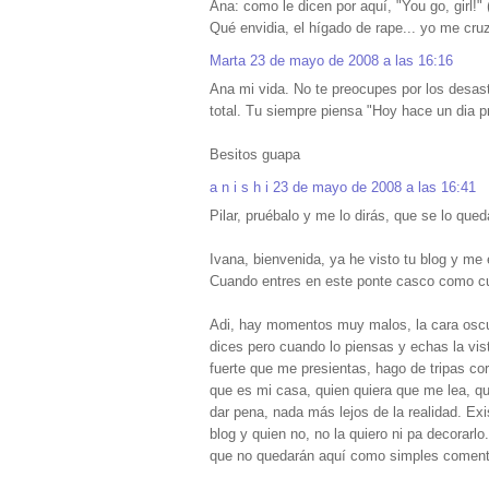
Ana: como le dicen por aquí, "You go, girl!"
Qué envidia, el hígado de rape... yo me cruz
Marta
23 de mayo de 2008 a las 16:16
Ana mi vida. No te preocupes por los desas
total. Tu siempre piensa "Hoy hace un dia p
Besitos guapa
a n i s h i
23 de mayo de 2008 a las 16:41
Pilar, pruébalo y me lo dirás, que se lo que
Ivana, bienvenida, ya he visto tu blog y me
Cuando entres en este ponte casco como cuan
Adi, hay momentos muy malos, la cara oscur
dices pero cuando lo piensas y echas la vis
fuerte que me presientas, hago de tripas co
que es mi casa, quien quiera que me lea, qu
dar pena, nada más lejos de la realidad. Exi
blog y quien no, no la quiero ni pa decorarl
que no quedarán aquí como simples coment