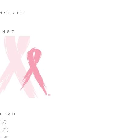
N S L A T E
I N S T
H I V O
2
(
7
)
1
(
21
)
0
(
60
)