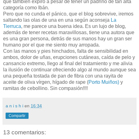
que también expiró a pesar de tener un padrino de tan alta
categoría como Ibán.
Pero que no cunda el pánico, que el blog sobrevive, iremos
saltando las olas de una en una según aconseja
La
Tierruca
, me parece una buena idea. Es un lujo de blog,
además de tener recetas maravillosas, tiene una autora que
es una gran persona, detrás de sus manos hay un gran ser
humano por el que me siento muy arropada.
Con las manos y pies hinchados, falta de sensibilidad en
ambos, dolor de uñas, erupciones cutáneas, caída de pelo y
cansancio extremo, llego al final del tratamiento y me alivia
la ilusión de continuar ofreciendo algo al mundo aunque sea
una pequeña tostada de pan de fibra con una rayita de
aceite de oliva vírgen, hígado de rape (
Porto Muiños)
y
ramitas de cebollino. Sin compasión!!!!
a n i s h i
en
16:34
Compartir
13 comentarios: