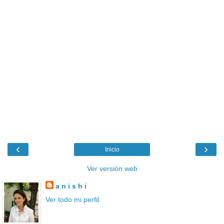
‹
›
Inicio
Ver versión web
a n i s h i
Ver todo mi perfil