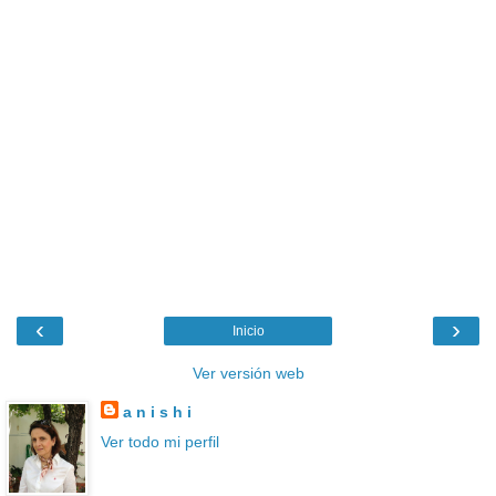
‹
›
Inicio
Ver versión web
a n i s h i
Ver todo mi perfil