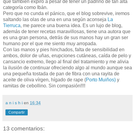
que también expiró a pesar de tener un padrino de tan alta
categoría como Ibán.
Pero que no cunda el pánico, que el blog sobrevive, iremos
saltando las olas de una en una según aconseja
La
Tierruca
, me parece una buena idea. Es un lujo de blog,
además de tener recetas maravillosas, tiene una autora que
es una gran persona, detrás de sus manos hay un gran ser
humano por el que me siento muy arropada.
Con las manos y pies hinchados, falta de sensibilidad en
ambos, dolor de uñas, erupciones cutáneas, caída de pelo y
cansancio extremo, llego al final del tratamiento y me alivia
la ilusión de continuar ofreciendo algo al mundo aunque sea
una pequeña tostada de pan de fibra con una rayita de
aceite de oliva vírgen, hígado de rape (
Porto Muiños)
y
ramitas de cebollino. Sin compasión!!!!
a n i s h i
en
16:34
Compartir
13 comentarios: