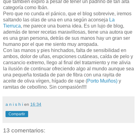
que también expiró a pesar de tener un padrino de tan alta
categoría como Ibán.
Pero que no cunda el pánico, que el blog sobrevive, iremos
saltando las olas de una en una según aconseja
La
Tierruca
, me parece una buena idea. Es un lujo de blog,
además de tener recetas maravillosas, tiene una autora que
es una gran persona, detrás de sus manos hay un gran ser
humano por el que me siento muy arropada.
Con las manos y pies hinchados, falta de sensibilidad en
ambos, dolor de uñas, erupciones cutáneas, caída de pelo y
cansancio extremo, llego al final del tratamiento y me alivia
la ilusión de continuar ofreciendo algo al mundo aunque sea
una pequeña tostada de pan de fibra con una rayita de
aceite de oliva vírgen, hígado de rape (
Porto Muiños)
y
ramitas de cebollino. Sin compasión!!!!
a n i s h i
en
16:34
Compartir
13 comentarios: