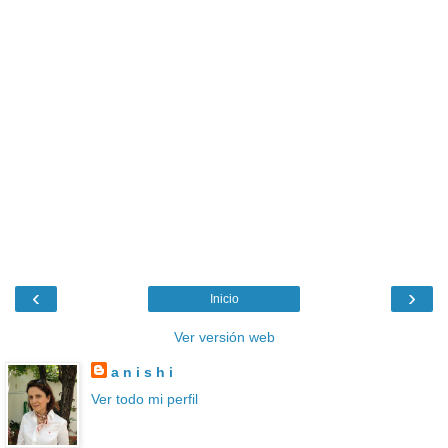
‹
›
Inicio
Ver versión web
a n i s h i
Ver todo mi perfil