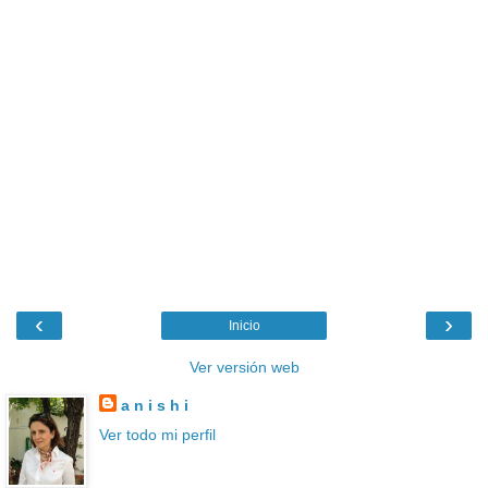
‹
›
Inicio
Ver versión web
a n i s h i
Ver todo mi perfil