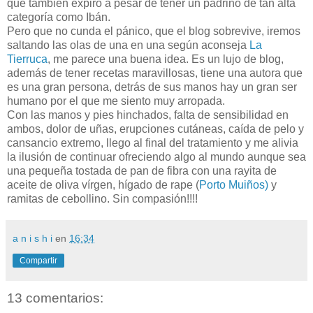
que también expiró a pesar de tener un padrino de tan alta
categoría como Ibán.
Pero que no cunda el pánico, que el blog sobrevive, iremos
saltando las olas de una en una según aconseja
La
Tierruca
, me parece una buena idea. Es un lujo de blog,
además de tener recetas maravillosas, tiene una autora que
es una gran persona, detrás de sus manos hay un gran ser
humano por el que me siento muy arropada.
Con las manos y pies hinchados, falta de sensibilidad en
ambos, dolor de uñas, erupciones cutáneas, caída de pelo y
cansancio extremo, llego al final del tratamiento y me alivia
la ilusión de continuar ofreciendo algo al mundo aunque sea
una pequeña tostada de pan de fibra con una rayita de
aceite de oliva vírgen, hígado de rape (
Porto Muiños)
y
ramitas de cebollino. Sin compasión!!!!
a n i s h i
en
16:34
Compartir
13 comentarios: