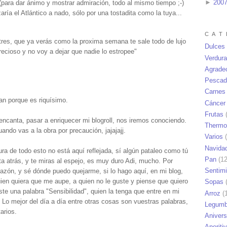
►
200
 (para dar ánimo y mostrar admiración, todo al mismo tiempo ;-)
aría el Atlántico a nado, sólo por una tostadita como la tuya...
C A T 
tres, que ya verás como la proxima semana te sale todo de lujo
Dulces
recioso y no voy a dejar que nadie lo estropee"
Verdur
Agrade
Pescad
Carnes
dan porque es riquísimo.
Cáncer
Frutas
(
 encanta, pasar a enriquecer mi blogroll, nos iremos conociendo.
Thermo
do vas a la obra por precaución, jajajajj.
Varios
(
Navida
a de todo esto no está aquí reflejada, sí algún pataleo como tú
Pan
(12
ta atrás, y te miras al espejo, es muy duro Adi, mucho. Por
Sentim
razón, y sé dónde puedo quejarme, si lo hago aquí, en mi blog,
ien quiera que me aupe, a quien no le guste y piense que quiero
Sopas
(
ste una palabra "Sensibilidad", quien la tenga que entre en mi
Arroz
(1
o. Lo mejor del día a día entre otras cosas son vuestras palabras,
Legumb
arios.
Anivers
Aperiti