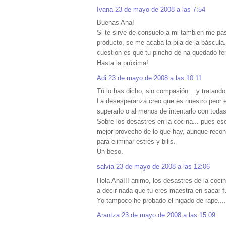
Ivana
23 de mayo de 2008 a las 7:54
Buenas Ana!
Si te sirve de consuelo a mi tambien me pa
producto, se me acaba la pila de la báscula
cuestion es que tu pincho de ha quedado fe
Hasta la próxima!
Adi
23 de mayo de 2008 a las 10:11
Tú lo has dicho, sin compasión... y tratand
La desesperanza creo que es nuestro peor
superarlo o al menos de intentarlo con toda
Sobre los desastres en la cocina... pues eso
mejor provecho de lo que hay, aunque reco
para eliminar estrés y bilis.
Un beso.
salvia
23 de mayo de 2008 a las 12:06
Hola Ana!!! ánimo, los desastres de la cocina
a decir nada que tu eres maestra en sacar f
Yo tampoco he probado el higado de rape....
Arantza
23 de mayo de 2008 a las 15:09