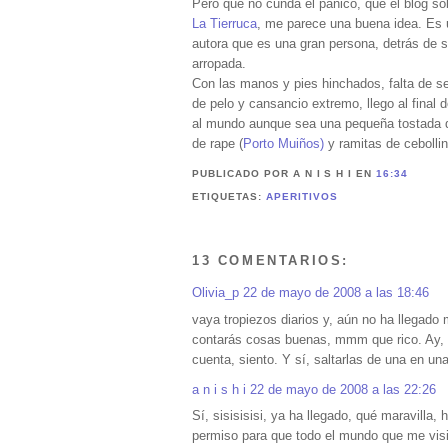
Pero que no cunda el pánico, que el blog s
La Tierruca
, me parece una buena idea. Es u
autora que es una gran persona, detrás de
arropada.
Con las manos y pies hinchados, falta de s
de pelo y cansancio extremo, llego al final d
al mundo aunque sea una pequeña tostada de 
de rape (
Porto Muiños)
y ramitas de cebollin
PUBLICADO POR A N I S H I
EN
16:34
ETIQUETAS:
APERITIVOS
13 COMENTARIOS:
Olivia_p
22 de mayo de 2008 a las 18:46
vaya tropiezos diarios y, aún no ha llegado
contarás cosas buenas, mmm que rico. Ay, y
cuenta, siento. Y sí, saltarlas de una en un
a n i s h i
22 de mayo de 2008 a las 22:26
Sí, sisisisisi, ya ha llegado, qué maravilla
permiso para que todo el mundo que me visit