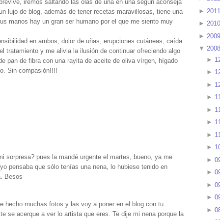
obrevive, iremos saltando las olas de una en una según aconseja
►
201
n lujo de blog, además de tener recetas maravillosas, tiene una
 sus manos hay un gran ser humano por el que me siento muy
►
201
►
200
ensibilidad en ambos, dolor de uñas, erupciones cutáneas, caída
▼
200
el tratamiento y me alivia la ilusión de continuar ofreciendo algo
►
1
pan de fibra con una rayita de aceite de oliva vírgen, hígado
o. Sin compasión!!!!
►
1
►
1
►
1
►
1
►
1
►
1
►
1
 mi sorpresa? pues la mandé urgente el martes, bueno, ya me
►
0
o pensaba que sólo tenías una nena, lo hubiese tenido en
►
0
a. Besos
►
0
►
0
, he hecho muchas fotos y las voy a poner en el blog con tu
►
0
e se acerque a ver lo artista que eres. Te dije mi nena porque la