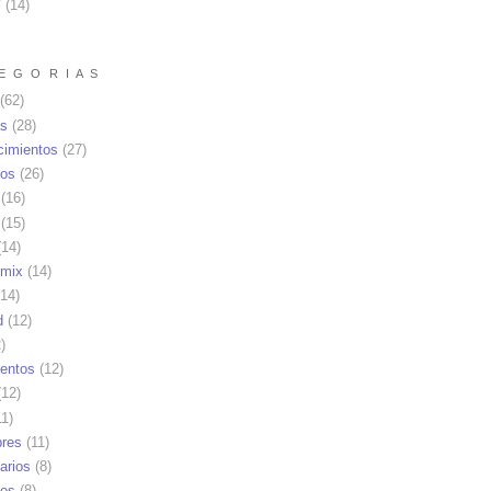
7
(
14
)
E G O R I A S
(62)
as
(28)
cimientos
(27)
os
(26)
(16)
(15)
14)
mix
(14)
14)
d
(12)
)
ientos
(12)
12)
1)
res
(11)
arios
(8)
vos
(8)