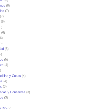
nos
(8)
das
(7)
(7)
(6)
6)
s
(6)
6)
5)
dad
(5)
5)
tos
(5)
ate
(4)
)
dillas y Cocas
(4)
es
(4)
os
(3)
adas y Conservas
(3)
ios
(3)
n Río
(2)