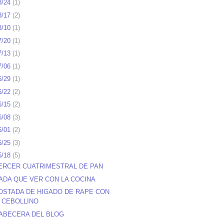
8/24
(
1
)
8/17
(
2
)
8/10
(
1
)
7/20
(
1
)
7/13
(
1
)
7/06
(
1
)
6/29
(
1
)
6/22
(
2
)
6/15
(
2
)
6/08
(
3
)
6/01
(
2
)
5/25
(
3
)
5/18
(
5
)
ERCER CUATRIMESTRAL DE PAN
ADA QUE VER CON LA COCINA
OSTADA DE HIGADO DE RAPE CON
CEBOLLINO
ABECERA DEL BLOG