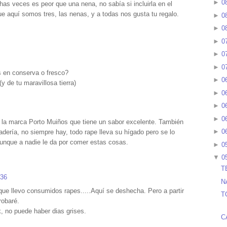
►
0
as veces es peor que una nena, no sabía si incluirla en el
que aquí somos tres, las nenas, y a todas nos gusta tu regalo.
►
0
►
0
►
0
►
0
►
0
 en conserva o fresco?
►
0
 de tu maravillosa tierra)
►
0
►
0
►
0
 la marca Porto Muiños que tiene un sabor excelente. También
►
0
adería, no siempre hay, todo rape lleva su hígado pero se lo
aunque a nadie le da por comer estas cosas.
►
0
▼
0
T
:36
N
ue llevo consumidos rapes.....Aquí se deshecha. Pero a partir
T
robaré.
, no puede haber dias grises.
C