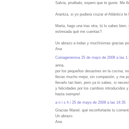
Salvia, pruébalo, espero que te guste. Me l
Arantza, si yo pudiera cruzar el Atlántico t
Marta, hago una tras otra, tú lo sabes bien,
estresada qué me cuentas?.
Un abrazo a todas y muchísimas gracias po
Ana
Cuinagenerosa
25 de mayo de 2008 a las 1
anna,
por los pequeños desastres en la cocina, no
llevas mucho mejor, sin compasión, y me par
llevarlo tan bien, pero ya lo sabes, si nece
y felicidades por los cambios introducidos y
hasta siempre!
a n i s h i
25 de mayo de 2008 a las 14:35
Gracias Manel, qué reconfortante tu coment
Un abrazo.
Ana