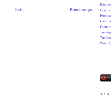
Básico
Inicio
Entrada antigua
Concur
Hierbas
Pascua
Premio
Tienda
Tubérc
Wok
(1
S E G