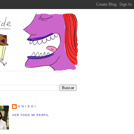
A N I S H I
VER TODO MI PERFIL