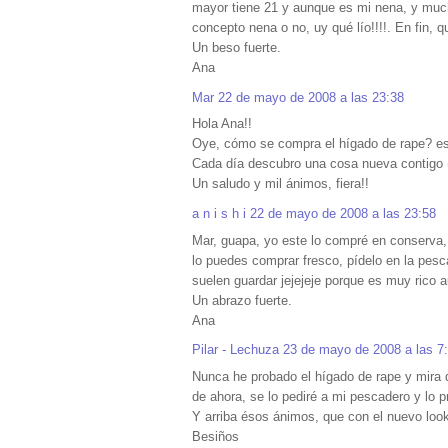
mayor tiene 21 y aunque es mi nena, y much
concepto nena o no, uy qué lío!!!!. En fin, 
Un beso fuerte.
Ana
Mar
22 de mayo de 2008 a las 23:38
Hola Ana!!
Oye, cómo se compra el hígado de rape? es
Cada día descubro una cosa nueva contigo (y
Un saludo y mil ánimos, fiera!!
a n i s h i
22 de mayo de 2008 a las 23:58
Mar, guapa, yo este lo compré en conserva,
lo puedes comprar fresco, pídelo en la pesc
suelen guardar jejejeje porque es muy rico 
Un abrazo fuerte.
Ana
Pilar - Lechuza
23 de mayo de 2008 a las 7
Nunca he probado el hígado de rape y mira q
de ahora, se lo pediré a mi pescadero y lo p
Y arriba ésos ánimos, que con el nuevo look
Besiños