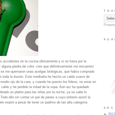
T R A 
Powere
A G A 
 accidentes en la cocina últimamente y si no fuera por la
alguna piedra de color, creo que definitivamente me encuentro
 se me quemaron unas acelgas biológicas, que había comprado
n toda la ilusión. Este mediodía he hecho un caldo suave de
 medio ojo de la cara, y cuando he puesto los fideos, no estar en
l caldo y he perdido la mitad de la sopa. Aún así ha quedado
brado un platito para las niñas por la noche, ya se sabe lo
 Todo ello sin contar un par de panes a cuyo entierro asistí la
expiró a pesar de tener un padrino de tan alta categoría
A R C 
►
201