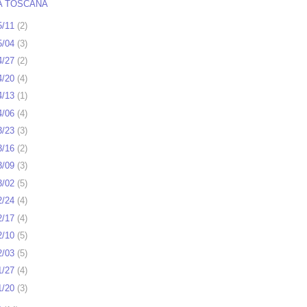
A TOSCANA
5/11
(
2
)
5/04
(
3
)
4/27
(
2
)
4/20
(
4
)
4/13
(
1
)
4/06
(
4
)
3/23
(
3
)
3/16
(
2
)
3/09
(
3
)
3/02
(
5
)
2/24
(
4
)
2/17
(
4
)
2/10
(
5
)
2/03
(
5
)
1/27
(
4
)
1/20
(
3
)