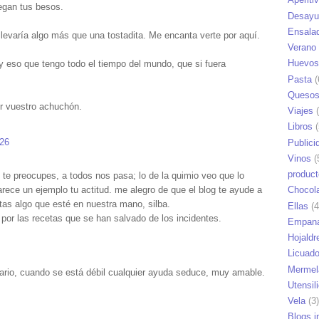
legan tus besos.
Desayu
Ensala
e llevaría algo más que una tostadita. Me encanta verte por aquí.
Verano
Huevos
 y eso que tengo todo el tiempo del mundo, que si fuera
Pasta
(
Queso
r vuestro achuchón.
Viajes
(
Libros
(
:26
Publici
Vinos
(
produc
 te preocupes, a todos nos pasa; lo de la quimio veo que lo
ece un ejemplo tu actitud. me alegro de que el blog te ayude a
Chocol
sitas algo que esté en nuestra mano, silba.
Ellas
(4
 por las recetas que se han salvado de los incidentes.
Empana
Hojaldr
Licuad
Mermel
ario, cuando se está débil cualquier ayuda seduce, muy amable.
Utensil
Vela
(3)
Blogs i