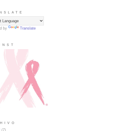
N S L A T E
d by
Translate
I N S T
H I V O
2
(
7
)