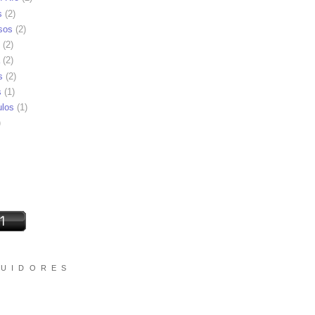
s
(2)
sos
(2)
(2)
(2)
s
(2)
s
(1)
ulos
(1)
)
 U I D O R E S