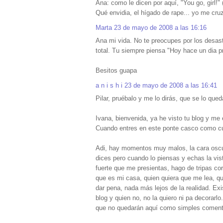
Ana: como le dicen por aquí, "You go, girl!"
Qué envidia, el hígado de rape... yo me cruz
Marta
23 de mayo de 2008 a las 16:16
Ana mi vida. No te preocupes por los desas
total. Tu siempre piensa "Hoy hace un dia p
Besitos guapa
a n i s h i
23 de mayo de 2008 a las 16:41
Pilar, pruébalo y me lo dirás, que se lo que
Ivana, bienvenida, ya he visto tu blog y me
Cuando entres en este ponte casco como cuan
Adi, hay momentos muy malos, la cara oscur
dices pero cuando lo piensas y echas la vis
fuerte que me presientas, hago de tripas co
que es mi casa, quien quiera que me lea, qu
dar pena, nada más lejos de la realidad. Exi
blog y quien no, no la quiero ni pa decorarl
que no quedarán aquí como simples coment