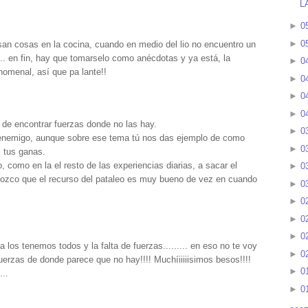
L
►
0
►
0
san cosas en la cocina, cuando en medio del lio no encuentro un
... en fin, hay que tomarselo como anécdotas y ya está, la
►
0
nomenal, así que pa lante!!
►
0
►
0
►
0
o de encontrar fuerzas donde no las hay.
►
0
 enemigo, aunque sobre ese tema tú nos das ejemplo de como
►
0
s tus ganas.
, como en la el resto de las experiencias diarias, a sacar el
►
0
nozco que el recurso del pataleo es muy bueno de vez en cuando
►
0
►
0
►
0
►
0
 los tenemos todos y la falta de fuerzas......... en eso no te voy
►
0
uerzas de donde parece que no hay!!!! Muchíiiiiisimos besos!!!!
►
0
...
►
0